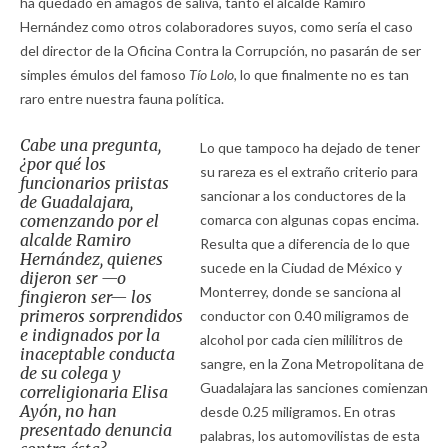
ha quedado en amagos de saliva, tanto el alcalde Ramiro
Hernández como otros colaboradores suyos, como sería el caso
del director de la Oficina Contra la Corrupción, no pasarán de ser
simples émulos del famoso
Tío Lolo,
lo que finalmente no es tan
raro entre nuestra fauna política.
Cabe una pregunta,
Lo que tampoco ha dejado de tener
¿por qué los
su rareza es el extraño criterio para
funcionarios priistas
sancionar a los conductores de la
de Guadalajara,
comenzando por el
comarca con algunas copas encima.
alcalde Ramiro
Resulta que a diferencia de lo que
Hernández, quienes
sucede en la Ciudad de México y
dijeron ser —o
Monterrey, donde se sanciona al
fingieron ser— los
primeros sorprendidos
conductor con 0.40 miligramos de
e indignados por la
alcohol por cada cien mililitros de
inaceptable conducta
sangre, en la Zona Metropolitana de
de su colega y
Guadalajara las sanciones comienzan
correligionaria Elisa
Ayón, no han
desde 0.25 miligramos. En otras
presentado denuncia
palabras, los automovilistas de esta