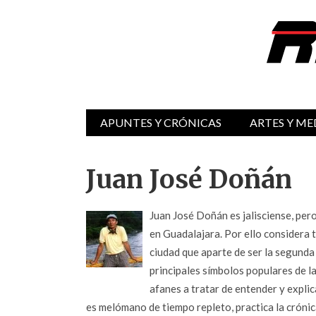
APUNTES Y CRÓNICAS
ARTES Y ME
Juan José Doñán
Juan José Doñán es jalisciense, per
en Guadalajara. Por ello considera te
ciudad que aparte de ser la segunda
principales símbolos populares de l
afanes a tratar de entender y explic
es melómano de tiempo repleto, practica la crónic