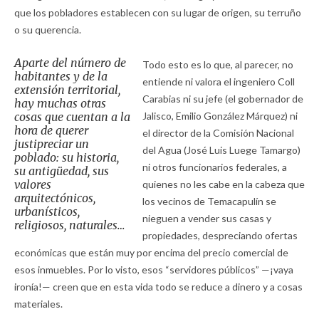
que los pobladores establecen con su lugar de origen, su terruño
o su querencia.
Aparte del número de
Todo esto es lo que, al parecer, no
habitantes y de la
entiende ni valora el ingeniero Coll
extensión territorial,
Carabias ni su jefe (el gobernador de
hay muchas otras
cosas que cuentan a la
Jalisco, Emilio González Márquez) ni
hora de querer
el director de la Comisión Nacional
justipreciar un
del Agua (José Luis Luege Tamargo)
poblado: su historia,
ni otros funcionarios federales, a
su antigüedad, sus
valores
quienes no les cabe en la cabeza que
arquitectónicos,
los vecinos de Temacapulín se
urbanísticos,
nieguen a vender sus casas y
religiosos, naturales…
propiedades, despreciando ofertas
económicas que están muy por encima del precio comercial de
esos inmuebles. Por lo visto, esos “servidores públicos” —¡vaya
ironía!— creen que en esta vida todo se reduce a dinero y a cosas
materiales.