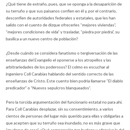
¿Qué tiene de extraño, pues, que se oponga a la desaparición de
su terruño y que sus paisanos confíen en él y, por el contrario,
desconfíen de autoridades federales y estatales, que les han
salido con el cuento de dizque ofrecerles “mejores viviendas”,
“mejores condiciones de vida” y trasladar, “piedra por piedra”, su
basílica a un nuevo centro de población?
¿Desde cuándo se considera fanatismo o tergiversación de las
enseñanzas del Evangelio el oponerse a los atropellos y las
arbitrariedades de los poderosos? El colmo es escuchar al
ingeniero Coll Carabias hablando del sentido correcto de las
enseñanzas de Cristo. Este cuento bien podría llamarse “El diablo
predicador” o “Nuevos sepulcros blanqueados”.
Pero la torcida argumentación del funcionario estatal no para ahí.
Para Coll Carabias desplazar, sin su consentimiento, a varios
cientos de personas del lugar más querido para ellas y obligarlas a
que acepten que su terruño sea inundado, no es más grave que
“mudarse de casa”. ¡Qué comparación tan burlona y ofensiva la del