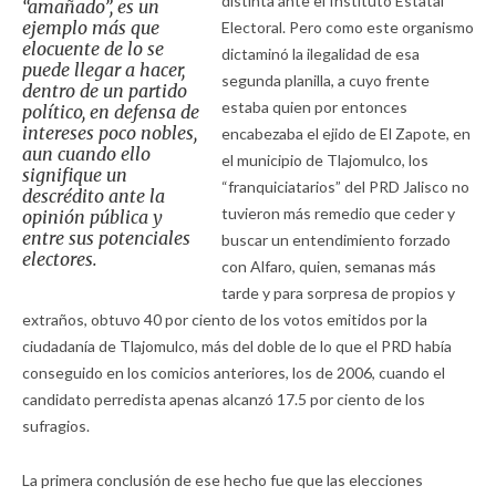
distinta ante el Instituto Estatal
“amañado”, es un
ejemplo más que
Electoral. Pero como este organismo
elocuente de lo se
dictaminó la ilegalidad de esa
puede llegar a hacer,
segunda planilla, a cuyo frente
dentro de un partido
estaba quien por entonces
político, en defensa de
intereses poco nobles,
encabezaba el ejido de El Zapote, en
aun cuando ello
el municipio de Tlajomulco, los
signifique un
“franquiciatarios” del PRD Jalisco no
descrédito ante la
tuvieron más remedio que ceder y
opinión pública y
entre sus potenciales
buscar un entendimiento forzado
electores.
con Alfaro, quien, semanas más
tarde y para sorpresa de propios y
extraños, obtuvo 40 por ciento de los votos emitidos por la
ciudadanía de Tlajomulco, más del doble de lo que el PRD había
conseguido en los comicios anteriores, los de 2006, cuando el
candidato perredista apenas alcanzó 17.5 por ciento de los
sufragios.
La primera conclusión de ese hecho fue que las elecciones