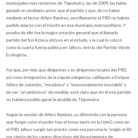
municipales más recientes de Tlajomulco, las de 2009, las había
ganado el candidato antes que el partido y que, de no haber
mediado el factor Alfaro Ramírez, sencillamente el PRD no habría
podido alzarse con el triunfo en ese municipio metropolitano. Y
prueba de ello fue la magra votación general que el llamado
partido del Sol Azteca obtuvo en el estado, y la cual lo colocó
como la cuarta fuerza política en Jalisco, detrás del Partido Verde
Ecologista…
Así que, por más que dirigentes y ex dirigentes locales del PRD,
así como integrantes de la cúpula udegeísta, califiquen a Enrique
Alfaro de soberbio, “mesiánico” y “emocionalmente inestable” y
de ser “un ambicioso” sin medida, está claro que sin él ese partido
no hubiera podido ganar la alcaldía de Tlajomulco.
Según la versión de Alfaro Ramírez, su diferendo con la persona
que funge como el poder tras el trono tanto en la UdeG como en
el PRD Jalisco surgió tan pronto como esa persona le “exigió el 60
por ciento de los cargos directivos del Ayuntamiento de