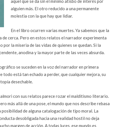
aquel que se da sin el mínimo atisbo de interés por
alguien más. El otro reducido a una permanente
molestia con la que hay que lidiar.
En el libro ocurren varias muertes. Ya sabemos que la
a de cerca. Pero en estos relatos el narrador experimenta
o por la miseria de las vidas de quienes se quedan. Si la
scendente, anodina y la mayor parte de las veces absurda.
ográfico se suceden en la voz del narrador en primera
e todo está tan echado a perder, que cualquier mejora, su
utopía desechable.
almori con sus relatos parece rozar el malditismo literario.
ero más allá de una pose, el mundo que nos describe rebasa
a posibilidad de alguna catalogación de tipo moral. La
onducta desobligada hacia una realidad hostil no deja
ucho margen de acción. A todas luces, ese mundo es