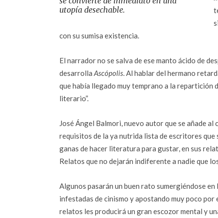
se convierte de inmediato en una
utopía desechable.
t
s
con su sumisa existencia.
El narrador no se salva de ese manto ácido de des
desarrolla
Ascópolis
. Al hablar del hermano retar
que había llegado muy temprano a la repartición d
literario”.
José Ángel Balmori, nuevo autor que se añade al 
requisitos de la ya nutrida lista de escritores que 
ganas de hacer literatura para gustar, en sus rela
Relatos que no dejarán indiferente a nadie que los
Algunos pasarán un buen rato sumergiéndose en 
infestadas de cinismo y apostando muy poco por e
relatos les producirá un gran escozor mental y 