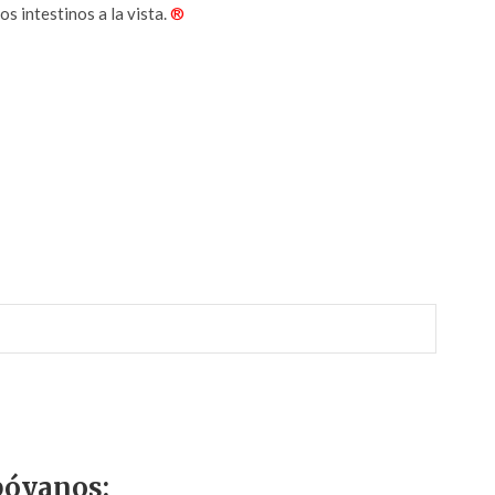
os intestinos a la vista.
®
r
óyanos: