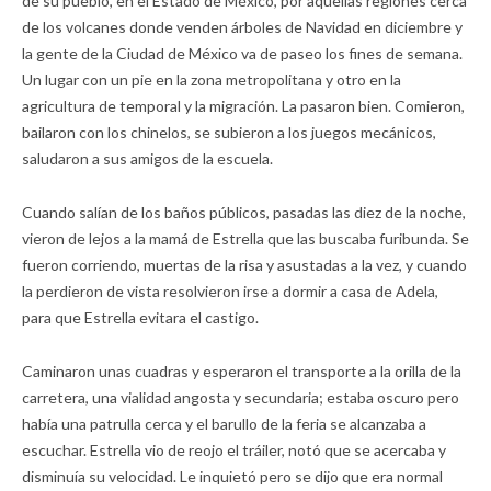
de su pueblo, en el Estado de México, por aquellas regiones cerca
de los volcanes donde venden árboles de Navidad en diciembre y
la gente de la Ciudad de México va de paseo los fines de semana.
Un lugar con un pie en la zona metropolitana y otro en la
agricultura de temporal y la migración. La pasaron bien. Comieron,
bailaron con los chinelos, se subieron a los juegos mecánicos,
saludaron a sus amigos de la escuela.
Cuando salían de los baños públicos, pasadas las diez de la noche,
vieron de lejos a la mamá de Estrella que las buscaba furibunda. Se
fueron corriendo, muertas de la risa y asustadas a la vez, y cuando
la perdieron de vista resolvieron irse a dormir a casa de Adela,
para que Estrella evitara el castigo.
Caminaron unas cuadras y esperaron el transporte a la orilla de la
carretera, una vialidad angosta y secundaria; estaba oscuro pero
había una patrulla cerca y el barullo de la feria se alcanzaba a
escuchar. Estrella vio de reojo el tráiler, notó que se acercaba y
disminuía su velocidad. Le inquietó pero se dijo que era normal