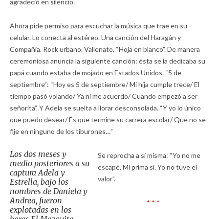
agradeció en silencio.
Ahora pide permiso para escuchar la música que trae en su
celular. Lo conecta al estéreo. Una canción del Haragán y
Compañía. Rock urbano. Vallenato, “Hoja en blanco”. De manera
ceremoniosa anuncia la siguiente canción: ésta se la dedicaba su
papá cuando estaba de mojado en Estados Unidos. “5 de
septiembre”: “Hoy es 5 de septiembre/ Mi hija cumple trece/ El
tiempo pasó volando/ Ya ni me acuerdo/ Cuando empezó a ser
señorita”. Y Adela se suelta a llorar desconsolada. “Y yo lo único
que puedo desear/ Es que termine su carrera escolar/ Que no se
fije en ninguno de los tiburones…”
Los dos meses y
Se reprocha a sí misma: “Yo no me
medio posteriores a su
escapé. Mi prima sí. Yo no tuve el
captura Adela y
valor”.
Estrella, bajo los
nombres de Daniela y
Andrea, fueron
* * *
explotadas en los