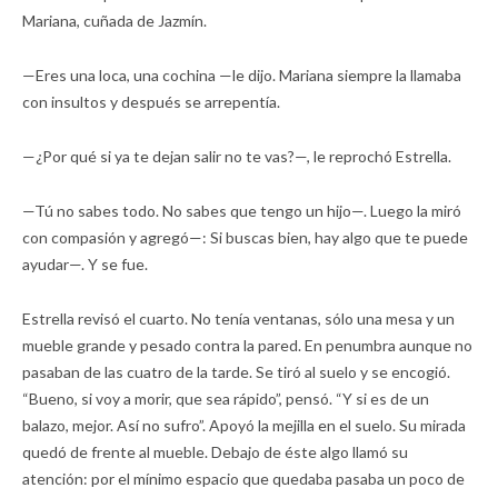
Mariana, cuñada de Jazmín.
—Eres una loca, una cochina —le dijo. Mariana siempre la llamaba
con insultos y después se arrepentía.
—¿Por qué si ya te dejan salir no te vas?—, le reprochó Estrella.
—Tú no sabes todo. No sabes que tengo un hijo—. Luego la miró
con compasión y agregó—: Si buscas bien, hay algo que te puede
ayudar—. Y se fue.
Estrella revisó el cuarto. No tenía ventanas, sólo una mesa y un
mueble grande y pesado contra la pared. En penumbra aunque no
pasaban de las cuatro de la tarde. Se tiró al suelo y se encogió.
“Bueno, si voy a morir, que sea rápido”, pensó. “Y si es de un
balazo, mejor. Así no sufro”. Apoyó la mejilla en el suelo. Su mirada
quedó de frente al mueble. Debajo de éste algo llamó su
atención: por el mínimo espacio que quedaba pasaba un poco de