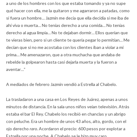
a uno de los hombres con los que estaba tomando y ya no supe
qué hacer con ella, me la quitaron y me agarraron a patadas, como
si fuera un hombre… Jazmín me decía que ella decidía si me iba de
ahí viva o muerta… No tenías derecho a una comida… No tenías
derecho al agua limpia… No te dejaban dormir… Ellos querían que
te vieras bien, pero si un cliente te quería pegar lo permitían… Me
decían que si no me acostaba con los clientes iban a violar a mi
prima… Me amenazaron, que a otra muchacha que andaba de
rebelde la golpearon hasta casi dejarla muerta y la fueron a
aventar…”
A mediados de febrero Jazmín vendió a Estrella al Chabelo.
La trasladaron a una casa en Los Reyes de Juárez, apenas a unos
minutos de distancia. En la sala unos niños veían televisión. Atrás
estaba el bar El Rey. Chabelo los recibió en chanclas y un abrigo
con peluche. Era un hombre de unos 43 años, alto, gordo, con el
ojo derecho
raro
. Acordaron el precio: 600 pesos por explotar a
Estrella por una noche. A Chabelo se le hizo muy caro.