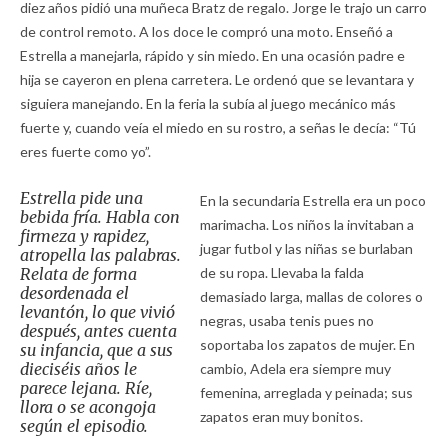
diez años pidió una muñeca Bratz de regalo. Jorge le trajo un carro
de control remoto. A los doce le compró una moto. Enseñó a
Estrella a manejarla, rápido y sin miedo. En una ocasión padre e
hija se cayeron en plena carretera. Le ordenó que se levantara y
siguiera manejando. En la feria la subía al juego mecánico más
fuerte y, cuando veía el miedo en su rostro, a señas le decía: “Tú
eres fuerte como yo”.
Estrella pide una
En la secundaria Estrella era un poco
bebida fría. Habla con
marimacha. Los niños la invitaban a
firmeza y rapidez,
jugar futbol y las niñas se burlaban
atropella las palabras.
Relata de forma
de su ropa. Llevaba la falda
desordenada el
demasiado larga, mallas de colores o
levantón, lo que vivió
negras, usaba tenis pues no
después, antes cuenta
soportaba los zapatos de mujer. En
su infancia, que a sus
dieciséis años le
cambio, Adela era siempre muy
parece lejana. Ríe,
femenina, arreglada y peinada; sus
llora o se acongoja
zapatos eran muy bonitos.
según el episodio.