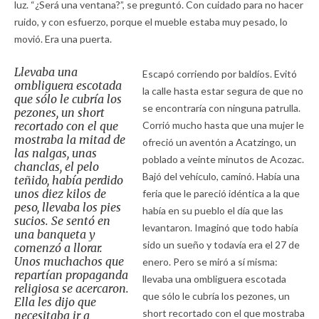
luz. “¿Será una ventana?”, se preguntó. Con cuidado para no hacer
ruido, y con esfuerzo, porque el mueble estaba muy pesado, lo
movió. Era una puerta.
Llevaba una
Escapó corriendo por baldíos. Evitó
ombliguera escotada
la calle hasta estar segura de que no
que sólo le cubría los
se encontraría con ninguna patrulla.
pezones, un short
recortado con el que
Corrió mucho hasta que una mujer le
mostraba la mitad de
ofreció un aventón a Acatzingo, un
las nalgas, unas
poblado a veinte minutos de Acozac.
chanclas, el pelo
Bajó del vehículo, caminó. Había una
teñido, había perdido
unos diez kilos de
feria que le pareció idéntica a la que
peso, llevaba los pies
había en su pueblo el día que las
sucios. Se sentó en
levantaron. Imaginó que todo había
una banqueta y
sido un sueño y todavía era el 27 de
comenzó a llorar.
Unos muchachos que
enero. Pero se miró a sí misma:
repartían propaganda
llevaba una ombliguera escotada
religiosa se acercaron.
que sólo le cubría los pezones, un
Ella les dijo que
short recortado con el que mostraba
necesitaba ir a