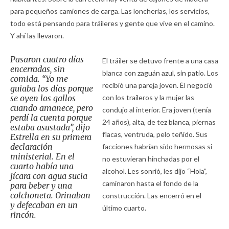
para pequeños camiones de carga. Las loncherías, los servicios,
todo está pensando para tráileres y gente que vive en el camino.
Y ahí las llevaron.
Pasaron cuatro días
El tráiler se detuvo frente a una casa
encerradas, sin
blanca con zaguán azul, sin patio. Los
comida. “Yo me
recibió una pareja joven. Él negoció
guiaba los días porque
se oyen los gallos
con los traileros y la mujer las
cuando amanece, pero
condujo al interior. Era joven (tenía
perdí la cuenta porque
24 años), alta, de tez blanca, piernas
estaba asustada”, dijo
flacas, ventruda, pelo teñido. Sus
Estrella en su primera
declaración
facciones habrían sido hermosas si
ministerial. En el
no estuvieran hinchadas por el
cuarto había una
alcohol. Les sonrió, les dijo “Hola”,
jícara con agua sucia
caminaron hasta el fondo de la
para beber y una
colchoneta. Orinaban
construcción. Las encerró en el
y defecaban en un
último cuarto.
rincón.