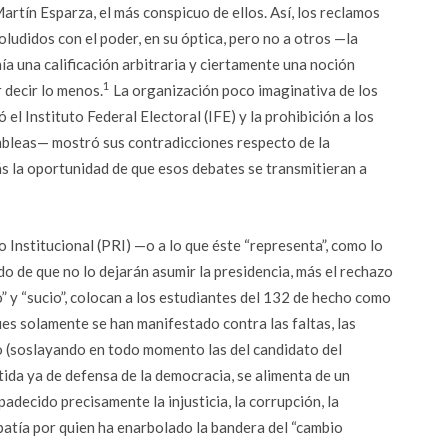
ín Esparza, el más conspicuo de ellos. Así, los reclamos
ludidos con el poder, en su óptica, pero no a otros —la
 una calificación arbitraria y ciertamente una noción
1
 decir lo menos.
La organización poco imaginativa de los
el Instituto Federal Electoral (IFE) y la prohibición a los
mbleas— mostró sus contradicciones respecto de la
s la oportunidad de que esos debates se transmitieran a
 Institucional (PRI) —o a lo que éste “representa”, como lo
do de que no lo dejarán asumir la presidencia, más el rechazo
” y “sucio”, colocan a los estudiantes del 132 de hecho como
es solamente se han manifestado contra las faltas, las
do (soslayando en todo momento las del candidato del
ida ya de defensa de la democracia, se alimenta de un
padecido precisamente la injusticia, la corrupción, la
mpatía por quien ha enarbolado la bandera del “cambio