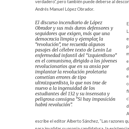
verdadero”, pero también puede deberse al descono
Andrés Manuel López Obrador.
El discurso incendiario de López
E
Obrador y sus más duros defensores y
L
seguidores que exigen, más que una
democracia limpia y ejemplar, la
e
“revolución”, me recuerda algunos
p
pasajes del célebre texto de Lenin
La
m
enfermedad infantil del “izquierdismo”
en el comunismo
, dirigido a los jóvenes
e
revolucionarios que en su ansia por
d
implantar la revolución proletaria
e
cometían errores de tipo
ultraizquerdista, lo que nos trae de
c
nuevo a la ingenuidad de los
f
estudiantes del 132 y su insensata y
c
peligrosa consigna “Si hay imposición
habrá revolución”.
d
A
escribe el editor Alberto Sánchez, “Las razones qu
para invalidar su propia candidatura, la existenci