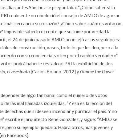
os días antes Sánchez se preguntaba: “¿Cómo saber si la
el PRI realmente no obedeció el consejo de AMLO de agarrar
por el más cercano a su corazón? ¿Cómo saber cuántos votaron
o? Imposible saberlo excepto que se tome por verdad la
arit, el 24 de junio pasado AMLO aconsejó a sus seguidores:
ales de construcción, vasos, todo lo que les den, pero a la
e acuerdo con su conciencia, voten por el cambio verdadero”
otos podrá haberle restado al PRI la exhibición de dos
sio, el asesinato
[Carlos Bolado, 2012] y
Gimme the Power
o depender de algo tan banal como el número de votos
 de las mal llamadas izquierdas. “Y ésa es la lección del
e derechas que sí deseen incendiar y purificar el país. Y no
e”, escribe el arquitecto René González, y sigue: “AMLO se
bre, pero su ejemplo quedará. Habrá otros, más jovenes y
 [en Facebook].