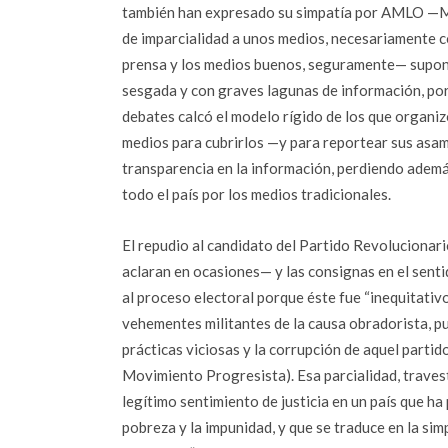
también han expresado su simpatía por AMLO —Mart
de imparcialidad a unos medios, necesariamente co
prensa y los medios buenos, seguramente— suponía
sesgada y con graves lagunas de información, por
debates calcó el modelo rígido de los que organizó 
medios para cubrirlos —y para reportear sus asa
transparencia en la información, perdiendo ademá
todo el país por los medios tradicionales.
El repudio al candidato del Partido Revolucionario
aclaran en ocasiones— y las consignas en el senti
al proceso electoral porque éste fue “inequitativo
vehementes militantes de la causa obradorista, pu
prácticas viciosas y la corrupción de aquel parti
Movimiento Progresista). Esa parcialidad, travest
legítimo sentimiento de justicia en un país que ha 
pobreza y la impunidad, y que se traduce en la si