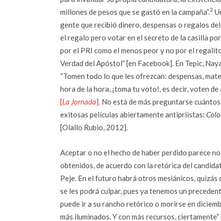
2
millones de pesos que se gastó en la campaña”.
Un
gente que recibió dinero, despensas o regalos d
el regalo pero votar en el secreto de la casilla 
por el PRI como el menos peor y no por el regalit
Verdad del Apóstol” [en Facebook]. En Tepic, Nay
“Tomen todo lo que les ofrezcan: despensas, materi
hora de la hora, ¡toma tu voto!, es decir, voten d
[
La Jornada
].
No está de más preguntarse cuántos v
exitosas películas abiertamente antipriistas:
Colo
[Olallo Rubio, 2012].
Aceptar o no el hecho de haber perdido parece n
obtenidos, de acuerdo con la retórica del candidato
Peje. En el futuro habrá otros mesiánicos, quizás d
se les podrá culpar, pues ya tenemos un precedent
puede ir a su rancho retórico o morirse en diciem
más iluminados. Y con más recursos, ciertamente”