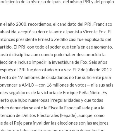
cimiento de la historia del país, del mismo PRI y del propio
n el año 2000, recordemos, el candidato del PRI, Francisco
abastida, aceptó su derrota ante el panista Vicente Fox. El
ntonces presidente Ernesto Zedillo casi fue expulsado del
artido. El PRI, con todo el poder que tenía en ese momento,
ostró disciplina aun cuando pudo haber desconocido la
lección e incluso impedir la investidura de Fox. Seis años
espués el PRI fue derrotado otra vez. El 2 de julio de 2012
l voto de 19 millones de ciudadanos no fue suficiente para
onvencer a AMLO —con 16 millones de votos— ni a sus más
ieles seguidores de la victoria de Enrique Peña Nieto. Es
ierto que hubo numerosas irregularidades y que todas
eben denunciarse ante la Fiscalía Especializada para la
tención de Delitos Electorales (Fepade), aunque, como
e da el Peje para invalidar las elecciones son las mejores
a de los partidos que lo apoyan, y para que devuelva los