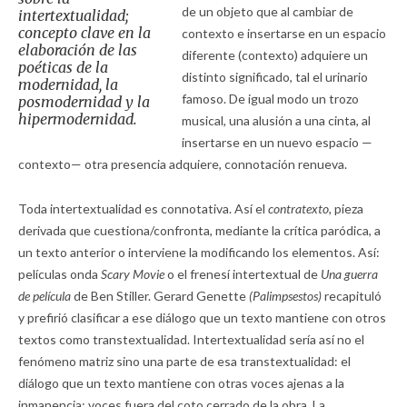
de un objeto que al cambiar de
intertextualidad;
concepto clave en la
contexto e insertarse en un espacio
elaboración de las
diferente (contexto) adquiere un
poéticas de la
distinto significado, tal el urinario
modernidad, la
famoso. De igual modo un trozo
posmodernidad y la
hipermodernidad.
musical, una alusión a una cinta, al
insertarse en un nuevo espacio —
contexto— otra presencia adquiere, connotación renueva.
Toda intertextualidad es connotativa. Así el
contratexto,
pieza
derivada que cuestiona/confronta, mediante la crítica paródica, a
un texto anterior o interviene la modificando los elementos. Así:
películas onda
Scary Movie
o el frenesí intertextual de
Una guerra
de película
de Ben Stiller. Gerard Genette
(Palimpsestos)
recapituló
y prefirió clasificar a ese diálogo que un texto mantiene con otros
textos como transtextualidad. Intertextualidad sería así no el
fenómeno matriz sino una parte de esa transtextualidad: el
diálogo que un texto mantiene con otras voces ajenas a la
inmanencia; voces fuera del coto cerrado de la obra. La