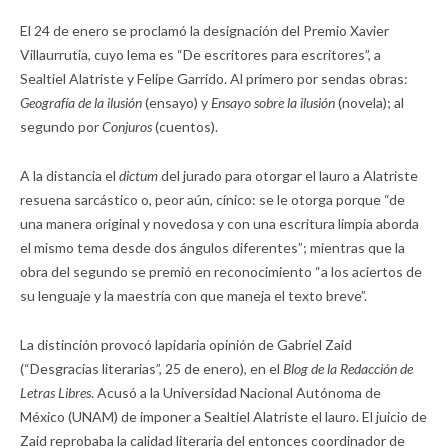
El 24 de enero se proclamó la designación del Premio Xavier
Villaurrutia, cuyo lema es “De escritores para escritores”, a
Sealtiel Alatriste y Felipe Garrido. Al primero por sendas obras:
Geografía de la ilusión
(ensayo) y
Ensayo sobre la ilusión
(novela); al
segundo por
Conjuros
(cuentos).
A la distancia el
dictum
del jurado para otorgar el lauro a Alatriste
resuena sarcástico o, peor aún, cínico: se le otorga porque “de
una manera original y novedosa y con una escritura limpia aborda
el mismo tema desde dos ángulos diferentes”; mientras que la
obra del segundo se premió en reconocimiento “a los aciertos de
su lenguaje y la maestría con que maneja el texto breve”.
La distinción provocó lapidaria opinión de Gabriel Zaid
(“Desgracias literarias”, 25 de enero), en el
Blog de la Redacción de
Letras Libres
. Acusó a la Universidad Nacional Autónoma de
México (UNAM) de imponer a Sealtiel Alatriste el lauro. El juicio de
Zaid reprobaba la calidad literaria del entonces coordinador de