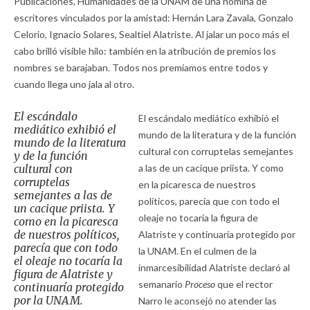
Publicaciones, Humanidades de la UNAM de una nómina de
escritores vinculados por la amistad: Hernán Lara Zavala, Gonzalo
Celorio, Ignacio Solares, Sealtiel Alatriste. Al jalar un poco más el
cabo brilló visible hilo: también en la atribución de premios los
nombres se barajaban. Todos nos premiamos entre todos y
cuando llega uno jala al otro.
El escándalo
El escándalo mediático exhibió el
mediático exhibió el
mundo de la literatura y de la función
mundo de la literatura
cultural con corruptelas semejantes
y de la función
cultural con
a las de un cacique priista. Y como
corruptelas
en la picaresca de nuestros
semejantes a las de
políticos, parecía que con todo el
un cacique priista. Y
oleaje no tocaría la figura de
como en la picaresca
de nuestros políticos,
Alatriste y continuaría protegido por
parecía que con todo
la UNAM. En el culmen de la
el oleaje no tocaría la
inmarcesibilidad Alatriste declaró al
figura de Alatriste y
semanario
Proceso
que el rector
continuaría protegido
por la UNAM.
Narro le aconsejó no atender las