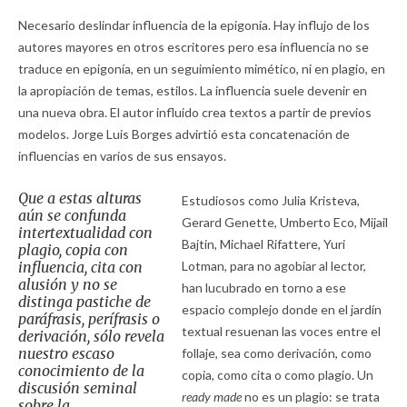
Necesario deslindar influencia de la epigonía. Hay influjo de los
autores mayores en otros escritores pero esa influencia no se
traduce en epigonía, en un seguimiento mimético, ni en plagio, en
la apropiación de temas, estilos. La influencia suele devenir en
una nueva obra. El autor influido crea textos a partir de previos
modelos. Jorge Luis Borges advirtió esta concatenación de
influencias en varios de sus ensayos.
Que a estas alturas
Estudiosos como Julia Kristeva,
aún se confunda
Gerard Genette, Umberto Eco, Mijail
intertextualidad con
Bajtin, Michael Rifattere, Yuri
plagio, copia con
influencia, cita con
Lotman, para no agobiar al lector,
alusión y no se
han lucubrado en torno a ese
distinga pastiche de
espacio complejo donde en el jardín
paráfrasis, perífrasis o
textual resuenan las voces entre el
derivación, sólo revela
nuestro escaso
follaje, sea como derivación, como
conocimiento de la
copia, como cita o como plagio. Un
discusión seminal
ready made
no es un plagio: se trata
sobre la