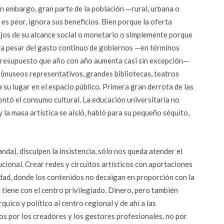
Sin embargo, gran parte de la población —rural, urbana o
 es peor, ignora sus beneficios. Bien porque la oferta
lejos de su alcance social o monetario o simplemente porque
al, a pesar del gasto continuo de gobiernos —en términos
o presupuesto que año con año aumenta casi sin excepción—
es (museos representativos, grandes bibliotecas, teatros
su lugar en el espacio público. Primera gran derrota de las
ntó el consumo cultural. La educación universitaria no
 la masa artística se aisló, habló para su pequeño séquito,
da), disculpen la insistencia, sólo nos queda atender el
ucional. Crear redes y circuitos artísticos con aportaciones
idad, donde los contenidos no decaigan en proporción con la
 tiene con el centro privilegiado. Dinero, pero también
uico y político al centro regional y de ahí a las
s por los creadores y los gestores profesionales, no por