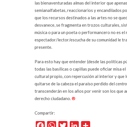
las bienaventuradas almas del interior que apenas
semianalfabetas, reaccionarios y encandilados por
que los recursos destinados a las artes no se que
desvanece, se fragmenta en trozos culturales, si
música o para un poeta o performancero no es el r
espectador/lector/escucha de su comunidad le tran
presente.
Para esto hay que entender (desde las políticas pú
todas las basílicas o capillas puede oficiar misa 
cultural propio, con repercusión al interior y que 
quitarse de la cabeza el paraíso perdido del
centro
transcenderán en los años por venir son los que a
derecho ciudadano.
®
Compartir:
Facebook
WhatsApp
Twitter
LinkedIn
Comparti