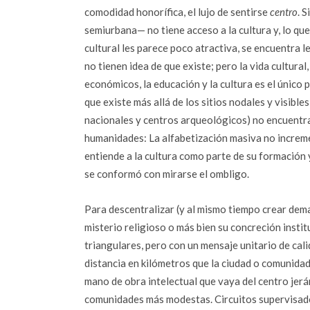
comodidad honorífica, el lujo de sentirse
centro
. 
semiurbana— no tiene acceso a la cultura y, lo que
cultural les parece poco atractiva, se encuentra 
no tienen idea de que existe; pero la vida cultur
económicos, la educación y la cultura es el únic
que existe más allá de los sitios nodales y visibl
nacionales y centros arqueológicos) no encuentra 
humanidades: La alfabetización masiva no increme
entiende a la cultura como parte de su formación y
se conformó con mirarse el ombligo.
Para descentralizar (y al mismo tiempo crear deman
misterio religioso o más bien su concreción instit
triangulares, pero con un mensaje unitario de cal
distancia en kilómetros que la ciudad o comunidad
mano de obra intelectual que vaya del centro jerárq
comunidades más modestas. Circuitos supervisado