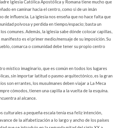
Madre Iglesia Católica Apostólica y Romana tiene mucho que
eñado en caminar hacia el centro, como si de un imán
po de influencia. La iglesia nos enseña que no hace falta que
comunidad polvosa y perdida en tiempo/espacio; basta un
 los comunes. Además, la iglesia sabe dónde colocar capillas,
n manifiesto es el primer medio/mensaje de su imposición. Su
pueblo, comarca o comunidad debe tener su propio centro
tro místico imaginario, que es común en todos los lugares
icas, sin importar latitud o pasmo arquitectónico, es la gran
díos son errantes, los musulmanes deben viajar a La Meca
empre cómodos, tienen una capilla a la vuelta de la esquina.
encuentra al alcance.
s culturales a pequeña escala tenía esa feliz intención,
vance de la alfabetización a lo largo y ancho de los países
dad que se introdujo en la segunda mitad del siglo XX a