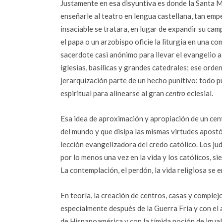
Justamente en esa disyuntiva es donde la Santa 
enseñarle al teatro en lengua castellana, tan emp
insaciable se tratara, en lugar de expandir su cam
el papa o un arzobispo oficie la liturgia en una 
sacerdote casi anónimo para llevar el evangelio a
iglesias, basílicas y grandes catedrales; ese orde
jerarquización parte de un hecho punitivo: todo 
espiritual para alinearse al gran
centro
eclesial.
Esa idea de aproximación y apropiación de un cen
del mundo y que disipa las mismas virtudes apostól
lección evangelizadora del credo católico. Los ju
por lo menos una vez en la vida y los católicos, si
La contemplación, el perdón, la vida religiosa se 
En teoría, la creación de centros, casas y complejo
especialmente después de la Guerra Fría y con el a
de Hispanoamérica y con la tímida noción de igual