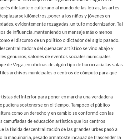
grés diletante o culterano al mundo de las letras, las artes
e desplazarse kilómetros, poner a los niños y jóvenes en
ciedades, evidentemente rezagadas, un tufo modernizador. Tal
cios de influencia, manteniendo un mensaje más o menos
como el discurso de un político o dictador del siglo pasado.
 descentralizadora del quehacer artístico se vino abajo y
les genuinos, salones de eventos sociales municipales
pe de Vega, en oficinas de algún tipo de burocracia las salas
útiles archivos municipales o centros de cómputo para que
artistas del interior para poner en marcha una verdadera
e pudiera sostenerse en el tiempo. Tampoco el público
cultura como un derecho y en cambio se conformó con las
ías camufladas de educación artística que los centros
que la tímida descentralización de las grandes urbes pasó a
uvo la maquinaria, pesado armatoste incapaz de trascender la