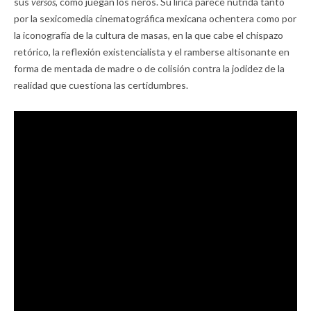
sus
versos,
como juegan los ñeros. Su lírica parece nutrida tanto
por la sexicomedia cinematográfica mexicana ochentera como por
la iconografía de la cultura de masas, en la que cabe el chispazo
retórico, la reflexión existencialista y el ramberse altisonante en
forma de mentada de madre o de colisión contra la jodidez de la
realidad que cuestiona las certidumbres.