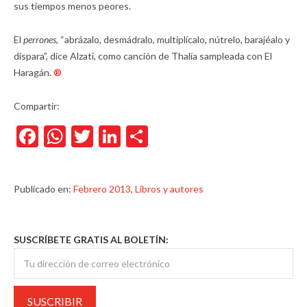
sus tiempos menos peores.
El
perrones,
“abrázalo, desmádralo, multiplícalo, nútrelo, barajéalo y
dispara”, dice Alzati, como canción de Thalía sampleada con El
Haragán.
®
Compartir:
Facebook
WhatsApp
Twitter
LinkedIn
Compartir
Publicado en:
Febrero 2013
,
Libros y autores
SUSCRÍBETE GRATIS AL BOLETÍN: