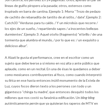
líneas de guiño piropero a la pasada; otros, extensos como
inspirado en barra de cantina. Ejemplo 1: Morra “Trozo de pedazo
de cachito de rebanadita de tantito de al ratito, / date”. Ejemplo 2:
Catch33 “Verduras para tu caldo. / Y un microbús que recorre /
los ejes de un sueño, / repartiendo sapes / a inocentes bellezas
durmientes”. Ejemplo 3: Aquel otoño (fragmento) “el brillo / de una
tormenta que alumbra el mundo, / por lo que es: / un exquisito y
delicioso albur”.
A Alzati le gusta el performance, cree en el escritor como un
sujeto que debe leerse a sí mismo en voz alta y ante público que
aplaude, como en un recital. En una de ésas le quedamos a deber
como mexicanos contribuyentes al fisco, como cuando interpretó
su lírica en ese hasta entonces inútil monumento de la Estela de
Luz, cuyos focos dieron texto a los perrones con todo y un
gigantesco “chinga tu madre”, que entonces desquitó todos los
millones que nos costó su faraónica edificación. Un
bling-bling
auténticamente
perrón
que ya quisieran los raperos de MTV en