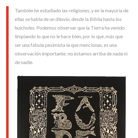
También he estudiado las religiones, y en la mayoría de
ellas se habla de un diluvio, desde la Biblia hasta los
huicholes. Podemos observar que la Tierra ha venido
limpiando lo que no le hace bien, por lo que, más que
ser una fábula pesimista la que mencionas, es una
observación importante: no estamos arriba de nada ni
de nadie.