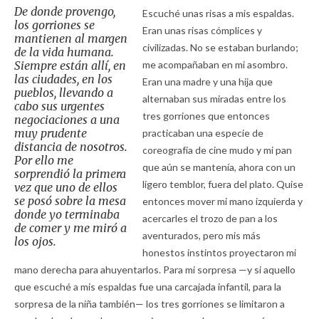
De donde provengo,
Escuché unas risas a mis espaldas.
los gorriones se
Eran unas risas cómplices y
mantienen al margen
civilizadas. No se estaban burlando;
de la vida humana.
Siempre están allí, en
me acompañaban en mi asombro.
las ciudades, en los
Eran una madre y una hija que
pueblos, llevando a
alternaban sus miradas entre los
cabo sus urgentes
tres gorriones que entonces
negociaciones a una
muy prudente
practicaban una especie de
distancia de nosotros.
coreografía de cine mudo y mi pan
Por ello me
que aún se mantenía, ahora con un
sorprendió la primera
ligero temblor, fuera del plato. Quise
vez que uno de ellos
se posó sobre la mesa
entonces mover mi mano izquierda y
donde yo terminaba
acercarles el trozo de pan a los
de comer y me miró a
aventurados, pero mis más
los ojos.
honestos instintos proyectaron mi
mano derecha para ahuyentarlos. Para mi sorpresa —y si aquello
que escuché a mis espaldas fue una carcajada infantil, para la
sorpresa de la niña también— los tres gorriones se limitaron a