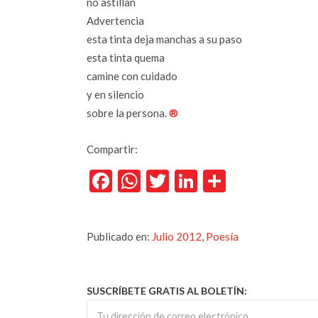
no astillan
Advertencia
esta tinta deja manchas a su paso
esta tinta quema
camine con cuidado
y en silencio
sobre la persona.
®
Compartir:
Facebook
WhatsApp
Twitter
LinkedIn
Comparti
Publicado en:
Julio 2012
,
Poesía
SUSCRÍBETE GRATIS AL BOLETÍN: