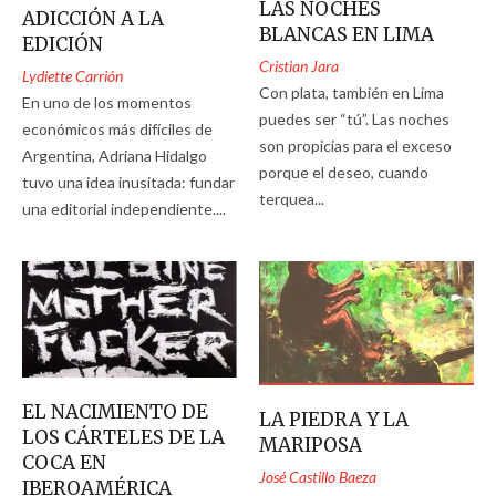
LAS NOCHES
ADICCIÓN A LA
BLANCAS EN LIMA
EDICIÓN
Cristian Jara
Lydiette Carrión
Con plata, también en Lima
En uno de los momentos
puedes ser “tú”. Las noches
económicos más difíciles de
son propicias para el exceso
Argentina, Adriana Hidalgo
porque el deseo, cuando
tuvo una idea inusitada: fundar
terquea...
una editorial independiente....
EL NACIMIENTO DE
LA PIEDRA Y LA
LOS CÁRTELES DE LA
MARIPOSA
COCA EN
José Castillo Baeza
IBEROAMÉRICA