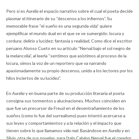
Pero sí es
Aurelia
el espacio narrativo sobre el cual el poeta decide
plasmar el itinerario de su “descenso a los infiernos”. Su
memorable frase “el sueño es una segunda vida” quiere
ejemplificar el mundo dual en el que se ve sumergido: locura y
cordura; delirio y lucidez; fantasía y realidad. Como dice el escritor
peruano Alonso Cueto en su artículo “Nerval bajo el sol negro de
la melancolía”, al leerla “sentimos que asistimos al proceso de la
locura, oímos la voz de un reportero que va narrando
apasionadamente su propio descenso, unido a los lectores por los
hilos inciertos de su lucidez”.
En
Aurelia
y en buena parte de su producción literaria el poeta
consigna sus tormentos y alucinaciones. Muchos coinciden en
que fue un precursor de Freud en el desentrañamiento de los
sueños (como lo fue del surrealismo) pues intentó acercarse a
sus leyes y comportamientos y a la relación y el impacto que
tienen sobre lo que llamamos
vida real
. Basándose en
Aurelia
y en
Silvia,
otra de sus novelas, para Ítalo Calvino Nerval fue el creador