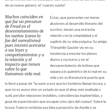
de un nuevo género: el “cuento sueño”.
Muchos coinciden en
Éstas, que parecerían ser meras
que fue un precursor
alusiones al desarrollo literario del
de Freud en el
escritor, tienen una estrecha
desentrañamiento de
los sueños (como lo
relación con la complejidad y el
fue del surrealismo)
suplicio de su vida psíquica. Su amigo
pues intentó acercarse
Théophile Gautier vio en su
a sus leyes y
tendencia a mezclar los planos
comportamientos y a
la relación y el
diurno y nocturno y en el
impacto que tienen
desvanecimiento de la línea que
sobre lo que
separa a lo quimérico de lo real en su
llamamos
vida real
.
vida y en su literatura la puerta que
lo llevó a pasar de “la razón a eso que los hombres llaman locura, y
que no es acaso sino un estado en que el alma, más exaltada y
sutil, percibe relaciones invisibles, coincidencias inadvertidas, y
goza de espectáculos que escapan a los ojos del cuerpo”. Sobre la
locura Todorov enfatiza esa idea a propósito de
Aurelia
y se