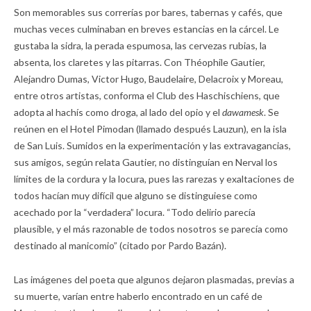
Son memorables sus correrías por bares, tabernas y cafés, que
muchas veces culminaban en breves estancias en la cárcel. Le
gustaba la sidra, la perada espumosa, las cervezas rubias, la
absenta, los claretes y las pitarras. Con Théophile Gautier,
Alejandro Dumas, Victor Hugo, Baudelaire, Delacroix y Moreau,
entre otros artistas, conforma el Club des Haschischiens, que
adopta al hachís como droga, al lado del opio y el
dawamesk
. Se
reúnen en el Hotel Pimodan (llamado después Lauzun), en la isla
de San Luis. Sumidos en la experimentación y las extravagancias,
sus amigos, según relata Gautier, no distinguían en Nerval los
límites de la cordura y la locura, pues las rarezas y exaltaciones de
todos hacían muy difícil que alguno se distinguiese como
acechado por la “verdadera” locura. “Todo delirio parecía
plausible, y el más razonable de todos nosotros se parecía como
destinado al manicomio” (citado por Pardo Bazán).
Las imágenes del poeta que algunos dejaron plasmadas, previas a
su muerte, varían entre haberlo encontrado en un café de