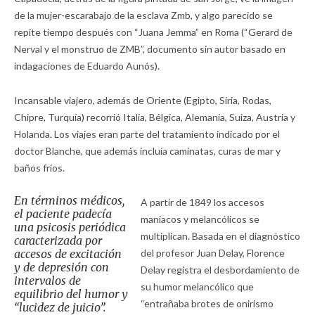
de la mujer-escarabajo de la esclava Zmb, y algo parecido se
repite tiempo después con “Juana Jemma” en Roma (“Gerard de
Nerval y el monstruo de ZMB”, documento sin autor basado en
indagaciones de Eduardo Aunós).
Incansable viajero, además de Oriente (Egipto, Siria, Rodas,
Chipre, Turquía) recorrió Italia, Bélgica, Alemania, Suiza, Austria y
Holanda. Los viajes eran parte del tratamiento indicado por el
doctor Blanche, que además incluía caminatas, curas de mar y
baños fríos.
En términos médicos,
A partir de 1849 los accesos
el paciente padecía
maniacos y melancólicos se
una psicosis periódica
multiplican. Basada en el diagnóstico
caracterizada por
accesos de excitación
del profesor Juan Delay, Florence
y de depresión con
Delay registra el desbordamiento de
intervalos de
su humor melancólico que
equilibrio del humor y
“entrañaba brotes de onirismo
“lucidez de juicio”.