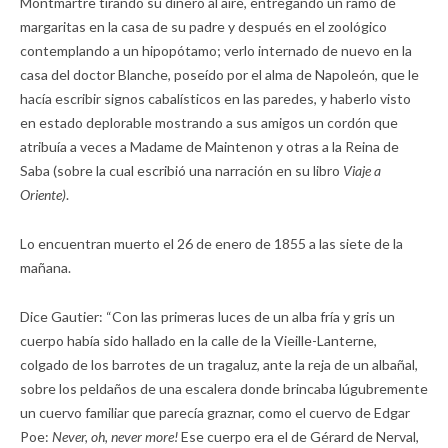
Montmartre tirando su dinero al aire, entregando un ramo de
margaritas en la casa de su padre y después en el zoológico
contemplando a un hipopótamo; verlo internado de nuevo en la
casa del doctor Blanche, poseído por el alma de Napoleón, que le
hacía escribir signos cabalísticos en las paredes, y haberlo visto
en estado deplorable mostrando a sus amigos un cordón que
atribuía a veces a Madame de Maintenon y otras a la Reina de
Saba (sobre la cual escribió una narración en su libro
Viaje a
Oriente)
.
Lo encuentran muerto el 26 de enero de 1855 a las siete de la
mañana.
Dice Gautier: “Con las primeras luces de un alba fría y gris un
cuerpo había sido hallado en la calle de la Vieille-Lanterne,
colgado de los barrotes de un tragaluz, ante la reja de un albañal,
sobre los peldaños de una escalera donde brincaba lúgubremente
un cuervo familiar que parecía graznar, como el cuervo de Edgar
Poe:
Never, oh, never more!
Ese cuerpo era el de Gérard de Nerval,