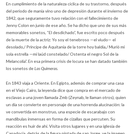
En cumplimiento de la naturaleza cíclica de su trastorno, después
del periodo de manía vino uno de depresión durante el invierno de
1842, que seguramente tuvo relación con el fallecimiento de
Jenny Colon en junio de ese año. Se ha dicho que uno de sus más
memorables sonetos, “El desdichado”, fue escrito poco después
de la muerte de la actriz: Yo soy el tenebroso —el viudo— el
desolado,/ Príncipe de Aquitania de la torre hoy baldía,/ Murió mi
sola estrella —mi laúd constelado/ Ostenta el negro Sol de la
Melancolía”. En esa primera crisis de locura se han datado también
los sonetos de
Las Quimeras
.
En 1843 viaja a Oriente. En Egipto, además de comprar una casa
en el Viejo Cairo, la leyenda dice que compra en el mercado de
esclavas a una joven llamada Zmb (Zeynab, le llaman otros), quien
un día se convierte en personaje de una horrenda alucinación: la
ve convertida en monstruo, una especie de escarabajo con
mandíbulas inmensas en forma de cizallas que percuten. Su
reacción es huir de ahí. Visita otros lugares y en una iglesia de
Capadocia, detrás de la figura pintada de san Jorge, ve la imagen