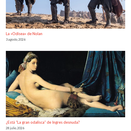
La «Odisea» de Nolan
3 agosto, 2026
¿Está “La gran odalisca” de Ingres desnuda?
28 julio, 2026