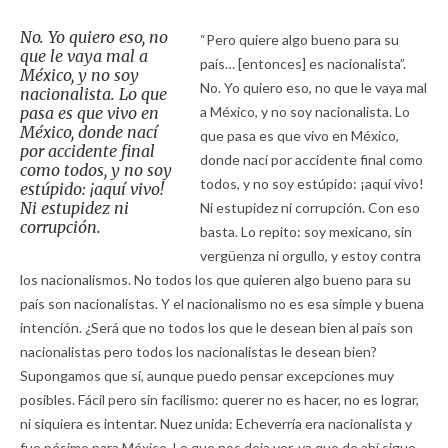
No. Yo quiero eso, no
“Pero quiere algo bueno para su
que le vaya mal a
país… [entonces] es nacionalista”.
México, y no soy
No. Yo quiero eso, no que le vaya mal
nacionalista. Lo que
pasa es que vivo en
a México, y no soy nacionalista. Lo
México, donde nací
que pasa es que vivo en México,
por accidente final
donde nací por accidente final como
como todos, y no soy
todos, y no soy estúpido: ¡aquí vivo!
estúpido: ¡aquí vivo!
Ni estupidez ni
Ni estupidez ni corrupción. Con eso
corrupción.
basta. Lo repito: soy mexicano, sin
vergüenza ni orgullo, y estoy contra
los nacionalismos. No todos los que quieren algo bueno para su
país son nacionalistas. Y el nacionalismo no es esa simple y buena
intención. ¿Será que no todos los que le desean bien al país son
nacionalistas pero todos los nacionalistas le desean bien?
Supongamos que sí, aunque puedo pensar excepciones muy
posibles. Fácil pero sin facilismo: querer no es hacer, no es lograr,
ni siquiera es intentar. Nuez unida: Echeverría era nacionalista y
fue pésimo para México. Lo que nos deja ver, ya que de ahí sigue,