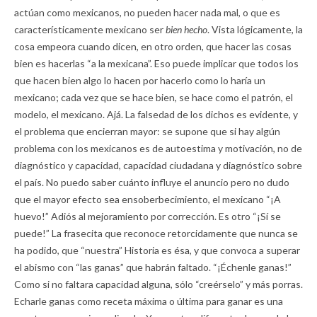
actúan como mexicanos, no pueden hacer nada mal, o que es
característicamente mexicano ser
bien hecho
. Vista lógicamente, la
cosa empeora cuando dicen, en otro orden, que hacer las cosas
bien es hacerlas “a la mexicana”. Eso puede implicar que todos los
que hacen bien algo lo hacen por hacerlo como lo haría un
mexicano; cada vez que se hace bien, se hace como el patrón, el
modelo, el mexicano. Ajá. La falsedad de los dichos es evidente, y
el problema que encierran mayor: se supone que si hay algún
problema con los mexicanos es de autoestima y motivación, no de
diagnóstico y capacidad, capacidad ciudadana y diagnóstico sobre
el país. No puedo saber cuánto influye el anuncio pero no dudo
que el mayor efecto sea ensoberbecimiento, el mexicano “¡A
huevo!” Adiós al mejoramiento por corrección. Es otro “¡Sí se
puede!” La frasecita que reconoce retorcidamente que nunca se
ha podido, que “nuestra” Historia es ésa, y que convoca a superar
el abismo con “las ganas” que habrán faltado. “¡Échenle ganas!”
Como si no faltara capacidad alguna, sólo “creérselo” y más porras.
Echarle ganas como receta máxima o última para ganar es una