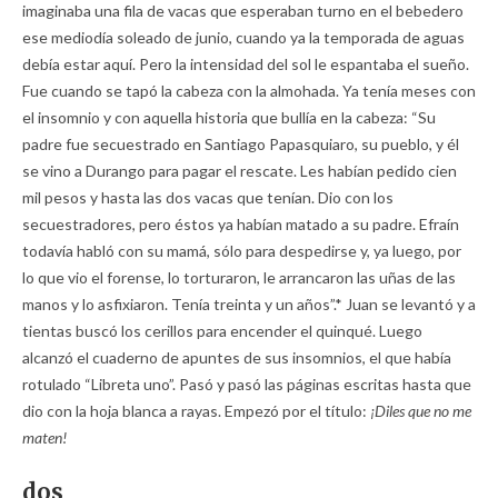
imaginaba una fila de vacas que esperaban turno en el bebedero
ese mediodía soleado de junio, cuando ya la temporada de aguas
debía estar aquí. Pero la intensidad del sol le espantaba el sueño.
Fue cuando se tapó la cabeza con la almohada. Ya tenía meses con
el insomnio y con aquella historia que bullía en la cabeza: “Su
padre fue secuestrado en Santiago Papasquiaro, su pueblo, y él
se vino a Durango para pagar el rescate. Les habían pedido cien
mil pesos y hasta las dos vacas que tenían. Dio con los
secuestradores, pero éstos ya habían matado a su padre. Efraín
todavía habló con su mamá, sólo para despedirse y, ya luego, por
lo que vio el forense, lo torturaron, le arrancaron las uñas de las
manos y lo asfixiaron. Tenía treinta y un años”.* Juan se levantó y a
tientas buscó los cerillos para encender el quinqué. Luego
alcanzó el cuaderno de apuntes de sus insomnios, el que había
rotulado “Libreta uno”. Pasó y pasó las páginas escritas hasta que
dio con la hoja blanca a rayas. Empezó por el título:
¡Diles que no me
maten!
dos