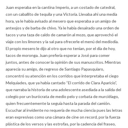
Juan esperaba en la cantina Imperio, a un costado de catedral,
con un caballito de tequila y una Victoria. Llevaba ahí una media
hora, ya le había avisado al mesero que esperaba a un amigo de
anteojos y de barba de chivo. Ya le había desairado una orden de
tacos y una taza de caldo de camarón al mozo, que aprovechó el
viaje con los limones y la sal para ofrecerle el menú del mediodía.
El propio mesero le dijo al otro que no tenían, por el día de hoy,
tacos de moronga. Juan prefería esperar a José para comer
juntos, antes de conocer la opinión de sus manuscritos. Mientras
aparecía su amigo, de regreso de Santiago Papasquiaro,
concentró su atención en los corridos que interpretaba el ciego
Melquiades, que ya había cantado “El corrido de Clara Aparicio”,
que narraba la historia de una adolescente asediada a la salida del
colegio por un burócrata de medio pelo y corbata de murciélago,
quien frecuentemente la seguía hasta la parada del camión.
Escuchar al invidente no requería de mucha ciencia pues las letras
eran expresivas como una cámara de cine on record, por la fuerza
plástica de los versos y las estrofas, por la cadencia del fraseo,