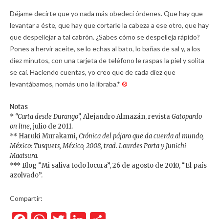
Déjame decirte que yo nada más obedecí órdenes. Que hay que
levantar a éste, que hay que cortarle la cabeza a ese otro, que hay
que despellejar a tal cabrón. ¿Sabes cómo se despelleja rápido?
Pones a hervir aceite, se lo echas al bato, lo bañas de sal y, a los
diez minutos, con una tarjeta de teléfono le raspas la piel y solita
se cai. Haciendo cuentas, yo creo que de cada diez que
levantábamos, nomás uno la libraba.*
®
Notas
*
“Carta desde Durango”,
Alejandro Almazán, revista
Gatopardo
on line,
julio de 2011.
** Haruki Murakami,
Crónica del pájaro que da cuerda al mundo,
México: Tusquets, México, 2008, trad. Lourdes Porta y Junichi
Maatsura.
*** Blog “Mi saliva todo locura”, 26 de agosto de 2010, “El país
azolvado”.
Compartir: