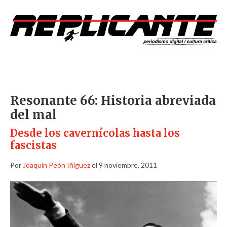
Resonante 66: Historia abreviada
del mal
Desde los cavernícolas hasta los
fascistas
Por
Joaquín Peón Iñiguez
el 9 noviembre, 2011