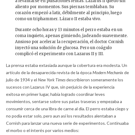
a levantarse en pulsaciones lentas. Lazarus II quedó sin
aliento por momentos. Sus piernas temblaban. Su
corazón empezó a latir, débilmente al principio, luego
como un triphammer. Lázaro II estaba vivo.
Durante ocho horas y 13 minutos el perro estaba en un
coma inquieto, apenas gimiendo, jadeando suavemente.
Ansioso por acelerar la recuperación, el doctor Cornish
inyectó una solución de glucosa. Pero un coágulo
complicó el experimento con Lazarus II y III.
La prensa estaba extasiada aunque la cobertura era modesta. Un
artículo de la desaparecida revista de la época
Modern Mechanix
de
julio de 1934 y el
New York Times
describieron someramente los
sucesos con Lazarus IV que, sin perjuicio de la experiencia
exitosa en primer lugar, había logrado coordinar leves
movimientos, sentarse sobre sus patas traseras y empezaba a
consumir cerca de una libra de carne al día. El perro estaba ciego y
no podía estar solo, pero aun así los resultados alentaban a
Cornish para lanzar una nueva serie de experimentos. Continuaba
el morbo o el interés por varios medios: