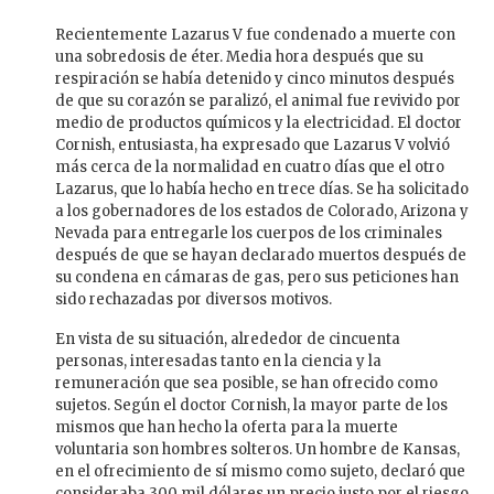
Recientemente Lazarus V fue condenado a muerte con
una sobredosis de éter. Media hora después que su
respiración se había detenido y cinco minutos después
de que su corazón se paralizó, el animal fue revivido por
medio de productos químicos y la electricidad. El doctor
Cornish, entusiasta, ha expresado que Lazarus V volvió
más cerca de la normalidad en cuatro días que el otro
Lazarus, que lo había hecho en trece días. Se ha solicitado
a los gobernadores de los estados de Colorado, Arizona y
Nevada para entregarle los cuerpos de los criminales
después de que se hayan declarado muertos después de
su condena en cámaras de gas, pero sus peticiones han
sido rechazadas por diversos motivos.
En vista de su situación, alrededor de cincuenta
personas, interesadas tanto en la ciencia y la
remuneración que sea posible, se han ofrecido como
sujetos. Según el doctor Cornish, la mayor parte de los
mismos que han hecho la oferta para la muerte
voluntaria son hombres solteros. Un hombre de Kansas,
en el ofrecimiento de sí mismo como sujeto, declaró que
consideraba 300 mil dólares un precio justo por el riesgo