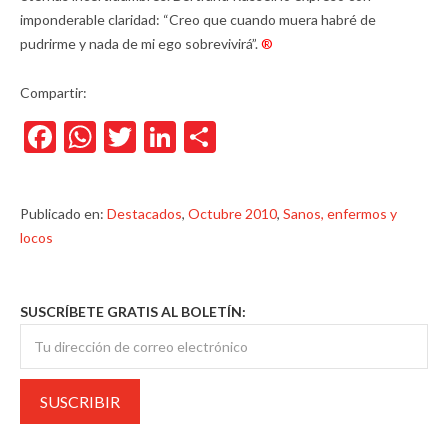
imponderable claridad: “Creo que cuando muera habré de
pudrirme y nada de mi ego sobrevivirá”.
®
Compartir:
Facebook
WhatsApp
Twitter
LinkedIn
Compartir
Publicado en:
Destacados
,
Octubre 2010
,
Sanos, enfermos y
locos
SUSCRÍBETE GRATIS AL BOLETÍN: