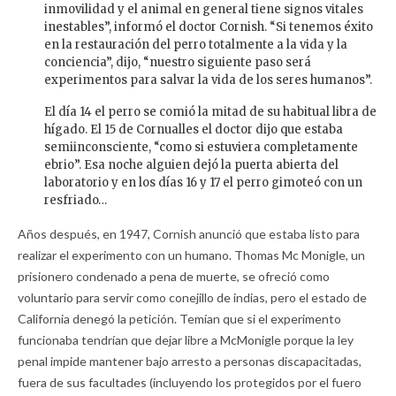
inmovilidad y el animal en general tiene signos vitales
inestables”, informó el doctor Cornish. “Si tenemos éxito
en la restauración del perro totalmente a la vida y la
conciencia”, dijo, “nuestro siguiente paso será
experimentos para salvar la vida de los seres humanos”.
El día 14 el perro se comió la mitad de su habitual libra de
hígado. El 15 de Cornualles el doctor dijo que estaba
semiinconsciente, “como si estuviera completamente
ebrio”. Esa noche alguien dejó la puerta abierta del
laboratorio y en los días 16 y 17 el perro gimoteó con un
resfriado…
Años después, en 1947, Cornish anunció que estaba listo para
realizar el experimento con un humano. Thomas Mc Monigle, un
prisionero condenado a pena de muerte, se ofreció como
voluntario para servir como conejillo de indias, pero el estado de
California denegó la petición. Temían que si el experimento
funcionaba tendrían que dejar libre a McMonigle porque la ley
penal impide mantener bajo arresto a personas discapacitadas,
fuera de sus facultades (incluyendo los protegidos por el fuero