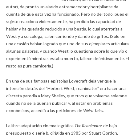
autor), de pronto un alarido estremecedor y horripilante da
cuenta de que esta vez ha funcionado. Pero no del todo, pues el
sujeto reacciona violentamente, ha perdido las capacidad de
hablar y ha quedado reducido a una bestia, lo cual aterroriza a
West y a su colega; salen corriendo y dando de gritos. (Sólo en
una ocasión habían logrado que uno de sus ejemplares articulara
algunas palabras, y cuando West lo cuestiona sobre lo que vio o
experimentó mientras estaba muerto, fallece definitivamente. El
resto es pura carnicería.)
En una de sus famosas epístolas Lovecraft deja ver que la
intención detrás del “Herbert West, reanimator” era hacer una
discreta parodia a Mary Shelley, que tuvo que volverse solemne
cuando no se la querían publicar y, al estar en problemas
económicos, accedió a las peticiones de
Weird Tales
.
La libre adaptación cinematográfica
The Reanimator
de bajo
presupuesto o serie b, dirigida en 1985 por Stuart Gordon,