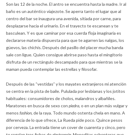
Son las 12 de la noche. El antro se encuentra hasta la madre. Ir al
baño es un auténtico viajezote. Se aperra tanto el lugar que al
centro del bar se inaugura una avenida, sitiada por carne, para
desplazarse hacia el urinario. En el trayecto te escanean y te
basculean. Y es que caminar por esa cuerda floja imaginaria es
declararse materia dispuesta para que te agarren las nalgas, los
güevos, las chichis. Después del pasillo del placer mucha banda
sale con ligue. Quien consigue abrirse paso hasta el mingitorio
disfruta de un rectángulo descampado para que mientras se la
maman pueda contemplar las estrellas y filosofar.
Después de las “vestidas” y los mayates extranjeros mi atención
se centra en la pista de baile. Pululada por lesbianas y los jotitos
habituales: consumidores de cholos, malandros y albañiles.
Maratones en busca de sexo con
piedra,
o en un plan más vulgar y
menos
fashion
, de la raya. Todo mundo ostenta chela en mano. A
diferencia de lo que ofrece, La Rueda pide poco. Quince pesos
por cerveza. La entrada tiene un cover de cuarenta y cinco, pero
te regalan tres fichas de
electropoin
. Moneditas ochenteras que