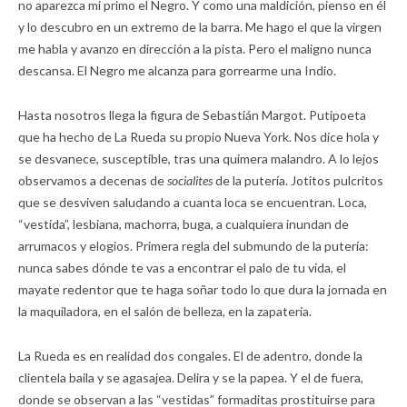
no aparezca mi primo el Negro. Y como una maldición, pienso en él
y lo descubro en un extremo de la barra. Me hago el que la virgen
me habla y avanzo en dirección a la pista. Pero el maligno nunca
descansa. El Negro me alcanza para gorrearme una Indio.
Hasta nosotros llega la figura de Sebastián Margot. Putipoeta
que ha hecho de La Rueda su propio Nueva York. Nos dice hola y
se desvanece, susceptible, tras una quimera malandro. A lo lejos
observamos a decenas de
socialites
de la putería. Jotitos pulcritos
que se desviven saludando a cuanta loca se encuentran. Loca,
“vestida”, lesbiana, machorra, buga, a cualquiera inundan de
arrumacos y elogios. Primera regla del submundo de la putería:
nunca sabes dónde te vas a encontrar el palo de tu vida, el
mayate redentor que te haga soñar todo lo que dura la jornada en
la maquiladora, en el salón de belleza, en la zapatería.
La Rueda es en realidad dos congales. El de adentro, donde la
clientela baila y se agasajea. Delira y se la papea. Y el de fuera,
donde se observan a las “vestidas” formaditas prostituirse para