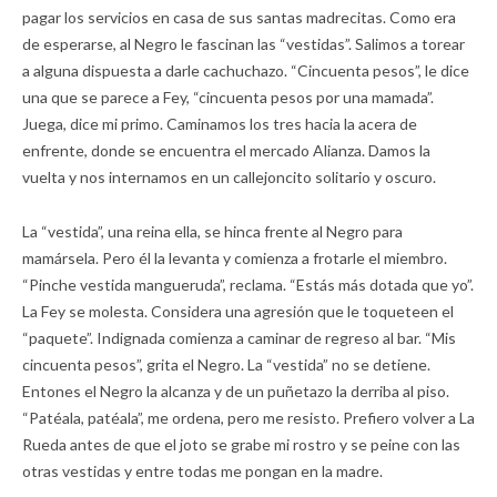
pagar los servicios en casa de sus santas madrecitas. Como era
de esperarse, al Negro le fascinan las “vestidas”. Salimos a torear
a alguna dispuesta a darle cachuchazo. “Cincuenta pesos”, le dice
una que se parece a Fey, “cincuenta pesos por una mamada”.
Juega, dice mi primo. Caminamos los tres hacia la acera de
enfrente, donde se encuentra el mercado Alianza. Damos la
vuelta y nos internamos en un callejoncito solitario y oscuro.
La “vestida”, una reina ella, se hinca frente al Negro para
mamársela. Pero él la levanta y comienza a frotarle el miembro.
“Pinche vestida mangueruda”, reclama. “Estás más dotada que yo”.
La Fey se molesta. Considera una agresión que le toqueteen el
“paquete”. Indignada comienza a caminar de regreso al bar. “Mis
cincuenta pesos”, grita el Negro. La “vestida” no se detiene.
Entones el Negro la alcanza y de un puñetazo la derriba al piso.
“Patéala, patéala”, me ordena, pero me resisto. Prefiero volver a La
Rueda antes de que el joto se grabe mi rostro y se peine con las
otras vestidas y entre todas me pongan en la madre.