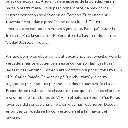
busca de exotismo. Ahora, los ejemplares de la otredad viajan
hasta nuestra mesa. En su paso por el norte de México los
centroamericanos se detienen en Torreón. Suspenden su
travesía, se quedan a prostituirse en la ciudad. El sueño
americano ha cobrado un nuevo significado. Para qué cruzar la
frontera. Para lavar platos. Mejor putear La Laguna, Monterrey,
Ciudad Juárez o Tijuana.
Ah, qué bonito es observar la putidecadencia.
So romantic
. Pero lo
verdaderamente elocuente en este congal son las “vestidas”
leviatánicas. Antaño, Torreón era
world famous
por su zona roja. En
el 91 Carlos Ramón Cepeda pegó “uruchurtazo” y la cerró
regando la pus moderna por todo el primer cuadro de la ciudad.
Prometieron reubicarla, la clausuraron porque teníamos el primer
o segundo de infectados de VIH en el país, pero pura piña. Puras
leyendas del sensacionalismo charro. Jamás reabrieron. Desde
entonces La Rueda se ha convertido en el altar mayor del
refuego.