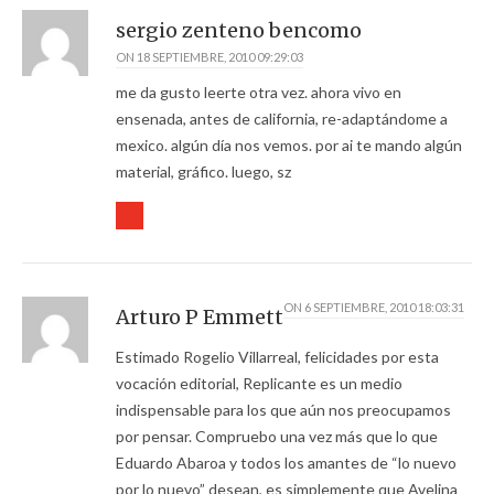
sergio zenteno bencomo
ON
18 SEPTIEMBRE, 2010 09:29:03
me da gusto leerte otra vez. ahora vivo en
ensenada, antes de california, re-adaptándome a
mexico. algún día nos vemos. por ai te mando algún
material, gráfico. luego, sz
ON
6 SEPTIEMBRE, 2010 18:03:31
Arturo P Emmett
Estimado Rogelio Villarreal, felicidades por esta
vocación editorial, Replicante es un medio
indispensable para los que aún nos preocupamos
por pensar. Compruebo una vez más que lo que
Eduardo Abaroa y todos los amantes de “lo nuevo
por lo nuevo” desean, es simplemente que Avelina