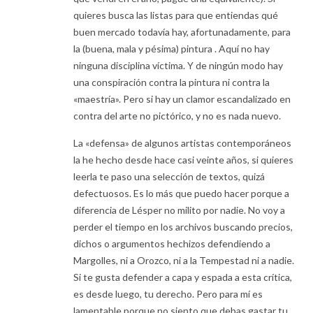
quieres busca las listas para que entiendas qué
buen mercado todavía hay, afortunadamente, para
la (buena, mala y pésima) pintura . Aquí no hay
ninguna disciplina víctima. Y de ningún modo hay
una conspiración contra la pintura ni contra la
«maestría». Pero si hay un clamor escandalizado en
contra del arte no pictórico, y no es nada nuevo.
La «defensa» de algunos artistas contemporáneos
la he hecho desde hace casi veinte años, si quieres
leerla te paso una selección de textos, quizá
defectuosos. Es lo más que puedo hacer porque a
diferencia de Lésper no milito por nadie. No voy a
perder el tiempo en los archivos buscando precios,
dichos o argumentos hechizos defendiendo a
Margolles, ni a Orozco, ni a la Tempestad ni a nadie.
Si te gusta defender a capa y espada a esta crítica,
es desde luego, tu derecho. Pero para mí es
lamentable porque no siento que debas gastar tu