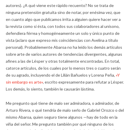
autores). ¿A qué viene este rápido recuento? No se trata de
ninguna pretensión gratuita sino de notar, por enésima vez, que
en cuanto algo que publicamos irrita a alguien quiere hacer ver a
la revista como si ésta, con todos sus colaboradores al unísono,
defendiera férrea y homogéneamente un solo y único punto de
vista (aclaro que expreso mis coincidencias con Avelina a título
personal). Probablemente Abaroa no ha leído los demás artículos
sobre arte de varios autores de tendencias divergentes, algunas
afines a las de Lésper y otras totalmente encontradas. En total,
catorce artículos, de los cuales por lo menos tres o cuatro serán
de su agrado, incluyendo el de Lilián Bañuelos y Lorena Peña,
«Y
sin embargo es arte»
, escrito expresamente para refutar a Lésper.
Los demás, lo siento, también le causarán lástima.
Me pregunto qué tiene de malo ser admiradora, o admirador, de
Arturo Rivera, o qué tendría de malo serlo de Gabriel Orozco o del
mismo Abaroa, quien seguro tiene algunos —hay de todo en la
viña del señor. Me pregunto también por qué ninguno de los