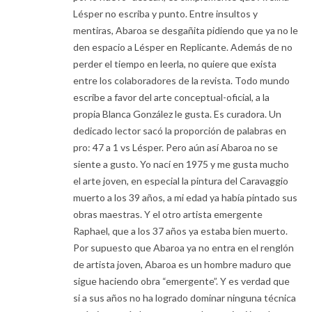
Lésper no escriba y punto. Entre insultos y
mentiras, Abaroa se desgañita pidiendo que ya no le
den espacio a Lésper en Replicante. Además de no
perder el tiempo en leerla, no quiere que exista
entre los colaboradores de la revista. Todo mundo
escribe a favor del arte conceptual-oficial, a la
propia Blanca González le gusta. Es curadora. Un
dedicado lector sacó la proporción de palabras en
pro: 47 a 1 vs Lésper. Pero aún así Abaroa no se
siente a gusto. Yo nací en 1975 y me gusta mucho
el arte joven, en especial la pintura del Caravaggio
muerto a los 39 años, a mi edad ya había pintado sus
obras maestras. Y el otro artista emergente
Raphael, que a los 37 años ya estaba bien muerto.
Por supuesto que Abaroa ya no entra en el renglón
de artista joven, Abaroa es un hombre maduro que
sigue haciendo obra “emergente”. Y es verdad que
si a sus años no ha logrado dominar ninguna técnica