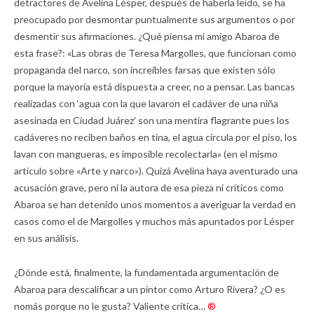
detractores de Avelina Lésper, después de haberla leído, se ha
preocupado por desmontar puntualmente sus argumentos o por
desmentir sus afirmaciones. ¿Qué piensa mi amigo Abaroa de
esta frase?: «Las obras de Teresa Margolles, que funcionan como
propaganda del narco, son increíbles farsas que existen sólo
porque la mayoría está dispuesta a creer, no a pensar. Las bancas
realizadas con ‘agua con la que lavaron el cadáver de una niña
asesinada en Ciudad Juárez’ son una mentira flagrante pues los
cadáveres no reciben baños en tina, el agua circula por el piso, los
lavan con mangueras, es imposible recolectarla» (en el mismo
artículo sobre «Arte y narco»). Quizá Avelina haya aventurado una
acusación grave, pero ni la autora de esa pieza ni críticos como
Abaroa se han detenido unos momentos a averiguar la verdad en
casos como el de Margolles y muchos más apuntados por Lésper
en sus análisis.
¿Dónde está, finalmente, la fundamentada argumentación de
Abaroa para descalificar a un pintor como Arturo Rivera? ¿O es
nomás porque no le gusta? Valiente crítica…
®