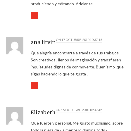
produciendo y editando .Adelante
ON
17 OCTUBRE, 2010 10:37:18
ana litvin
Qué alegría encontrarte a través de tus trabajos ,
Son creativos , llenos de imaginación y transfieren
inquietudes dignas de conmoverte. Buenísimo ,que
sigas haciendo lo que te gusta .
ON
15 OCTUBRE, 2010 18:39:42
Elizabeth
Que fuerte y personal. Me gusto muchisimo, sobre
todo la pieza de «la mente lo domina todo».