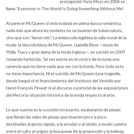
protagonizó Kate Moss en 2006 se
llama “Everyone In The World Is Doing Something Without Me”.
Al parecer McQueen sí vivía todavía en plena época romántica,
nada más que ahora las modelos no se mueren de tuberculosis,
sino que son
“heroin chic”.
La melancolía legitima la valía moral de la
moda: la descubridora de McQueen, Isabella Blow —musa de
Philip Tracy y gran dama de la moda inglesa—, se suicidó en 2007
tomando herbicida. Tal vez existe en el centro de la moda una
carencia que no tiene nada que ver con la ironía. Pero todo esto
no tiene importancia. Ni el suicidio de McQueen (una tragedia,
desde luego) ni el financiamiento del Instituto del Vestido por
Henri-François Pinault ni el discurso curatorial de las exposiciones
del Met ni la situación histórica de la moda respecto al arte.
Lo que cuenta es la sucesión incesante, exuberante de piezas
que llenan las salas de piezas que mueren poco a poco,
destinadas al gesto rápido, a la erosión y al olvido, a medio camino
entre el culto al origen, la búsqueda de la proporción y la belleza,