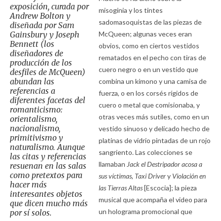
exposición, curada por
misoginia y los tintes
Andrew Bolton y
sadomasoquistas de las piezas de
diseñada por Sam
Gainsbury y Joseph
McQueen; algunas veces eran
Bennett (los
obvios, como en ciertos vestidos
diseñadores de
rematados en el pecho con tiras de
producción de los
cuero negro o en un vestido que
desfiles de McQueen)
abundan las
combina un kimono y una camisa de
referencias a
fuerza, o en los corsés rígidos de
diferentes facetas del
cuero o metal que comisionaba, y
romanticismo:
otras veces más sutiles, como en un
orientalismo,
nacionalismo,
vestido sinuoso y delicado hecho de
primitivismo y
platinas de vidrio pintadas de un rojo
naturalismo. Aunque
sangriento. Las colecciones se
las citas y referencias
llamaban
Jack el Destripador acosa a
resuenan en las salas
como pretextos para
sus víctimas,
Taxi Driver
y
Violación en
hacer más
las Tierras Altas
[Escocia]; la pieza
interesantes objetos
musical que acompaña el video para
que dicen mucho más
un holograma promocional que
por sí solos.