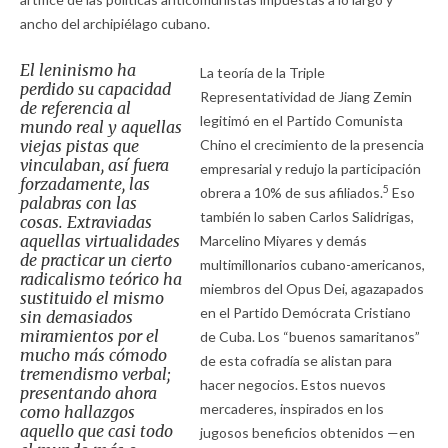
ancho del archipiélago cubano.
El leninismo ha
La teoría de la Triple
perdido su capacidad
Representatividad de Jiang Zemin
de referencia al
legitimó en el Partido Comunista
mundo real y aquellas
viejas pistas que
Chino el crecimiento de la presencia
vinculaban, así fuera
empresarial y redujo la participación
forzadamente, las
5
obrera a 10% de sus afiliados.
Eso
palabras con las
también lo saben Carlos Salidrigas,
cosas. Extraviadas
aquellas virtualidades
Marcelino Miyares y demás
de practicar un cierto
multimillonarios cubano-americanos,
radicalismo teórico ha
miembros del Opus Dei, agazapados
sustituido el mismo
en el Partido Demócrata Cristiano
sin demasiados
miramientos por el
de Cuba. Los “buenos samaritanos”
mucho más cómodo
de esta cofradía se alistan para
tremendismo verbal;
hacer negocios. Estos nuevos
presentando ahora
mercaderes, inspirados en los
como hallazgos
aquello que casi todo
jugosos beneficios obtenidos —en