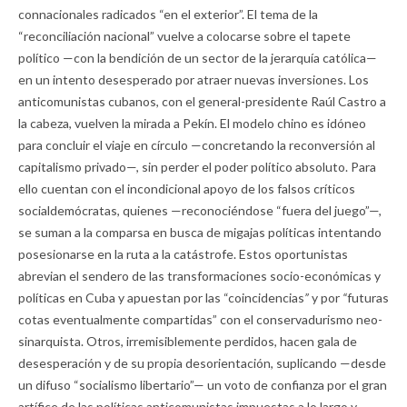
connacionales radicados “en el exterior”. El tema de la
“reconciliación nacional” vuelve a colocarse sobre el tapete
político —con la bendición de un sector de la jerarquía católica—
en un intento desesperado por atraer nuevas inversiones. Los
anticomunistas cubanos, con el general-presidente Raúl Castro a
la cabeza, vuelven la mirada a Pekín. El modelo chino es idóneo
para concluir el viaje en círculo —concretando la reconversión al
capitalismo privado—, sin perder el poder político absoluto. Para
ello cuentan con el incondicional apoyo de los falsos críticos
socialdemócratas, quienes —reconociéndose “fuera del juego”—,
se suman a la comparsa en busca de migajas políticas intentando
posesionarse en la ruta a la catástrofe. Estos oportunistas
abrevian el sendero de las transformaciones socio-económicas y
políticas en Cuba y apuestan por las “coincidencias
”
y por
“
futuras
cotas eventualmente compartidas” con el conservadurismo neo-
sinarquista. Otros, irremisiblemente perdidos, hacen gala de
desesperación y de su propia desorientación, suplicando —desde
un difuso “socialismo libertario”— un voto de confianza por el gran
artífice de las políticas anticomunistas impuestas a lo largo y