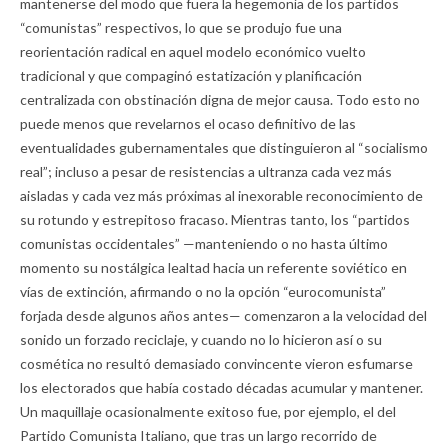
mantenerse del modo que fuera la hegemonía de los partidos
“comunistas” respectivos, lo que se produjo fue una
reorientación radical en aquel modelo económico vuelto
tradicional y que compaginó estatización y planificación
centralizada con obstinación digna de mejor causa. Todo esto no
puede menos que revelarnos el ocaso definitivo de las
eventualidades gubernamentales que distinguieron al “socialismo
real”; incluso a pesar de resistencias a ultranza cada vez más
aisladas y cada vez más próximas al inexorable reconocimiento de
su rotundo y estrepitoso fracaso. Mientras tanto, los “partidos
comunistas occidentales” —manteniendo o no hasta último
momento su nostálgica lealtad hacia un referente soviético en
vías de extinción, afirmando o no la opción “eurocomunista”
forjada desde algunos años antes— comenzaron a la velocidad del
sonido un forzado reciclaje, y cuando no lo hicieron así o su
cosmética no resultó demasiado convincente vieron esfumarse
los electorados que había costado décadas acumular y mantener.
Un maquillaje ocasionalmente exitoso fue, por ejemplo, el del
Partido Comunista Italiano, que tras un largo recorrido de