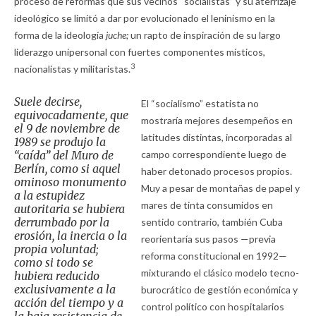
proceso de reformas que sus vecinos “socialistas” y su aterrizaje
ideológico se limitó a dar por evolucionado el leninismo en la
forma de la ideología
juche;
un rapto de inspiración de su largo
liderazgo unipersonal con fuertes componentes místicos,
3
nacionalistas y militaristas.
Suele decirse,
El “socialismo” estatista no
equivocadamente, que
mostraría mejores desempeños en
el 9 de noviembre de
latitudes distintas, incorporadas al
1989 se produjo la
“caída” del Muro de
campo correspondiente luego de
Berlín, como si aquel
haber detonado procesos propios.
ominoso monumento
Muy a pesar de montañas de papel y
a la estupidez
mares de tinta consumidos en
autoritaria se hubiera
derrumbado por la
sentido contrario, también Cuba
erosión, la inercia o la
reorientaría sus pasos —previa
propia voluntad;
reforma constitucional en 1992—
como si todo se
mixturando el clásico modelo tecno-
hubiera reducido
exclusivamente a la
burocrático de gestión económica y
acción del tiempo y a
control político con hospitalarios
la baja resistencia de