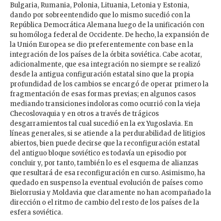
Bulgaria, Rumania, Polonia, Lituania, Letonia y Estonia,
dando por sobreentendido que lo mismo sucedió con la
República Democrática Alemana luego de la unificación con
su homóloga federal de Occidente. De hecho, la expansión de
la Unión Europea se dio preferentemente con base en la
integración de los países de la órbita soviética. Cabe acotar,
adicionalmente, que esa integración no siempre se realizó
desde la antigua configuración estatal sino que la propia
profundidad de los cambios se encargó de operar primero la
fragmentación de esas formas previas; en algunos casos
mediando transiciones indoloras como ocurrió con la vieja
Checoslovaquia y en otros a través de trágicos
desgarramientos tal cual sucedió en la ex Yugoslavia. En
líneas generales, si se atiende a la perdurabilidad de litigios
abiertos, bien puede decirse que la reconfiguración estatal
del antiguo bloque soviético es todavía un episodio por
concluir y, por tanto, también lo es el esquema de alianzas
que resultará de esa reconfiguración en curso. Asimismo, ha
quedado en suspenso la eventual evolución de países como
Bielorrusia y Moldavia que claramente no han acompañado la
dirección o el ritmo de cambio del resto de los países de la
esfera soviética.