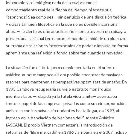
inexorable y teleológica; nada de lo cual asume el
comportamiento real de la flecha del tiempo ni acoge sus
“caprichos”. Sea como sea —sin perjuicio de una discusión teórica
y quizás también filosófica en la que no es posible incursionar
ahora—, lo cierto es que aquellos años constituyeron una bisagra
presentada casi cual terremoto: el mundo cambió de un plumazo
su trama de relaciones interestatales de poder e impuso en forma
apremiante una reflexión a fondo sobre tan cuantiosa novedad.
La situación fue distinta pero complementaria en el oriente
asiático, aunque tampoco allí era posible encontrar demasiadas
razones para mantener las perspectivas optimistas de antaño. En
1993 Camboya recuperaría su viejo estatuto monárquico
mientras Laos —relajada ya la tutela vietnamita— acentuaba
tanto el papel de las empresas privadas como su reincorporación
amistosa con los países circundantes hasta llegar, en 1997, al
ingreso en la Asociación de Naciones del Sudeste Asiático
(ASEAN). El propio Vietnam comenzaría la introducción de
reformas de “libre mercado” en 1986 y arribaría en el 2007 incluso