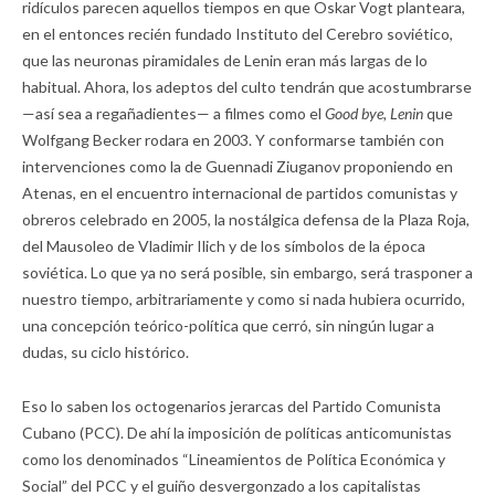
ridículos parecen aquellos tiempos en que Oskar Vogt planteara,
en el entonces recién fundado Instituto del Cerebro soviético,
que las neuronas piramidales de Lenin eran más largas de lo
habitual. Ahora, los adeptos del culto tendrán que acostumbrarse
—así sea a regañadientes— a filmes como el
Good bye, Lenin
que
Wolfgang Becker rodara en 2003. Y conformarse también con
intervenciones como la de Guennadi Ziuganov proponiendo en
Atenas, en el encuentro internacional de partidos comunistas y
obreros celebrado en 2005, la nostálgica defensa de la Plaza Roja,
del Mausoleo de Vladimir Ilich y de los símbolos de la época
soviética. Lo que ya no será posible, sin embargo, será trasponer a
nuestro tiempo, arbitrariamente y como si nada hubiera ocurrido,
una concepción teórico-política que cerró, sin ningún lugar a
dudas, su ciclo histórico.
Eso lo saben los octogenarios jerarcas del Partido Comunista
Cubano (PCC). De ahí la imposición de políticas anticomunistas
como los denominados “Lineamientos de Política Económica y
Social” del PCC y el guiño desvergonzado a los capitalistas