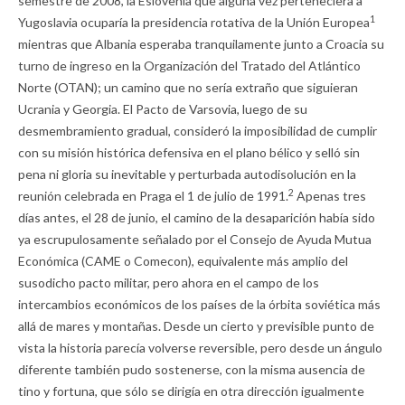
semestre de 2008, la Eslovenia que alguna vez perteneciera a
1
Yugoslavia ocuparía la presidencia rotativa de la Unión Europea
mientras que Albania esperaba tranquilamente junto a Croacia su
turno de ingreso en la Organización del Tratado del Atlántico
Norte (OTAN); un camino que no sería extraño que siguieran
Ucrania y Georgia. El Pacto de Varsovia, luego de su
desmembramiento gradual, consideró la imposibilidad de cumplir
con su misión histórica defensiva en el plano bélico y selló sin
pena ni gloria su inevitable y perturbada autodisolución en la
2
reunión celebrada en Praga el 1 de julio de 1991.
Apenas tres
días antes, el 28 de junio, el camino de la desaparición había sido
ya escrupulosamente señalado por el Consejo de Ayuda Mutua
Económica (CAME o Comecon), equivalente más amplio del
susodicho pacto militar, pero ahora en el campo de los
intercambios económicos de los países de la órbita soviética más
allá de mares y montañas. Desde un cierto y previsible punto de
vista la historia parecía volverse reversible, pero desde un ángulo
diferente también pudo sostenerse, con la misma ausencia de
tino y fortuna, que sólo se dirigía en otra dirección igualmente