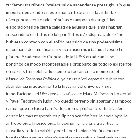
tuvieron una rúbrica intelectual de ascendente prestigio; sin que
importe demasiado en este momento precisar las infinitas
divergencias entre tales rúbricas y tampoco distinguir las
elaboraciones de cierta calidad de aquellas que jamás habrían
trascendido el status de los panfletos más disparatados si no
hubieran contado con el sólido respaldo de una poderosísima
maquinaria de amplificación y derivación
ad infinitum
. Desde la
pionera Academia de Ciencias de la URSS en adelante se
pontificó de modo incontestable a propósito de todo lo existente
en textos tan celebrados como lo fueran en su momento el
Manual de Economía Política
o, ya en un nivel capaz de cubrir con
abundancia prácticamente la historia del universo y sus
inmediaciones, el
Diccionario Filosófico
de Mark Moisevich Rosental
y Pavel Fedorovich Iudin. No quedó terreno sin abarcar y tampoco
campo que no fuera barnizado con una pátina de sofisticación
desde los más respetables púlpitos académicos: la sociología, la
antropología, la psicología, la economía, la ciencia política, la
filosofía y todo lo habido y por haber habían sido finalmente
bendecidas por una ciencia omnicomprensiva e irrefutable; una