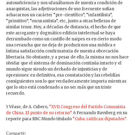
autosuficiencia y nos ufanábamos de nuestra condición de
anarquistas, las adjetivaciones de uso frecuente solían
achacarnos un carácter “pre-científico”, “infantilista”,
“primitivo”, “oscurantista”, etc., junto a otras bellezas de
similar tenor. Hoy, a décadas de distancia, el hecho de que
este arrogante y dogmático edificio intelectual se haya
derrumbado como un castillo de naipes es en cierto modo
una revancha que no deja de producirnos una módica e
íntima satisfacción confirmatoria de nuestra obcecación
libertaria. No obstante, y a pesar de ello, la misma no nos hace
olvidar que el sistema de dominación continúa intacto y el
mundo sigue siendo un dechado de injusticias y de
opresiones: en definitiva, esa constatación y las rebeldías
consiguientes son lo que verdaderamente importa mientras
que lo otro está condenado a no ser más que un triste
recuerdo.
5 Véase, de A. Cubero,
“XVII Congreso del Partido Comunista
de China. El punto de no retorno”.
6 Fernando Ravsberg en su
reporte para BBC Mundo titulado
“Cuba: ratifican diputados”.
Compartir: