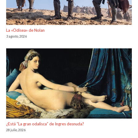
La «Odisea» de Nolan
3 agosto, 2026
¿Está “La gran odalisca” de Ingres desnuda?
28 julio, 2026