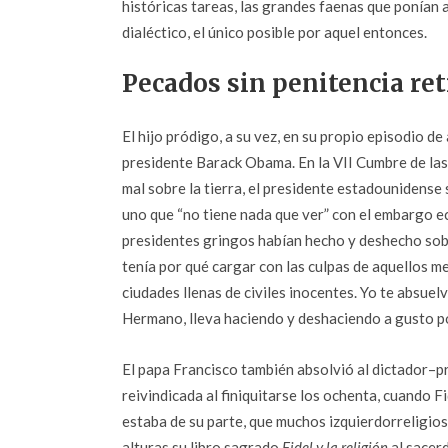
históricas tareas, las grandes faenas que ponían a
dialéctico, el único posible por aquel entonces.
Pecados sin penitencia ret
El hijo pródigo, a su vez, en su propio episodio d
presidente Barack Obama. En la VII Cumbre de las
mal sobre la tierra, el presidente estadounidense
uno que “no tiene nada que ver” con el embargo e
presidentes gringos habían hecho y deshecho sobr
tenía por qué cargar con las culpas de aquellos 
ciudades llenas de civiles inocentes. Yo te absuel
Hermano, lleva haciendo y deshaciendo a gusto po
El papa Francisco también absolvió al dictador–pr
reivindicada al finiquitarse los ochenta, cuando 
estaba de su parte, que muchos izquierdorreligios
alturas su libro sagrado
Fidel y la religión
al sacerd