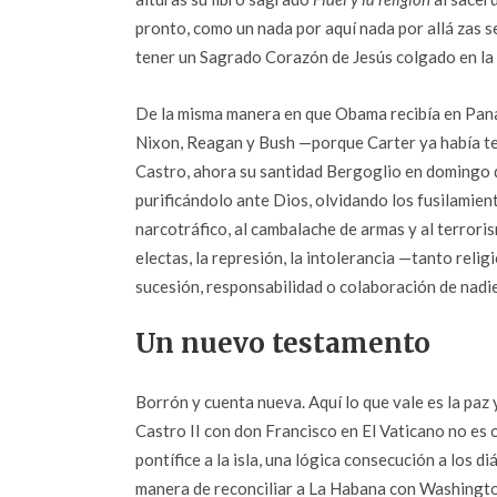
pronto, como un nada por aquí nada por allá zas se
tener un Sagrado Corazón de Jesús colgado en la s
De la misma manera en que Obama recibía en Pana
Nixon, Reagan y Bush —porque Carter ya había ten
Castro, ahora su santidad Bergoglio en domingo d
purificándolo ante Dios, olvidando los fusilamiento
narcotráfico, al cambalache de armas y al terror
electas, la represión, la intolerancia —tanto reli
sucesión, responsabilidad o colaboración de nadie
Un nuevo testamento
Borrón y cuenta nueva. Aquí lo que vale es la paz 
Castro II con don Francisco en El Vaticano no es o
pontífice a la isla, una lógica consecución a los 
manera de reconciliar a La Habana con Washington