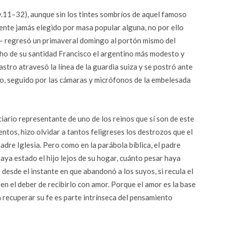
v.11–32), aunque sin los tintes sombríos de aquel famoso
nte jamás elegido por masa popular alguna, no por ello
 regresó un primaveral domingo al portón mismo del
pacho de su santidad Francisco el argentino más modesto y
stro atravesó la línea de la guardia suiza y se postró ante
do, seguido por las cámaras y micrófonos de la embelesada
ciario representante de uno de los reinos que sí son de este
tos, hizo olvidar a tantos feligreses los destrozos que el
dre Iglesia. Pero como en la parábola bíblica, el padre
aya estado el hijo lejos de su hogar, cuánto pesar haya
esde el instante en que abandonó a los suyos, si recula el
 en el deber de recibirlo con amor. Porque el amor es la base
ra recuperar su fe es parte intrínseca del pensamiento