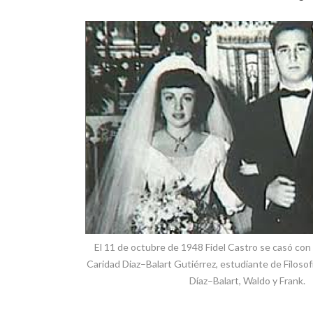
El 11 de octubre de 1948 Fidel Castro se casó con 
Caridad Diaz–Balart Gutiérrez, estudiante de Filosof
Díaz–Balart, Waldo y Frank.