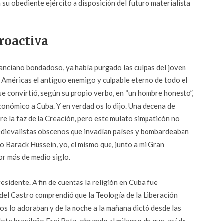
 su obediente ejército a disposición del futuro materialista
roactiva
e anciano bondadoso, ya había purgado las culpas del joven
 Américas el antiguo enemigo y culpable eterno de todo el
 se convirtió, según su propio verbo, en “un hombre honesto”,
conómico a Cuba. Y en verdad os lo dijo. Una decena de
e la faz de la Creación, pero este mulato simpaticón no
medievalistas obscenos que invadían países y bombardeaban
vo Barack Hussein, yo, el mismo que, junto a mi Gran
r más de medio siglo.
esidente. A fin de cuentas la religión en Cuba fue
Fidel Castro comprendió que la Teología de la Liberación
os lo adoraban y de la noche a la mañana dictó desde las
ote brasileño Frei Beto, obrando el milagro de que, así de