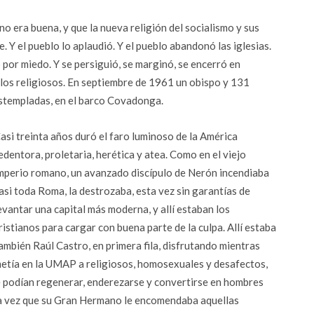
 no era buena, y que la nueva religión del socialismo y sus
. Y el pueblo lo aplaudió. Y el pueblo abandonó las iglesias.
 por miedo. Y se persiguió, se marginó, se encerró en
 los religiosos. En septiembre de 1961 un obispo y 131
estempladas, en el barco Covadonga.
asi treinta años duró el faro luminoso de la América
edentora, proletaria, herética y atea. Como en el viejo
mperio romano, un avanzado discípulo de Nerón incendiaba
asi toda Roma, la destrozaba, esta vez sin garantías de
evantar una capital más moderna, y allí estaban los
ristianos para cargar con buena parte de la culpa. Allí estaba
ambién Raúl Castro, en primera fila, disfrutando mientras
etía en la UMAP a religiosos, homosexuales y desafectos,
se podían regenerar, enderezarse y convertirse en hombres
a vez que su Gran Hermano le encomendaba aquellas