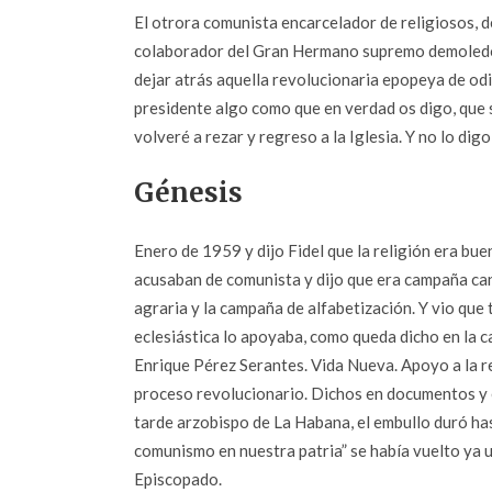
El otrora comunista encarcelador de religiosos, d
colaborador del Gran Hermano supremo demoledor 
dejar atrás aquella revolucionaria epopeya de odio
presidente algo como que en verdad os digo, que si 
volveré a rezar y regreso a la Iglesia. Y no lo dig
Génesis
Enero de 1959 y dijo Fidel que la religión era buen
acusaban de comunista y dijo que era campaña cana
agraria y la campaña de alfabetización. Y vio que 
eclesiástica lo apoyaba, como queda dicho en la 
Enrique Pérez Serantes. Vida Nueva. Apoyo a la re
proceso revolucionario. Dichos en documentos y e
tarde arzobispo de La Habana, el embullo duró ha
comunismo en nuestra patria” se había vuelto ya u
Episcopado.