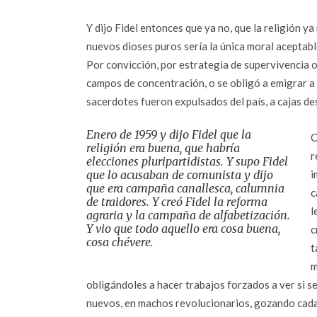
Y dijo Fidel entonces que ya no, que la religión ya
nuevos dioses puros sería la única moral aceptable
Por convicción, por estrategia de supervivencia o
campos de concentración, o se obligó a emigrar a
sacerdotes fueron expulsados del país, a cajas d
Enero de 1959 y dijo Fidel que la
C
religión era buena, que habría
r
elecciones pluripartidistas. Y supo Fidel
que lo acusaban de comunista y dijo
i
que era campaña canallesca, calumnia
c
de traidores. Y creó Fidel la reforma
l
agraria y la campaña de alfabetización.
Y vio que todo aquello era cosa buena,
c
cosa chévere.
t
m
obligándoles a hacer trabajos forzados a ver si 
nuevos, en machos revolucionarios, gozando cad