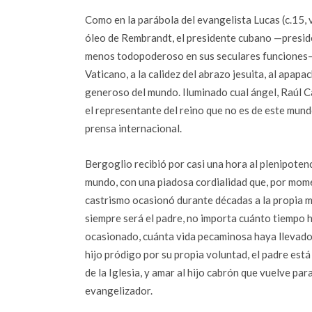
Como en la parábola del evangelista Lucas (c.15, 
óleo de Rembrandt, el presidente cubano —preside
menos todopoderoso en sus seculares funciones—
Vaticano, a la calidez del abrazo jesuita, al apa
generoso del mundo. Iluminado cual ángel, Raúl Ca
el representante del reino que no es de este mun
prensa internacional.
Bergoglio recibió por casi una hora al plenipoten
mundo, con una piadosa cordialidad que, por momen
castrismo ocasionó durante décadas a la propia ma
siempre será el padre, no importa cuánto tiempo h
ocasionado, cuánta vida pecaminosa haya llevado d
hijo pródigo por su propia voluntad, el padre está
de la Iglesia, y amar al hijo cabrón que vuelve pa
evangelizador.