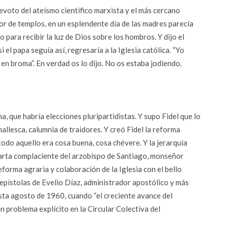
evoto del ateísmo científico marxista y el más cercano
de templos, en un esplendente día de las madres parecía
 para recibir la luz de Dios sobre los hombros. Y dijo el
el papa seguía así, regresaría a la Iglesia católica. “Yo
o en broma”. En verdad os lo dijo. No os estaba jodiendo.
a, que habría elecciones pluripartidistas. Y supo Fidel que lo
llesca, calumnia de traidores. Y creó Fidel la reforma
todo aquello era cosa buena, cosa chévere. Y la jerarquía
carta complaciente del arzobispo de Santiago, monseñor
forma agraria y colaboración de la Iglesia con el bello
pístolas de Evelio Díaz, administrador apostólico y más
sta agosto de 1960, cuando “el creciente avance del
n problema explícito en la Circular Colectiva del