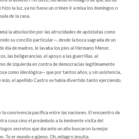
 hizo la luz, ya no fuese un crimen ir a misa los domingos o
ala de la casa.
má la absolución por las atrocidades de apóstatas como
ido su concilio particular—, desde la boca sagrada de un
e día de madres, le lavaba los pies al Hermano Menor,
s, las beligerancias, el apoyo a las guerrillas, al
ismo de izquierda en contra de democracias legítimamente
giosa como ideológica— que por tantos años, y sin asistencia,
 más, el apellido Castro se había divertido tanto ejerciendo.
y la convivencia pacífica entre las naciones. El encuentro de
tra cosa sino el preámbulo a la inminente visita del
diálogos secretos que durante un año buscaron la mejor
. To er mundo e güeno. Oh, milagro jesuita.