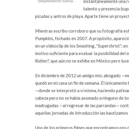
Simplemente Sasha.
instantáneamente una 
talento y presencia (su
picudas y antros de playa. Aparte tiene un proyec
Mientras escribo corroboro que su fotografía está
Pumpkins, fechado en 2007. A propósito, apareció
en un videoclip de los Smashing, “Superchrist”; en
motivo suficiente para evaluar la posibilidad del 
Rather?,
que aún no se exhibe en México pero luce
En diciembre de 2012 un amigo mío, abogado —muy
quedó en mi casa un fin de semana. Él únicamente 
—donde se interpretó a sí misma, haciendo patinar
cabeza pero no se había asomado a ninguno de los
madrugadas —al regresar de las parrandas— cont
aquellas jornadas de introducción las bautizamo
Uno de los primeros filmes que encontramos nos d