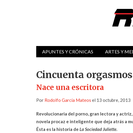
APUNTES Y CRÓNICAS
ARTES Y ME
Cincuenta orgasmos 
Nace una escritora
Por
Rodolfo García Mateos
el 13 octubre, 2013
Revolucionaria del porno, gran lectora y actri
novela procaz e inteligente que deja atrás a mu
Ésta es la historia de
La Sociedad Juliette
.