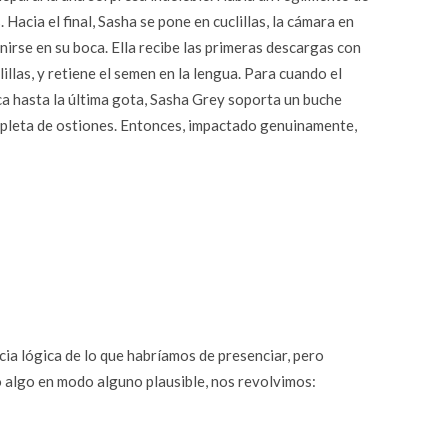
Hacia el final, Sasha se pone en cuclillas, la cámara en
nirse en su boca. Ella recibe las primeras descargas con
illas, y retiene el semen en la lengua. Para cuando el
a hasta la última gota, Sasha Grey soporta un buche
mpleta de ostiones. Entonces, impactado genuinamente,
cia lógica de lo que habríamos de presenciar, pero
o algo en modo alguno plausible, nos revolvimos: