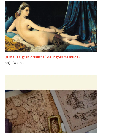
¿Está “La gran odalisca” de Ingres desnuda?
28 julio, 2026