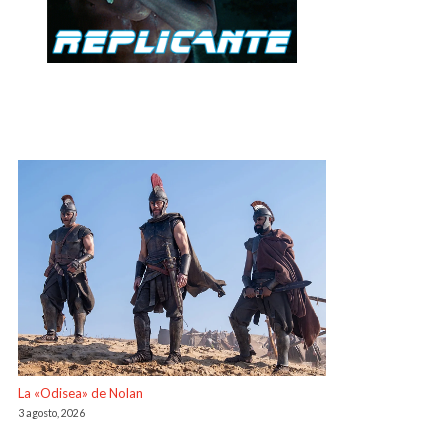
La «Odisea» de Nolan
3 agosto, 2026