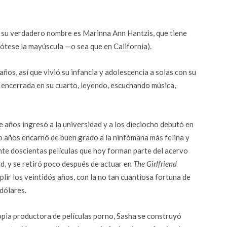
e su verdadero nombre es Marinna Ann Hantzis, que tiene
ótese la mayúscula —o sea que en California).
años, así que vivió su infancia y adolescencia a solas con su
 encerrada en su cuarto, leyendo, escuchando música,
ete años ingresó a la universidad y a los dieciocho debutó en
o años encarnó de buen grado a la ninfómana más felina y
te doscientas películas que hoy forman parte del acervo
d, y se retiró poco después de actuar en
The Girlfriend
lir los veintidós años, con la no tan cuantiosa fortuna de
dólares.
pia productora de películas porno, Sasha se construyó