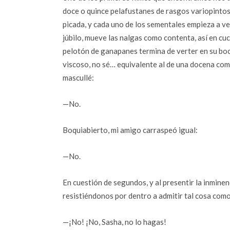
doce o quince pelafustanes de rasgos variopintos. 
picada, y cada uno de los sementales empieza a ve
júbilo, mueve las nalgas como contenta, así en cucl
pelotón de ganapanes termina de verter en su boc
viscoso, no sé… equivalente al de una docena co
mascullé:
—No.
Boquiabierto, mi amigo carraspeó igual:
—No.
En cuestión de segundos, y al presentir la inminen
resistiéndonos por dentro a admitir tal cosa com
—¡No! ¡No, Sasha, no lo hagas!