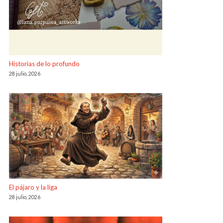
Historias de lo profundo
28 julio, 2026
El pájaro y la liga
28 julio, 2026