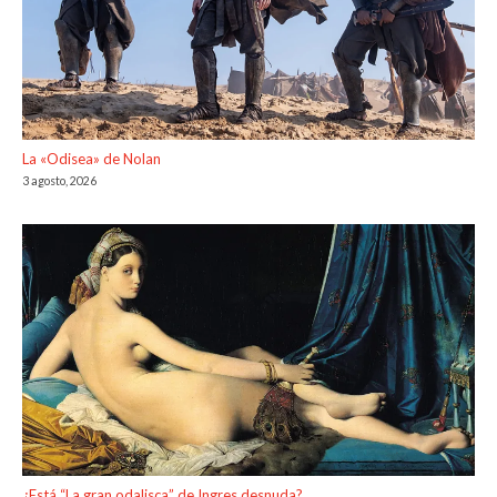
La «Odisea» de Nolan
3 agosto, 2026
¿Está “La gran odalisca” de Ingres desnuda?