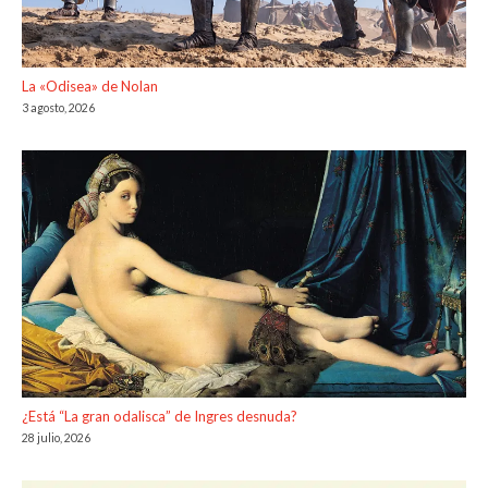
La «Odisea» de Nolan
3 agosto, 2026
¿Está “La gran odalisca” de Ingres desnuda?
28 julio, 2026