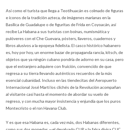
Así como el turista que llega a Teotihuacán es colmado de figuras
e íconos de la tradición azteca, de imágenes marianas en la
Basílica de Guadalupe o de figuritas de Frida en Coyoacán, así
recibe La Habana a sus turistas con boinas, numismática y
pulóveres con el Che Guevara, pósters, llaveros, cuadernos y
libros alusivos a la epopeya fidelista. El casco histórico habanero
es, hoy por hoy, un enorme bazar de propaganda rancia, kitsch, de
objetos que ya ningún cubano pondría de adorno en su casa, pero
que el extranjero adquiere con fruición, convencido de que
regresa a su tierra llevando auténticos recuerdos de la más
esencial cubanidad. Incluso en las tiendecitas del Aeropuerto
Internacional José Martí los clichés de la Revolución acompañan
al visitante casi hasta el momento de abordar su vuelo de
regreso, y con mucha mayor insistencia y enjundia que los puros
Montecristo o el ron Havana Club.
Y es que esa Habana es, cada vez más, dos Habanas diferentes,
como sus dos monedas —el devaluado CUP y la falsa divisa CUC