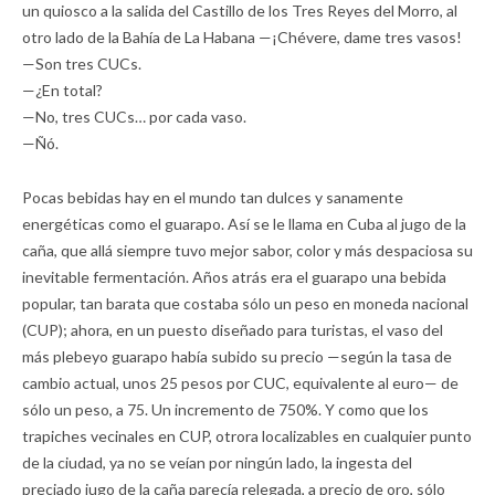
un quiosco a la salida del Castillo de los Tres Reyes del Morro, al
otro lado de la Bahía de La Habana —¡Chévere, dame tres vasos!
—Son tres CUCs.
—¿En total?
—No, tres CUCs… por cada vaso.
—Ñó.
Pocas bebidas hay en el mundo tan dulces y sanamente
energéticas como el guarapo. Así se le llama en Cuba al jugo de la
caña, que allá siempre tuvo mejor sabor, color y más despaciosa su
inevitable fermentación. Años atrás era el guarapo una bebida
popular, tan barata que costaba sólo un peso en moneda nacional
(CUP); ahora, en un puesto diseñado para turistas, el vaso del
más plebeyo guarapo había subido su precio —según la tasa de
cambio actual, unos 25 pesos por CUC, equivalente al euro— de
sólo un peso, a 75. Un incremento de 750%. Y como que los
trapiches vecinales en CUP, otrora localizables en cualquier punto
de la ciudad, ya no se veían por ningún lado, la ingesta del
preciado jugo de la caña parecía relegada, a precio de oro, sólo