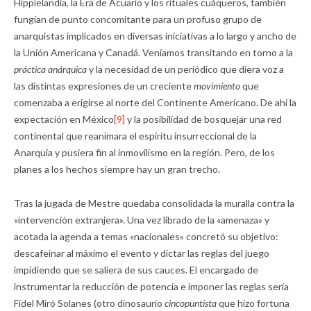
Hippielandia, la Era de Acuario y los rituales cuáqueros, también
fungían de punto concomitante para un profuso grupo de
anarquistas implicados en diversas iniciativas a lo largo y ancho de
la Unión Americana y Canadá. Veníamos transitando en torno a la
práctica anárquica
y la necesidad de un periódico que diera voz a
las distintas expresiones de un creciente
movimiento
que
comenzaba a erigirse al norte del Continente Americano. De ahí la
expectación en México
[9]
y la posibilidad de bosquejar una red
continental que reanimara el espíritu insurreccional de la
Anarquía y pusiera fin al inmovilismo en la región. Pero, de los
planes a los hechos siempre hay un gran trecho.
Tras la jugada de Mestre quedaba consolidada la muralla contra la
«intervención extranjera». Una vez librado de la «amenaza» y
acotada la agenda a temas «nacionales» concretó su objetivo:
descafeinar al máximo el evento y dictar las reglas del juego
impidiendo que se saliera de sus cauces. El encargado de
instrumentar la reducción de potencia e imponer las reglas sería
Fidel Miró Solanes (otro dinosaurio
cincopuntista
que hizo fortuna