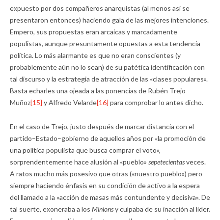
expuesto por dos compañeros anarquistas (al menos así se
presentaron entonces) haciendo gala de las mejores intenciones.
Empero, sus propuestas eran arcaicas y marcadamente
populistas, aunque presuntamente opuestas a esta tendencia
política. Lo más alarmante es que no eran conscientes (y
probablemente aún no lo sean) de su patética identificación con
tal discurso y la estrategia de atracción de las «clases populares».
Basta echarles una ojeada a las ponencias de Rubén Trejo
Muñoz
[15]
y Alfredo Velarde
[16]
para comprobar lo antes dicho.
En el caso de Trejo, justo después de marcar distancia con el
partido–Estado–gobierno de aquellos años por «la promoción de
una política populista que busca comprar el voto»,
sorprendentemente hace alusión al «pueblo»
sepetecientas
veces.
A ratos mucho más posesivo que otras («nuestro pueblo») pero
siempre haciendo énfasis en su condición de activo a la espera
del llamado a la «acción de masas más contundente y decisiva». De
tal suerte, exoneraba a los
Minions
y culpaba de su inacción al líder.