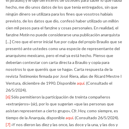
él [Braulio] y le dije del interés de ustedes para saber lo que había
hecho, me dio unos datos de los que tenía entregados, sin que
ningún dinero se utilizara para los fines que vosotros habíais
previsto, de los datos que dio, confesó haber utilizado un millón
cien mil pesos para el fanzine y cosas personales. En realidad, el
fanzine
Motín
no puede considerarse una publicación anarquista
[…] Creo que el error inicial fue por culpa del propio Braulio que se
presentó ante ustedes como una especie de representante del
anarquismo mexicano, pero el mal ya está hecho. Pienso que
deberían contestar con carta directa a Braulio y copia para
nosotros lo que queréis que se haga». Carta respuesta de la
revista
Testimonios
firmada por José Riera, alias de Ricard Mestre I
Ventura, diciembre de 1990. Disponible
aquí
. (Consultado el
26/5/2024).
[6]
Sólo permitieron la participación de treinta compañeros
«extranjeros» (
sic
), por lo que sugerían «que las personas que
asistan representen a cierto grupo»,
Cfr
. Hoy, como siempre, es
tiempo de la Anarquía, disponible
aquí
. (Consultado 26/5/2024).
[7]
«Y nos dieron las diez y las once, las doce y la una, y las dos y