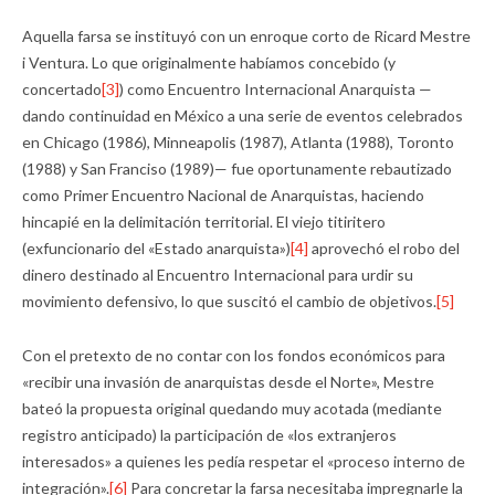
Aquella farsa se instituyó con un enroque corto de Ricard Mestre
i Ventura. Lo que originalmente habíamos concebido (y
concertado
[3]
) como Encuentro Internacional Anarquista —
dando continuidad en México a una serie de eventos celebrados
en Chicago (1986), Minneapolis (1987), Atlanta (1988), Toronto
(1988) y San Franciso (1989)— fue oportunamente rebautizado
como Primer Encuentro Nacional de Anarquistas, haciendo
hincapié en la delimitación territorial. El viejo titiritero
(exfuncionario del «Estado anarquista»)
[4]
aprovechó el robo del
dinero destinado al Encuentro Internacional para urdir su
movimiento defensivo, lo que suscitó el cambio de objetivos.
[5]
Con el pretexto de no contar con los fondos económicos para
«recibir una invasión de anarquistas desde el Norte», Mestre
bateó la propuesta original quedando muy acotada (mediante
registro anticipado) la participación de «los extranjeros
interesados» a quienes les pedía respetar el «proceso interno de
integración».
[6]
Para concretar la farsa necesitaba impregnarle la