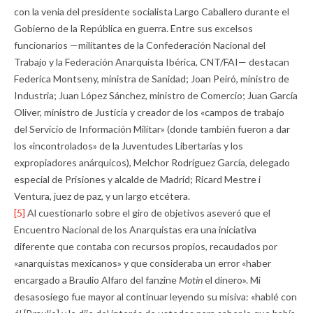
con la venia del presidente socialista Largo Caballero durante el
Gobierno de la República en guerra. Entre sus excelsos
funcionarios —militantes de la Confederación Nacional del
Trabajo y la Federación Anarquista Ibérica, CNT/FAI— destacan
Federica Montseny, ministra de Sanidad; Joan Peiró, ministro de
Industria; Juan López Sánchez, ministro de Comercio; Juan García
Oliver, ministro de Justicia y creador de los «campos de trabajo
del Servicio de Información Militar» (donde también fueron a dar
los «incontrolados» de la Juventudes Libertarias y los
expropiadores anárquicos), Melchor Rodríguez García, delegado
especial de Prisiones y alcalde de Madrid; Ricard Mestre i
Ventura, juez de paz, y un largo etcétera.
[5]
Al cuestionarlo sobre el giro de objetivos aseveró que el
Encuentro Nacional de los Anarquistas era una iniciativa
diferente que contaba con recursos propios, recaudados por
«anarquistas mexicanos» y que consideraba un error «haber
encargado a Braulio Alfaro del fanzine
Motín
el dinero». Mi
desasosiego fue mayor al continuar leyendo su misiva: «hablé con