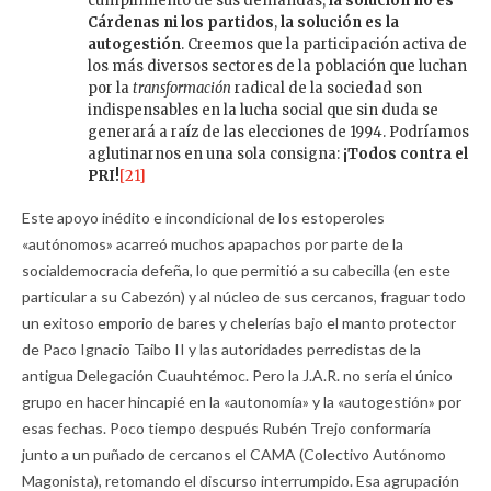
cumplimiento de sus demandas,
la solución no es
Cárdenas ni los partidos
,
la solución es la
autogestión
. Creemos que la participación activa de
los más diversos sectores de la población que luchan
por la
transformación
radical de la sociedad son
indispensables en la lucha social que sin duda se
generará a raíz de las elecciones de 1994. Podríamos
aglutinarnos en una sola consigna:
¡Todos contra el
PRI!
[21]
Este apoyo inédito e incondicional de los estoperoles
«autónomos» acarreó muchos apapachos por parte de la
socialdemocracia defeña, lo que permitió a su cabecilla (en este
particular a su Cabezón) y al núcleo de sus cercanos, fraguar todo
un exitoso emporio de bares y chelerías bajo el manto protector
de Paco Ignacio Taibo II y las autoridades perredistas de la
antigua Delegación Cuauhtémoc. Pero la J.A.R. no sería el único
grupo en hacer hincapié en la «autonomía» y la «autogestión» por
esas fechas. Poco tiempo después Rubén Trejo conformaría
junto a un puñado de cercanos el CAMA (Colectivo Autónomo
Magonista), retomando el discurso interrumpido. Esa agrupación