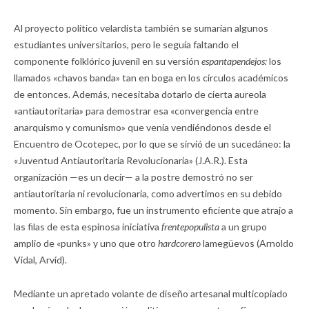
Al proyecto político velardista también se sumarían algunos
estudiantes universitarios, pero le seguía faltando el
componente folklórico juvenil en su versión
espantapendejos:
los
llamados «chavos banda» tan en boga en los círculos académicos
de entonces. Además, necesitaba dotarlo de cierta aureola
«antiautoritaria» para demostrar esa «convergencia entre
anarquismo y comunismo» que venía vendiéndonos desde el
Encuentro de Ocotepec, por lo que se sirvió de un sucedáneo: la
«Juventud Antiautoritaria Revolucionaria» (J.A.R.). Esta
organización —es un decir— a la postre demostró no ser
antiautoritaria ni revolucionaria, como advertimos en su debido
momento. Sin embargo, fue un instrumento eficiente que atrajo a
las filas de esta espinosa iniciativa
frentepopulista
a un grupo
amplio de «punks» y uno que otro
hardcorero
lamegüevos (Arnoldo
Vidal, Arvíd).
Mediante un apretado volante de diseño artesanal multicopiado