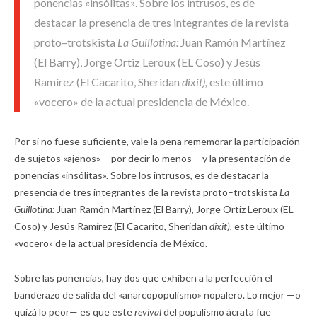
ponencias «insólitas». Sobre los intrusos, es de
destacar la presencia de tres integrantes de la revista
proto–trotskista
La Guillotina:
Juan Ramón Martínez
(El Barry), Jorge Ortiz Leroux (EL Coso) y Jesús
Ramírez (El Cacarito, Sheridan
dixit),
este último
«vocero» de la actual presidencia de México.
Por si no fuese suficiente, vale la pena rememorar la participación
de sujetos «ajenos» —por decir lo menos— y la presentación de
ponencias «insólitas». Sobre los intrusos, es de destacar la
presencia de tres integrantes de la revista proto–trotskista
La
Guillotina:
Juan Ramón Martínez (El Barry), Jorge Ortiz Leroux (EL
Coso) y Jesús Ramírez (El Cacarito, Sheridan
dixit),
este último
«vocero» de la actual presidencia de México.
Sobre las ponencias, hay dos que exhiben a la perfección el
banderazo de salida del «anarcopopulismo» nopalero. Lo mejor —o
quizá lo peor— es que este
revival
del populismo ácrata fue