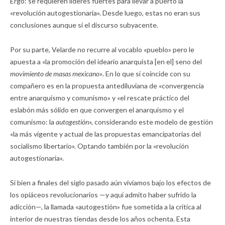
Ergo: se requieren líderes fuertes para llevar a puerto la
«revolución autogestionaria». Desde luego, estas no eran sus
conclusiones aunque sí el discurso subyacente.
Por su parte, Velarde no recurre al vocablo «pueblo» pero le
apuesta a «la promoción del ideario anarquista [en el] seno del
movimiento de masas mexicano»
. En lo que sí coincide con su
compañero es en la propuesta antediluviana de «convergencia
entre anarquismo y comunismo» y «el rescate práctico del
eslabón más sólido en que convergen el anarquismo y el
comunismo: la
autogestión»,
considerando este modelo de gestión
«la más vigente y actual de las propuestas emancipatorias del
socialismo libertario». Optando también por la «revolución
autogestionaria».
Si bien a finales del siglo pasado aún vivíamos bajo los efectos de
los opiáceos revolucionarios —y aquí admito haber sufrido la
adicción—, la llamada «autogestión» fue sometida a la crítica al
interior de nuestras tiendas desde los años ochenta. Esta