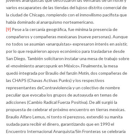
jóvenes anarquistas que destrozaron las ventanas de un hotel y
varios escaparates de las tiendas del lujoso distrito comercial de
la ciudad de Chicago, rompiendo con el inmovilismo pacifista que
había dominado al anarquismo norteamericano.
[9]
Pese a la cercanía geográfica, fue mínima la presencia de
compañeros y compañeras mexicanas (nueve personas). Aunque
no todos se asumían «anarquistas» expresaron interés en asistir,
por lo que requirieron apoyo económico para trasladarse desde
San Diego. También solicitaron instalar una mesa de trabajo sobre
el «movimiento anarcopunk en México». Finalmente, la mesa
quedó integrada por Braulio del fanzín
Motín,
dos compañeras de
las CHAPS (Chavas Activas Punks) y los respectivos
representantes deContraviolencia y un colectivo de nombre
peculiar que evocaba los grupos de autoayuda en temas de
adicciones (Cambio Radical Fuerza Positiva). De allí surgió la
propuesta de celebrar el próximo encuentro en tierras mexicas.
Braulio Alfaro Lemus, ni tonto ni perezoso, extendió su manita
sudada para recibir el dinero, garantizando que en 1990 el
Encuentro Internacional Anarquista/Sin Fronteras se celebraría