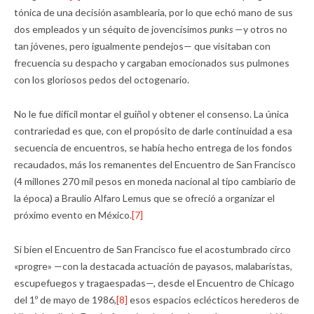
tónica de una decisión asamblearia, por lo que echó mano de sus
dos empleados y un séquito de jovencísimos
punks
—y otros no
tan jóvenes, pero igualmente pendejos— que visitaban con
frecuencia su despacho y cargaban emocionados sus pulmones
con los gloriosos pedos del octogenario.
No le fue difícil montar el guiñol y obtener el consenso. La única
contrariedad es que, con el propósito de darle continuidad a esa
secuencia de encuentros, se había hecho entrega de los fondos
recaudados, más los remanentes del Encuentro de San Francisco
(4 millones 270 mil pesos en moneda nacional al tipo cambiario de
la época) a Braulio Alfaro Lemus que se ofreció a organizar el
próximo evento en México.
[7]
Si bien el Encuentro de San Francisco fue el acostumbrado circo
«progre» —con la destacada actuación de payasos, malabaristas,
escupefuegos y tragaespadas—, desde el Encuentro de Chicago
del 1º de mayo de 1986,
[8]
esos espacios eclécticos herederos de