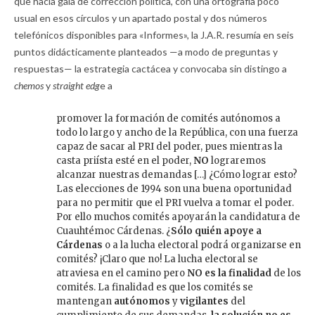
que hacía gala de corrección política, con una ortografía poco
usual en esos círculos y un apartado postal y dos números
telefónicos disponibles para «Informes», la J.A.R. resumía en seis
puntos didácticamente planteados —a modo de preguntas y
respuestas— la estrategia cactácea y convocaba sin distingo a
chemos
y
straight edg
e a
promover la formación de comités autónomos a
todo lo largo y ancho de la República, con una fuerza
capaz de sacar al PRI del poder, pues mientras la
casta priísta esté en el poder,
NO
lograremos
alcanzar nuestras demandas […] ¿Cómo lograr esto?
Las elecciones de 1994 son una buena oportunidad
para no permitir que el PRI vuelva a tomar el poder.
Por ello muchos comités apoyarán la candidatura de
Cuauhtémoc Cárdenas. ¿
Sólo quién apoye a
Cárdenas
o a la lucha electoral podrá organizarse en
comités? ¡Claro que no! La lucha electoral se
atraviesa en el camino pero
NO es la finalidad
de los
comités. La finalidad es que los comités se
mantengan
autónomos
y
vigilantes
del