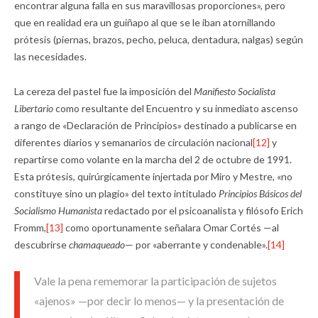
encontrar alguna falla en sus maravillosas proporciones», pero
que en realidad era un guiñapo al que se le iban atornillando
prótesis (piernas, brazos, pecho, peluca, dentadura, nalgas) según
las necesidades.
La cereza del pastel fue la imposición del
Manifiesto
Socialista
Libertario
como resultante del Encuentro y su inmediato ascenso
a rango de «Declaración de Principios» destinado a publicarse en
diferentes diarios y semanarios de circulación nacional
[12]
y
repartirse como volante en la marcha del 2 de octubre de 1991.
Esta prótesis, quirúrgicamente injertada por Miro y Mestre, «no
constituye sino un plagio» del texto intitulado
Principios Básicos del
Socialismo Humanista
redactado por el psicoanalista y filósofo Erich
Fromm,
[13]
como oportunamente señalara Omar Cortés —al
descubrirse
chamaqueado
— por «aberrante y condenable».
[14]
Vale la pena rememorar la participación de sujetos
«ajenos» —por decir lo menos— y la presentación de