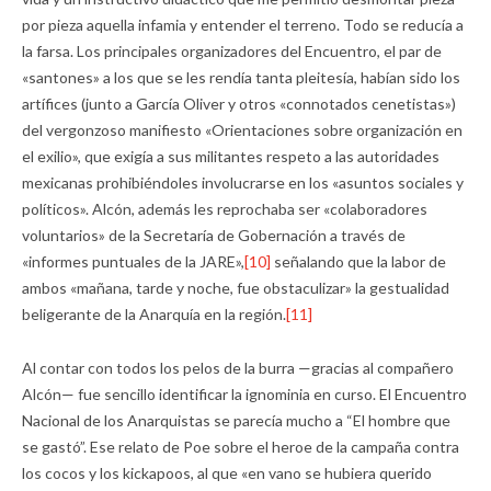
por pieza aquella infamia y entender el terreno. Todo se reducía a
la farsa. Los principales organizadores del Encuentro, el par de
«santones» a los que se les rendía tanta pleitesía, habían sido los
artífices (junto a García Oliver y otros «connotados cenetistas»)
del vergonzoso manifiesto «Orientaciones sobre organización en
el exilio», que exigía a sus militantes respeto a las autoridades
mexicanas prohibiéndoles involucrarse en los «asuntos sociales y
políticos». Alcón, además les reprochaba ser «colaboradores
voluntarios» de la Secretaría de Gobernación a través de
«informes puntuales de la JARE»,
[10]
señalando que la labor de
ambos «mañana, tarde y noche, fue obstaculizar» la gestualidad
beligerante de la Anarquía en la región.
[11]
Al contar con todos los pelos de la burra —gracias al compañero
Alcón— fue sencillo identificar la ignominia en curso. El Encuentro
Nacional de los Anarquistas se parecía mucho a “El hombre que
se gastó”. Ese relato de Poe sobre el heroe de la campaña contra
los cocos y los kickapoos, al que «en vano se hubiera querido