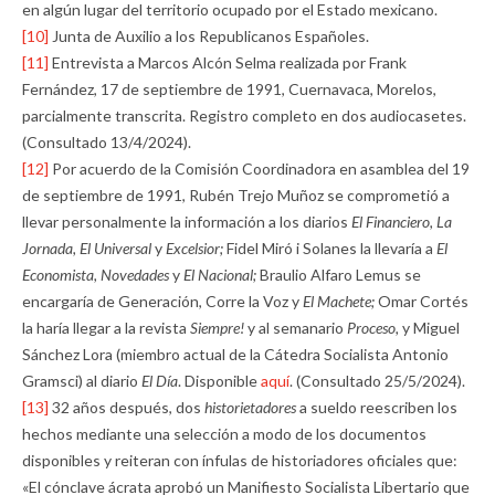
en algún lugar del territorio ocupado por el Estado mexicano.
[10]
Junta de Auxilio a los Republicanos Españoles.
[11]
Entrevista a Marcos Alcón Selma realizada por Frank
Fernández, 17 de septiembre de 1991, Cuernavaca, Morelos,
parcialmente transcrita. Registro completo en dos audiocasetes.
(Consultado 13/4/2024).
[12]
Por acuerdo de la Comisión Coordinadora en asamblea del 19
de septiembre de 1991, Rubén Trejo Muñoz se comprometió a
llevar personalmente la información a los diarios
El Financiero, La
Jornada, El Universal
y
Excelsior;
Fidel Miró i Solanes la llevaría a
El
Economista, Novedades
y
El Nacional;
Braulio Alfaro Lemus se
encargaría de Generación, Corre la Voz y
El Machete;
Omar Cortés
la haría llegar a la revista
Siempre!
y al semanario
Proceso,
y Miguel
Sánchez Lora (miembro actual de la Cátedra Socialista Antonio
Gramsci) al diario
El Día
. Disponible
aquí
. (Consultado 25/5/2024).
[13]
32 años después, dos
historietadores
a sueldo reescriben los
hechos mediante una selección a modo de los documentos
disponibles y reiteran con ínfulas de historiadores oficiales que:
«El cónclave ácrata aprobó un Manifiesto Socialista Libertario que