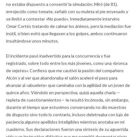
no estaba dispuesto a consentir la simulación. Miró (de 81),
enrojecido como tomate, señaló con su muleta el pie enyesado y
se limitó a contestar «No puedo». Inmediatamente intervino
Omar Cortés tratando de calmar los ánimos, pero la mediación fue
inútil, si bien evitó que llegasen a los golpes, ambos continuaron
insultándose unos minutos.
El incidente pasó inadvertido para la concurrencia y fue
registrado, sobre todo entre los más jóvenes, como una «bronca
de vejetes». Confieso que me cautivó la pasión del compañero
Alcón y al ver que abandonaba el salón aceleré el paso para
alcanzar al «abuelete» que caminaba con la agilidad de un joven de
quince años. Viéndolo en perspectiva, quizá aquella charla —
repleta de cuestionamientos— le resultó incómoda, sin embargo,
durante el tiempo que estuvimos conversando no dio muestras
de disgusto sino todo lo contrario, incluso deletreaba con lujo de
paciencia algunos apellidos inteligibles mientras anotaba en mi
cuaderno. Sus declaraciones fueron una síntesis de su aguerrida
vida y un instructivo didáctico que me permitió desmontar pieza