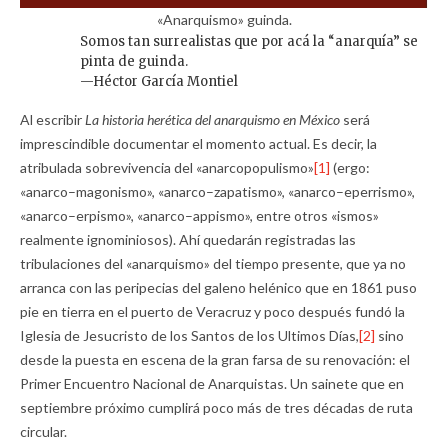
«Anarquismo» guinda.
Somos tan surrealistas que por acá la “anarquía” se
pinta de guinda.
—Héctor García Montiel
Al escribir
La historia herética del anarquismo en México
será
imprescindible documentar el momento actual. Es decir, la
atribulada sobrevivencia del «anarcopopulismo»
[1]
(ergo:
«anarco–magonismo», «anarco–zapatismo», «anarco–eperrismo»,
«anarco–erpismo», «anarco–appismo», entre otros «ismos»
realmente ignominiosos). Ahí quedarán registradas las
tribulaciones del «anarquismo» del tiempo presente, que ya no
arranca con las peripecias del galeno helénico que en 1861 puso
pie en tierra en el puerto de Veracruz y poco después fundó la
Iglesia de Jesucristo de los Santos de los Ultimos Días,
[2]
sino
desde la puesta en escena de la gran farsa de su renovación: el
Primer Encuentro Nacional de Anarquistas. Un sainete que en
septiembre próximo cumplirá poco más de tres décadas de ruta
circular.