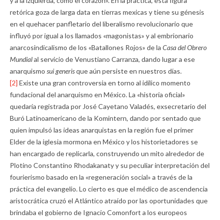
y a la izquierda, como el corazón». En la práctica, esta figura
retórica goza de larga data en tierras mexicas y tiene su génesis
en el quehacer panfletario del liberalismo revolucionario que
influyó por igual a los llamados «magonistas» y al embrionario
anarcosindicalismo de los «Batallones Rojos» de la
Casa del Obrero
Mundial
al servicio de Venustiano Carranza, dando lugar a ese
anarquismo
sui generis
que aún persiste en nuestros días.
[2]
Existe una gran controversia en torno al idílico momento
fundacional del anarquismo en México. La «historia oficial»
quedaría registrada por José Cayetano Valadés, exsecretario del
Buró Latinoamericano de la Komintern, dando por sentado que
quien impulsó las ideas anarquistas en la región fue el primer
Elder de la iglesia mormona en México y los historietadores se
han encargado de replicarla, construyendo un mito alrededor de
Plotino Constantino Rhodakanaty y su peculiar interpretación del
fourierismo basado en la «regeneración social» a través de la
práctica del evangelio. Lo cierto es que el médico de ascendencia
aristocrática cruzó el Atlántico atraído por las oportunidades que
brindaba el gobierno de Ignacio Comonfort a los europeos