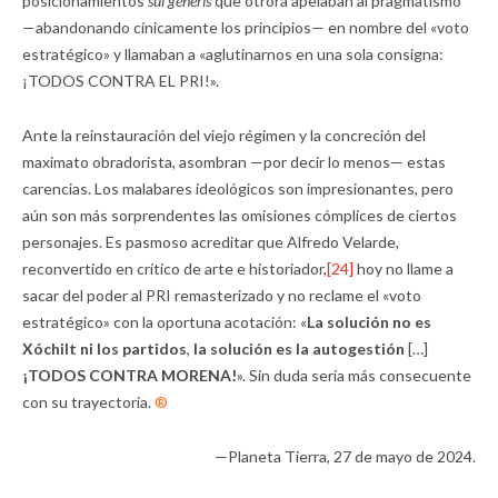
posicionamientos
sui generis
que otrora apelaban al pragmatismo
—abandonando cínicamente los principios— en nombre del «voto
estratégico» y llamaban a «aglutinarnos en una sola consigna:
¡TODOS CONTRA EL PRI!».
Ante la reinstauración del viejo régimen y la concreción del
maximato obradorista, asombran —por decir lo menos— estas
carencias. Los malabares ideológicos son impresionantes, pero
aún son más sorprendentes las omisiones cómplices de ciertos
personajes. Es pasmoso acreditar que Alfredo Velarde,
reconvertido en crítico de arte e historiador,
[24]
hoy no llame a
sacar del poder al PRI remasterizado y no reclame el «voto
estratégico» con la oportuna acotación: «
La solución no es
Xóchilt ni los partidos
,
la solución es la autogestión
[…]
¡TODOS CONTRA MORENA!
». Sin duda sería más consecuente
con su trayectoria.
®
—Planeta Tierra, 27 de mayo de 2024.