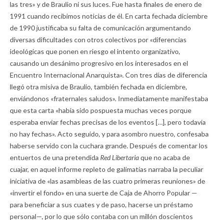
las tres» y de Braulio ni sus luces. Fue hasta finales de enero de
1991 cuando recibimos noticias de él. En carta fechada diciembre
de 1990 justificaba su falta de comunicación argumentando
diversas dificultades con otros colectivos por «diferencias
ideológicas que ponen en riesgo el intento organizativo,
causando un desánimo progresivo en los interesados en el
Encuentro Internacional Anarquista». Con tres días de diferencia
llegó otra misiva de Braulio, también fechada en diciembre,
enviándonos «fraternales saludos». Inmediatamente manifestaba
que esta carta «había sido pospuesta muchas veces porque
esperaba enviar fechas precisas de los eventos […], pero todavía
no hay fechas». Acto seguido, y para asombro nuestro, confesaba
haberse servido con la cuchara grande. Después de comentar los
entuertos de una pretendida
Red Libertaria
que no acaba de
cuajar, en aquel informe repleto de galimatías narraba la peculiar
iniciativa de «las asambleas de las cuatro primeras reuniones» de
«invertir el fondo» en una suerte de Caja de Ahorro Popular —
para beneficiar a sus cuates y de paso, hacerse un préstamo
personal—, por lo que sólo contaba con un millón doscientos