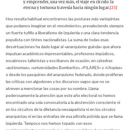
y emprender, una vez más, el viaje en círculo: la
eterna y tortuosa travesía hacia ningún lugar.
[23]
Hoy resulta habitual encontrarnos las posturas más variopintas
que podamos imaginar en el «movimiento», prevaleciendo siempre
un fuerte tufillo a liberalismo de izquierda y una clara tendencia
populista con tintes nacionalistas. La suma de todas esas
desvirtuaciones ha dado lugar al «anarquismo guinda» que ahora
impulsan académicos impresentables, profesores impúdicos,
escabrosos talleristas y escribanos de ocasión, en cátedras
«autónomas», «universidades Bomberito», «PILARES» y «Utopías»
o desde los pasquines del anarquismo federado, donde proliferan
las críticas con algodones y los discursos vagos que no se
atreven a mencionar las cosas por su nombre. Llama
poderosamente la atención que este año electoral no hemos
encontrado una sola convocatoria a la abstención consciente ni
en los circuitos de la diletancia neozapatista ni en los círculos
anarquistas ni en las entrañas de esa piltrafa pútrida que se llama
izquierda. Tampoco nos hemos topado con esos