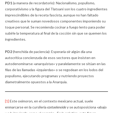
PD1
(a manera de recordatorio): Nacionalismo, populismo,
corporativismo y la figura del Tlatoani son los cuatro ingredientes
imprescindibles de la receta fascista, aunque no han faltado
creativos que le suman novedosos componentes imponiendo su
toque personal. Se recomienda cocinar a fuego lento para poder
subirle la temperatura al final de la cocción sin que se quemen los
ingredientes.
PD2
(henchida de paciencia): Esperaría oír algún día una
autocrítica concienzuda de esos sectores que insisten en
autodenominarse «anarquistas» y paralelamente se sitúan en las
filas de las llamadas «izquierdas» o se regodean en los lodos del
populismo, ejecutando programas y nutriendo proyectos
diametralmente opuestos a la Anarquía.
[1]
Este oxímoron, en el contexto mexicano actual, suele
enmarcarse en la cursilería
ezetaelenoide
y se autoposiciona «abajo