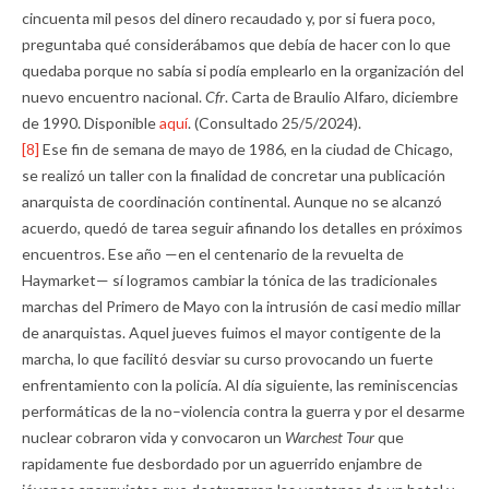
cincuenta mil pesos del dinero recaudado y, por si fuera poco,
preguntaba qué considerábamos que debía de hacer con lo que
quedaba porque no sabía si podía emplearlo en la organización del
nuevo encuentro nacional.
Cfr
. Carta de Braulio Alfaro, diciembre
de 1990. Disponible
aquí
. (Consultado 25/5/2024).
[8]
Ese fin de semana de mayo de 1986, en la ciudad de Chicago,
se realizó un taller con la finalidad de concretar una publicación
anarquista de coordinación continental. Aunque no se alcanzó
acuerdo, quedó de tarea seguir afinando los detalles en próximos
encuentros. Ese año —en el centenario de la revuelta de
Haymarket— sí logramos cambiar la tónica de las tradicionales
marchas del Primero de Mayo con la intrusión de casi medio millar
de anarquistas. Aquel jueves fuimos el mayor contigente de la
marcha, lo que facilitó desviar su curso provocando un fuerte
enfrentamiento con la policía. Al día siguiente, las reminiscencias
performáticas de la no–violencia contra la guerra y por el desarme
nuclear cobraron vida y convocaron un
Warchest Tour
que
rapidamente fue desbordado por un aguerrido enjambre de