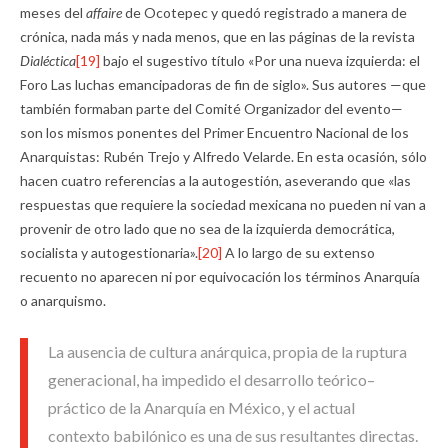
meses del
affaire
de Ocotepec y quedó registrado a manera de
crónica, nada más y nada menos, que en las páginas de la revista
Dialéctica
[19]
bajo el sugestivo título «Por una nueva izquierda: el
Foro Las luchas emancipadoras de fin de siglo». Sus autores —que
también formaban parte del Comité Organizador del evento—
son los mismos ponentes del Primer Encuentro Nacional de los
Anarquistas: Rubén Trejo y Alfredo Velarde. En esta ocasión, sólo
hacen cuatro referencias a la autogestión, aseverando que «las
respuestas que requiere la sociedad mexicana no pueden ni van a
provenir de otro lado que no sea de la izquierda democrática,
socialista y autogestionaria».
[20]
A lo largo de su extenso
recuento no aparecen ni por equivocación los términos Anarquía
o anarquismo.
La ausencia de cultura anárquica, propia de la ruptura
generacional, ha impedido el desarrollo teórico–
práctico de la Anarquía en México, y el actual
contexto babilónico es una de sus resultantes directas.