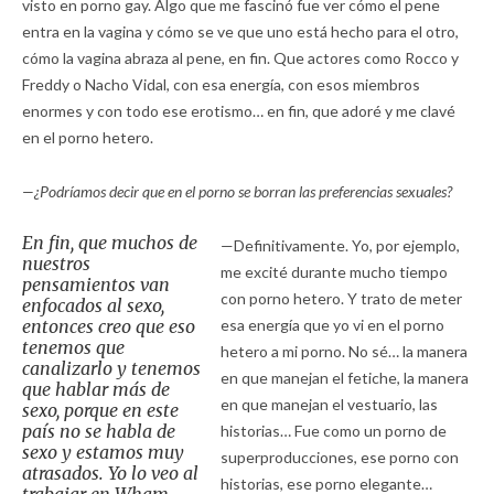
visto en porno gay. Algo que me fascinó fue ver cómo el pene
entra en la vagina y cómo se ve que uno está hecho para el otro,
cómo la vagina abraza al pene, en fin. Que actores como Rocco y
Freddy o Nacho Vidal, con esa energía, con esos miembros
enormes y con todo ese erotismo… en fin, que adoré y me clavé
en el porno hetero.
—¿Podríamos decir que en el porno se borran las preferencias sexuales?
En fin, que muchos de
—Definitivamente. Yo, por ejemplo,
nuestros
me excité durante mucho tiempo
pensamientos van
con porno hetero. Y trato de meter
enfocados al sexo,
entonces creo que eso
esa energía que yo vi en el porno
tenemos que
hetero a mi porno. No sé… la manera
canalizarlo y tenemos
en que manejan el fetiche, la manera
que hablar más de
en que manejan el vestuario, las
sexo, porque en este
país no se habla de
historias… Fue como un porno de
sexo y estamos muy
superproducciones, ese porno con
atrasados. Yo lo veo al
historias, ese porno elegante…
trabajar en Wham,