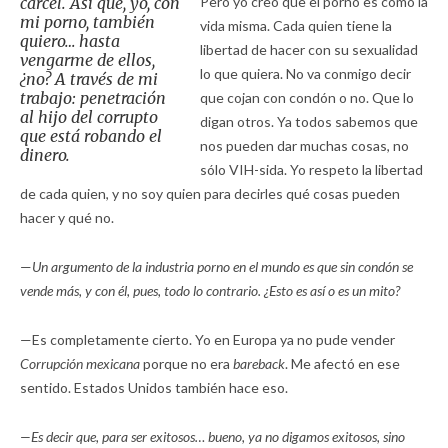
cárcel. Así que, yo, con
Pero yo creo que el porno es como la
mi porno, también
vida misma. Cada quien tiene la
quiero… hasta
libertad de hacer con su sexualidad
vengarme de ellos,
lo que quiera. No va conmigo decir
¿no? A través de mi
trabajo: penetración
que cojan con condón o no. Que lo
al hijo del corrupto
digan otros. Ya todos sabemos que
que está robando el
nos pueden dar muchas cosas, no
dinero.
sólo VIH-sida. Yo respeto la libertad
de cada quien, y no soy quien para decirles qué cosas pueden
hacer y qué no.
—
Un argumento de la industria porno en el mundo es que sin condón se
vende más, y con él, pues, todo lo contrario. ¿Esto es así o es un mito?
—Es completamente cierto. Yo en Europa ya no pude vender
Corrupción mexicana
porque no era
bareback
. Me afectó en ese
sentido. Estados Unidos también hace eso.
—Es decir que, para ser exitosos… bueno, ya no digamos exitosos, sino