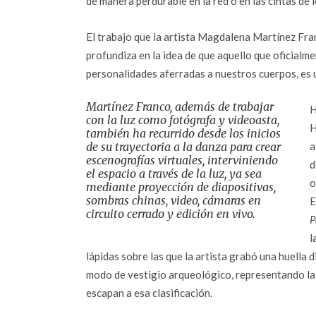
de manera perdurable en la red o en las cintas de l
El trabajo que la artista Magdalena Martínez Fr
profundiza en la idea de que aquello que oficialme
personalidades aferradas a nuestros cuerpos, es 
Martínez Franco, además de trabajar
H
con la luz como fotógrafa y videoasta,
H
también ha recurrido desde los inicios
de su trayectoria a la danza para crear
a
escenografías virtuales, interviniendo
d
el espacio a través de la luz, ya sea
o
mediante proyección de diapositivas,
sombras chinas, video, cámaras en
E
circuito cerrado y edición en vivo.
P
l
lápidas sobre las que la artista grabó una huella 
modo de vestigio arqueológico, representando la 
escapan a esa clasificación.