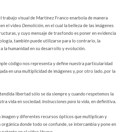
, el trabajo visual de Martínez Franco enarbola de manera
 en el video
Demolición,
en el cual la belleza de las imágenes
structuras, y cuyo mensaje de trasfondo es poner en evidencia
ología, también puede utilizarse para lo contrario, la
a la humanidad en su desarrollo y evolución.
mple código nos representa y define nuestra particularidad
jada en una multiplicidad de imágenes y, por otro lado, por la
etendida libertad sólo se da siempre y cuando respetemos la
stra vida en sociedad.
Instrucciones para la vida,
en definitiva.
a imagen y diferentes recursos ópticos que multiplican y
n orgánica donde todo se confunde, se intercambia y pone en
 patente en el video
Voyeur
.