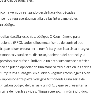
os archivos policiales.
anco ha venido realizando desde hace dos décadas
nte nos representa, más allá de las intercambiables
un código.
uellas dactilares, chips, códigos QR, un número para
acienda (RFC), todos ellos mecanismos de control que
trapan al ser en una serie numérica y que la artista integra
e manera visual en su discurso, haciendo del control y la
presión que sufre el individuo un acto sumamente estético.
sto se puede apreciar de una manera muy clara en las series
alimpsestos
e
Intaglio,
en el video
Registros tecnológicos
o en
a impresionante pieza
Vestigios humanoides,
una serie de
digital, un código de barras y un RFC, y que se presentan a
ruina de nuestras vidas. Ningún cuerpo, ningún individuo,