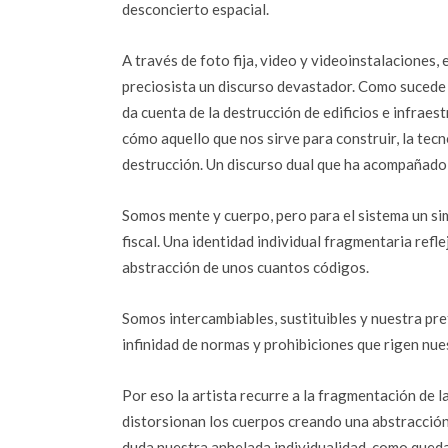
desconcierto espacial.
A través de foto fija, video y videoinstalaciones
preciosista un discurso devastador. Como sucede
da cuenta de la destrucción de edificios e infrae
cómo aquello que nos sirve para construir, la tecn
destrucción. Un discurso dual que ha acompañado 
Somos mente y cuerpo, pero para el sistema un si
fiscal. Una identidad individual fragmentaria refle
abstracción de unos cuantos códigos.
Somos intercambiables, sustituibles y nuestra pr
infinidad de normas y prohibiciones que rigen nue
Por eso la artista recurre a la fragmentación de l
distorsionan los cuerpos creando una abstracció
duda nuestra anhelada individualidad, como queda