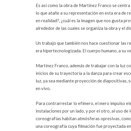
Es así como la obra de Martínez Franco se centra en
lo que atañe a su representación en esta era de 
en realidad?, ¿cuál es la imagen que nos gusta pr
alrededor de las cuales se organiza la obra y el dis
Un trabajo que también nos hace cuestionar las rel
era hipertecnologizada. El cuerpo humano, a su ve
Martínez Franco, además de trabajar con la luz c
inicios de su trayectoria a la danza para crear esc
luz, ya sea mediante proyección de diapositivas, 
en vivo.
Para contrarrestar lo efímero, el mero impulso e
instalaciones por un lado, y por el otro, al uso de
coreografías habitan atmósferas opresivas, como
una coreografía cuya filmación fue proyectada en