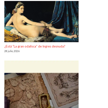
¿Está “La gran odalisca” de Ingres desnuda?
28 julio, 2026