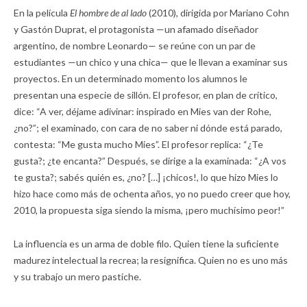
En la película
El hombre de al lado
(2010), dirigida por Mariano Cohn
y Gastón Duprat, el protagonista —un afamado diseñador
argentino, de nombre Leonardo— se reúne con un par de
estudiantes —un chico y una chica— que le llevan a examinar sus
proyectos. En un determinado momento los alumnos le
presentan una especie de sillón. El profesor, en plan de crítico,
dice: “A ver, déjame adivinar: inspirado en Mies van der Rohe,
¿no?”; el examinado, con cara de no saber ni dónde está parado,
contesta: “Me gusta mucho Mies”. El profesor replica: “¿Te
gusta?; ¿te encanta?” Después, se dirige a la examinada: “¿A vos
te gusta?; sabés quién es, ¿no? […] ¡chicos!, lo que hizo Mies lo
hizo hace como más de ochenta años, yo no puedo creer que hoy,
2010, la propuesta siga siendo la misma, ¡pero muchísimo peor!”
La influencia es un arma de doble filo. Quien tiene la suficiente
madurez intelectual la recrea; la resignifica. Quien no es uno más
y su trabajo un mero pastiche.