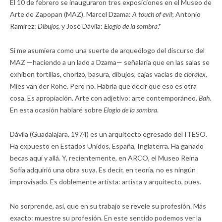
El 10 de febrero se inauguraron tres exposiciones en el Museo de
Arte de Zapopan (MAZ). Marcel Dzama:
A touch of evil
; Antonio
Ramírez:
Dibujos,
y José Dávila:
Elogio de la sombra
.*
Si me asumiera como una suerte de arqueólogo del discurso del
MAZ —haciendo a un lado a Dzama— señalaría que en las salas se
exhiben tortillas, chorizo, basura, dibujos, cajas vacías de
cloralex,
Mies van der Rohe. Pero no. Habría que decir que eso es otra
cosa. Es apropiación. Arte con adjetivo: arte contemporáneo.
Bah
.
En esta ocasión hablaré sobre
Elogio de la sombra
.
Dávila (Guadalajara, 1974) es un arquitecto egresado del ITESO.
Ha expuesto en Estados Unidos, España, Inglaterra. Ha ganado
becas aquí y allá. Y, recientemente, en ARCO, el Museo Reina
Sofía adquirió una obra suya. Es decir, en teoría, no es ningún
improvisado. Es doblemente artista: artista y arquitecto, pues.
No sorprende, así, que en su trabajo se revele su profesión. Más
exacto: muestre su profesión. En este sentido podemos ver la