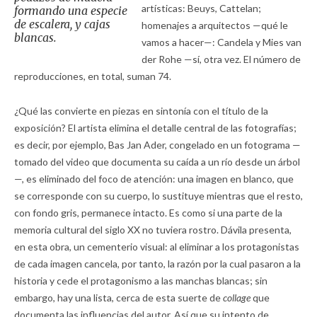
artísticas: Beuys, Cattelan;
formando una especie
de escalera, y cajas
homenajes a arquitectos —qué le
blancas.
vamos a hacer—: Candela y Mies van
der Rohe —sí, otra vez. El número de
reproducciones, en total, suman 74.
¿Qué las convierte en piezas en sintonía con el título de la
exposición? El artista elimina el detalle central de las fotografías;
es decir, por ejemplo, Bas Jan Ader, congelado en un fotograma —
tomado del video que documenta su caída a un río desde un árbol
—, es eliminado del foco de atención: una imagen en blanco, que
se corresponde con su cuerpo, lo sustituye mientras que el resto,
con fondo gris, permanece intacto. Es como si una parte de la
memoria cultural del siglo XX no tuviera rostro. Dávila presenta,
en esta obra, un cementerio visual: al eliminar a los protagonistas
de cada imagen cancela, por tanto, la razón por la cual pasaron a la
historia y cede el protagonismo a las manchas blancas; sin
embargo, hay una lista, cerca de esta suerte de
collage
que
documenta las influencias del autor. Así que su intento de