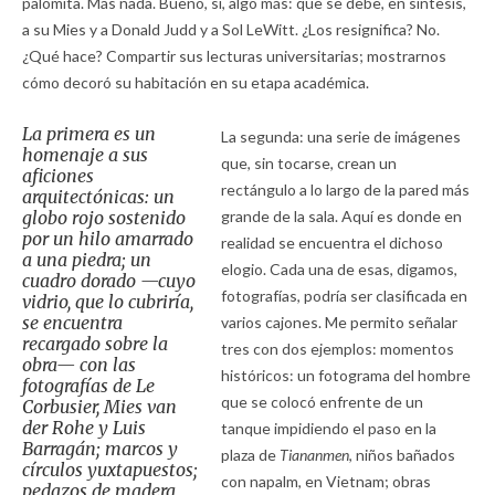
palomita. Más nada. Bueno, sí, algo más: que se debe, en síntesis,
a su Mies y a Donald Judd y a Sol LeWitt. ¿Los resignifica? No.
¿Qué hace? Compartir sus lecturas universitarias; mostrarnos
cómo decoró su habitación en su etapa académica.
La primera es un
La segunda: una serie de imágenes
homenaje a sus
que, sin tocarse, crean un
aficiones
rectángulo a lo largo de la pared más
arquitectónicas: un
globo rojo sostenido
grande de la sala. Aquí es donde en
por un hilo amarrado
realidad se encuentra el dichoso
a una piedra; un
elogio. Cada una de esas, digamos,
cuadro dorado —cuyo
fotografías, podría ser clasificada en
vidrio, que lo cubriría,
se encuentra
varios cajones. Me permito señalar
recargado sobre la
tres con dos ejemplos: momentos
obra— con las
históricos: un fotograma del hombre
fotografías de Le
que se colocó enfrente de un
Corbusier, Mies van
der Rohe y Luis
tanque impidiendo el paso en la
Barragán; marcos y
plaza de
Tiananmen
, niños bañados
círculos yuxtapuestos;
con napalm, en Vietnam; obras
pedazos de madera