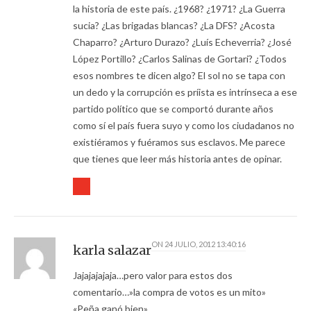
la historia de este país. ¿1968? ¿1971? ¿La Guerra
sucia? ¿Las brigadas blancas? ¿La DFS? ¿Acosta
Chaparro? ¿Arturo Durazo? ¿Luís Echeverria? ¿José
López Portillo? ¿Carlos Salinas de Gortari? ¿Todos
esos nombres te dicen algo? El sol no se tapa con
un dedo y la corrupción es príista es intrínseca a ese
partido político que se comportó durante años
como sí el país fuera suyo y como los ciudadanos no
existiéramos y fuéramos sus esclavos. Me parece
que tienes que leer más historia antes de opinar.
ON
24 JULIO, 2012 13:40:16
karla salazar
Jajajajajaja…pero valor para estos dos
comentario…»la compra de votos es un mito»
«Peña ganó bien»