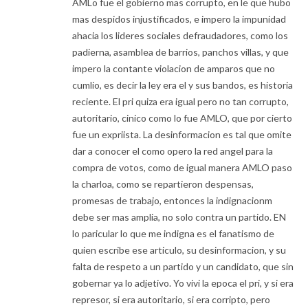
AMLo fue el gobierno mas corrupto, en le que hubo
mas despidos injustificados, e impero la impunidad
ahacia los lideres sociales defraudadores, como los
padierna, asamblea de barrios, panchos villas, y que
impero la contante violacion de amparos que no
cumlio, es decir la ley era el y sus bandos, es historia
reciente. El pri quiza era igual pero no tan corrupto,
autoritario, cinico como lo fue AMLO, que por cierto
fue un expriista. La desinformacion es tal que omite
dar a conocer el como opero la red angel para la
compra de votos, como de igual manera AMLO paso
la charloa, como se repartieron despensas,
promesas de trabajo, entonces la indignacionm
debe ser mas amplia, no solo contra un partido. EN
lo paricular lo que me indigna es el fanatismo de
quien escribe ese articulo, su desinformacion, y su
falta de respeto a un partido y un candidato, que sin
gobernar ya lo adjetivo. Yo vivi la epoca el pri, y si era
represor, si era autoritario, si era corripto, pero