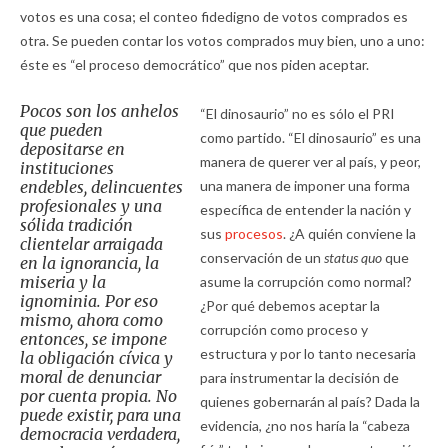
votos es una cosa; el conteo fidedigno de votos comprados es
otra. Se pueden contar los votos comprados muy bien, uno a uno:
éste es “el proceso democrático” que nos piden aceptar.
Pocos son los anhelos
“El dinosaurio” no es sólo el PRI
que pueden
como partido. “El dinosaurio” es una
depositarse en
manera de querer ver al país, y peor,
instituciones
endebles, delincuentes
una manera de imponer una forma
profesionales y una
específica de entender la nación y
sólida tradición
sus
procesos
. ¿A quién conviene la
clientelar arraigada
conservación de un
status quo
que
en la ignorancia, la
miseria y la
asume la corrupción como normal?
ignominia. Por eso
¿Por qué debemos aceptar la
mismo, ahora como
corrupción como proceso y
entonces, se impone
estructura y por lo tanto necesaria
la obligación cívica y
moral de denunciar
para instrumentar la decisión de
por cuenta propia. No
quienes gobernarán al país? Dada la
puede existir, para una
evidencia, ¿no nos haría la “cabeza
democracia verdadera,