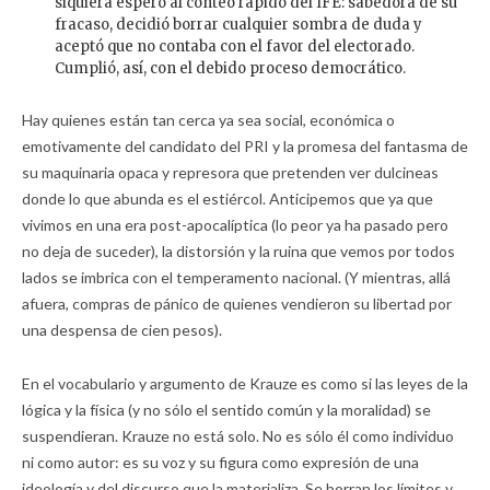
siquiera esperó al conteo rápido del IFE: sabedora de su
fracaso, decidió borrar cualquier sombra de duda y
aceptó que no contaba con el favor del electorado.
Cumplió, así, con el debido proceso democrático.
Hay quienes están tan cerca ya sea social, económica o
emotivamente del candidato del PRI y la promesa del fantasma de
su maquinaria opaca y represora que pretenden ver dulcineas
donde lo que abunda es el estiércol. Anticipemos que ya que
vivimos en una era post-apocalíptica (lo peor ya ha pasado pero
no deja de suceder), la distorsión y la ruina que vemos por todos
lados se imbrica con el temperamento nacional. (Y mientras, allá
afuera, compras de pánico de quienes vendieron su libertad por
una despensa de cien pesos).
En el vocabulario y argumento de Krauze es como si las leyes de la
lógica y la física (y no sólo el sentido común y la moralidad) se
suspendieran. Krauze no está solo. No es sólo él como individuo
ni como autor: es su voz y su figura como expresión de una
ideología y del discurso que la materializa. Se borran los límites y