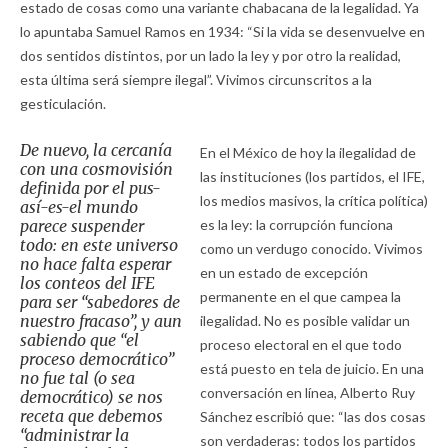
estado de cosas como una variante chabacana de la legalidad. Ya
lo apuntaba Samuel Ramos en 1934: “Si la vida se desenvuelve en
dos sentidos distintos, por un lado la ley y por otro la realidad,
esta última será siempre ilegal”. Vivimos circunscritos a la
gesticulación.
De nuevo, la cercanía
En el México de hoy la ilegalidad de
con una cosmovisión
las instituciones (los partidos, el IFE,
definida por el
pus-
los medios masivos, la crítica política)
así-es-el mundo
parece suspender
es la ley: la corrupción funciona
todo: en este universo
como un verdugo conocido. Vivimos
no hace falta esperar
en un estado de excepción
los conteos del IFE
permanente en el que campea la
para ser “sabedores de
nuestro fracaso”, y aun
ilegalidad. No es posible validar un
sabiendo que “el
proceso electoral en el que todo
proceso democrático”
está puesto en tela de juicio. En una
no fue tal (o sea
conversación en línea, Alberto Ruy
democrático)
se nos
receta que debemos
Sánchez escribió que: “las dos cosas
“administrar la
son verdaderas: todos los partidos