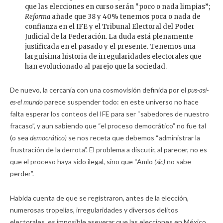
que las elecciones en curso serán “poco o nada limpias”;
Reforma
añade que 38 y 40% tenemos poca o nada de
confianza en el IFE y el Tribunal Electoral del Poder
Judicial de la Federación. La duda está plenamente
justificada en el pasado y el presente. Tenemos una
larguísima historia de irregularidades electorales que
han evolucionado al parejo que la sociedad.
De nuevo, la cercanía con una cosmovisión definida por el
pus-así-
es-el mundo
parece suspender todo: en este universo no hace
falta esperar los conteos del IFE para ser “sabedores de nuestro
fracaso”, y aun sabiendo que “el proceso democrático” no fue tal
(o sea
democrático)
se nos receta que debemos “administrar la
frustración de la derrota”. El problema a discutir, al parecer, no es
que el proceso haya sido ilegal, sino que “Amlo
(sic)
no sabe
perder”.
Habida cuenta de que se registraron, antes de la elección,
numerosas tropelías, irregularidades y diversos delitos
electorales, es imposible aseverar que las elecciones en México