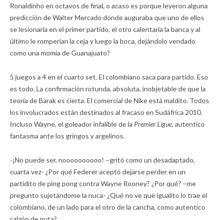
Ronaldinho en octavos de final, o acaso es porque leyeron alguna
predicción de Walter Mercado donde auguraba que uno de ellos
se lesionaría en el primer partido, el otro calentaría la banca y al
último le romperían la ceja y luego la boca, dejándolo vendado
como una momia de Guanajuato?
5 juegos a 4 en el cuarto set. El colombiano saca para partido. Eso
es todo. La confirmación rotunda, absoluta, inobjetable de que la
teoría de Barak es cierta. El comercial de Nike está maldito. Todos
los involucrados están destinados al fracaso en Sudáfrica 2010.
Incluso Wayne, el goleador infalible de la
Premier Ligue
, autentico
fantasma ante los gringos y argelinos.
-¡No puede ser, noooooooooo! –gritó como un desadaptado,
cuarta vez- ¿Por qué Federer aceptó dejarse perder en un
partidito de ping pong contra Wayne Rooney? ¿Por qué? –me
pregunto sujetándome la nuca- ¿Qué no ve que igualito lo trae el
colombiano, de un lado para el otro de la cancha, como autentico
calzón de puta?