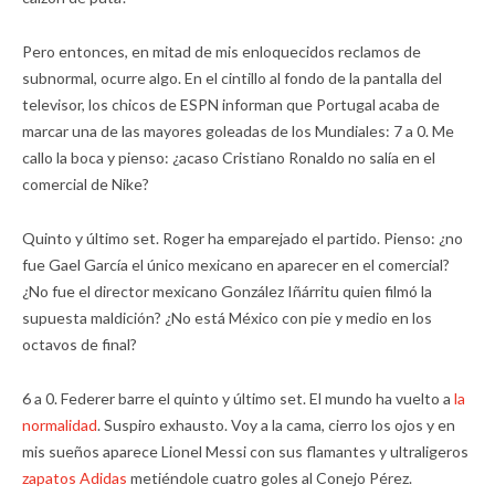
Pero entonces, en mitad de mis enloquecidos reclamos de
subnormal, ocurre algo. En el cintillo al fondo de la pantalla del
televisor, los chicos de ESPN informan que Portugal acaba de
marcar una de las mayores goleadas de los Mundiales: 7 a 0. Me
callo la boca y pienso: ¿acaso Cristiano Ronaldo no salía en el
comercial de Nike?
Quinto y último set. Roger ha emparejado el partido. Pienso: ¿no
fue Gael García el único mexicano en aparecer en el comercial?
¿No fue el director mexicano González Iñárritu quien filmó la
supuesta maldición? ¿No está México con pie y medio en los
octavos de final?
6 a 0. Federer barre el quinto y último set. El mundo ha vuelto a
la
normalidad
. Suspiro exhausto. Voy a la cama, cierro los ojos y en
mis sueños aparece Lionel Messi con sus flamantes y ultraligeros
zapatos Adidas
metiéndole cuatro goles al Conejo Pérez.