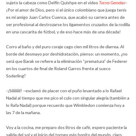
sujeto la cabeza como Delfín Quishpe en el video
Torres Gemelas
–
¡Por el amor de Dios, pero si el único colombiano que juega tenis
es mi amigo Juan Carlos Cuenca, que acabó su carrera antes de
ser profesional al destrozarse los ligamentos cruzados de la rodilla
en una cascarita de fútbol, y de eso hace más de una década!
Corro al baño y del puro coraje cago cien mil litros de diarrea. Al
borde del desmayo por deshidratación, pienso: un momento, ¿no
será que Barak se refiere a la eliminación “prematura” de Federer
en los cuartos de final de Roland Garros frente al sueco
Soderling?
-¡Síííííííííí! –exclamó de placer con el puño levantado a lo Rafael
Nadal al tiempo que me pico el culo con singular alegría (también a
lo Rafa Nadal) porque recuerdo que Wimbledon comienza hoy a
las 7 de la mañana.
Voy a la cocina, me preparo dos litros de café, espero paciente la
salida del sol y el inicio del torneo más bonito del mundo, claro,