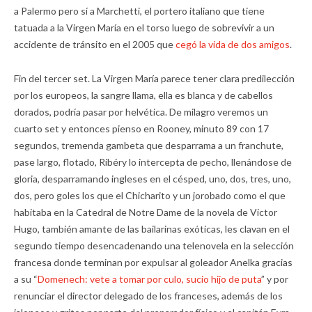
a Palermo pero sí a Marchetti, el portero italiano que tiene
tatuada a la Virgen María en el torso luego de sobrevivir a un
accidente de tránsito en el 2005 que
cegó la vida de dos amigos
.
Fin del tercer set. La Virgen María parece tener clara predilección
por los europeos, la sangre llama, ella es blanca y de cabellos
dorados, podría pasar por helvética. De milagro veremos un
cuarto set y entonces pienso en Rooney, minuto 89 con 17
segundos, tremenda gambeta que desparrama a un franchute,
pase largo, flotado, Ribéry lo intercepta de pecho, llenándose de
gloria, desparramando ingleses en el césped, uno, dos, tres, uno,
dos, pero goles los que el Chicharito y un jorobado como el que
habitaba en la Catedral de Notre Dame de la novela de Victor
Hugo, también amante de las bailarinas exóticas, les clavan en el
segundo tiempo desencadenando una telenovela en la selección
francesa donde terminan por expulsar al goleador Anelka gracias
a su “
Domenech: vete a tomar por culo, sucio hijo de puta
” y por
renunciar el director delegado de los franceses, además de los