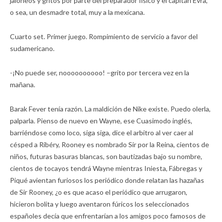
jaloneos y gritos por parte del preparador físico y el capitán Evra,
o sea, un desmadre total, muy a la mexicana.
Cuarto set. Primer juego. Rompimiento de servicio a favor del
sudamericano.
-¡No puede ser, noooooooooo! –grito por tercera vez en la
mañana.
Barak Fever tenía razón. La maldición de Nike existe. Puedo olerla,
palparla. Pienso de nuevo en Wayne, ese Cuasimodo inglés,
barriéndose como loco, siga siga, dice el arbitro al ver caer al
césped a Ribéry, Rooney es nombrado Sir por la Reina, cientos de
niños, futuras basuras blancas, son bautizadas bajo su nombre,
cientos de tocayos tendrá Wayne mientras Iniesta, Fábregas y
Piqué avientan furiosos los periódico donde relatan las hazañas
de Sir Rooney, ¿o es que acaso el periódico que arrugaron,
hicieron bolita y luego aventaron fúricos los seleccionados
españoles decía que enfrentarían a los amigos poco famosos de