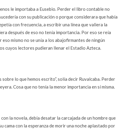
menos le importaba a Eusebio. Perder el libro contable no
ucedería con su publicación o porque considerara que había
petía con frecuencia, a escribir una línea que valiera la
iera después de eso no tenía importancia. Por eso se reía
 eso mismo no se unía a los abajofirmantes de ningún
s cuyos lectores pudieran llenar el Estadio Azteca.
 sobre lo que hemos escrito”, solía decir Ruvalcaba. Perder
 leyera. Cosa que no tenía la menor importancia en sí misma.
io con la novela, debía desatar la carcajada de un hombre que
 su cama con la esperanza de morir una noche aplastado por