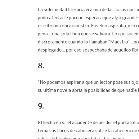
La solemnidad literaria era una de las cosas que 
pudo afectarle porque esperara que algo grande s
escrito una obra maestra. Eusebio aspiraba, y lo re
pena… una sola línea que se salvara. Lo que suced
discretamente cuando lo llamaban “Maestro”… por
desplegado… por eso sospechaba de aquellos libro
8.
“No podemos aspirar a que un lector pose sus ojos
su última novela abría la posibilidad de que nadie
9.
El hecho en sí, el accidente de perder el portafol
tenía sus libros de cabecera sobre la cabecera de
ellos. Un hombre que apostaba al accidente.