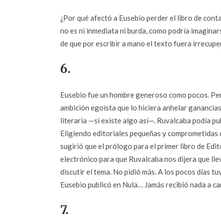
¿Por qué afectó a Eusebio perder el libro de cont
no es ni inmediata ni burda, como podría imaginar
de que por escribir a mano el texto fuera irrecup
6.
Eusebio fue un hombre generoso como pocos. Per
ambición egoísta que lo hiciera anhelar ganancia
literaria —si existe algo así—. Ruvalcaba podía publ
Eligiendo editoriales pequeñas y comprometidas co
sugirió que el prólogo para el primer libro de Edi
electrónico para que Ruvalcaba nos dijera que lle
discutir el tema. No pidió más. A los pocos días t
Eusebio publicó en Nula… Jamás recibió nada a cam
7.