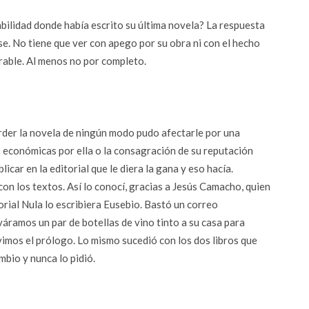
abilidad donde había escrito su última novela? La respuesta
se. No tiene que ver con apego por su obra ni con el hecho
erable. Al menos no por completo.
der la novela de ningún modo pudo afectarle por una
s económicas por ella o la consagración de su reputación
icar en la editorial que le diera la gana y eso hacía.
n los textos. Así lo conocí, gracias a Jesús Camacho, quien
torial Nula lo escribiera Eusebio. Bastó un correo
váramos un par de botellas de vino tinto a su casa para
uvimos el prólogo. Lo mismo sucedió con los dos libros que
bio y nunca lo pidió.