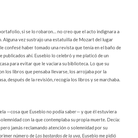
 portafolio, si se lo robaron… no creo que el acto indignara a
o. Alguna vez sustrajo una estatuilla de Mozart del lugar
n le confesé haber tomado una revista que tenía en el baño de
 publicados ahí. Eusebio lo celebró y me platicó de un
casa para evitar que le vaciara su biblioteca. Lo que su
n los libros que pensaba llevarse, los arrojaba por la
casa, después de la revisión, recogía los libros y se marchaba.
vela —cosa que Eusebio no podía saber— y que él estuviera
solemnidad con la que contemplaba su propia muerte. Decía:
a, pero jamás reclamando atención o solemnidad por su
l primer número de
Los bastardos de la uva,
Eusebio me pidió