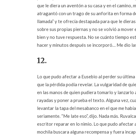
que le diera un aventón a su casa y en el camino, 
atragantó con un trago de su anforita en forma de
llamada” y te ofrecía destapada para que le diera
sobre sus propias piernas y no se volvió a mover 
bien y no tuve respuesta. No se cuánto tiempo es
hacer y minutos después se incorporó… Me dio las
12.
Lo que pudo afectar a Eusebio al perder su última
que la pérdida podía revelar. La vulgaridad de quie
en las manos de quien pudiera tomarlo y lanzarlo a
rayadas y poner a prueba el texto. Alguna vez, cua
levantar la tapa del mesabanco en el que me habí
seriamente. “Me late eso”, dijo. Nada más. Ruvalc
escritor reparar en lo nimio. Lo que pudo afectar
mochila buscara alguna recompensa y fuera incapaz 