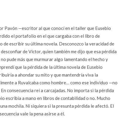
or Pavón —escritor al que conocí en el taller que Eusebio
dido el portafolio en el que cargaba con el libro de
 de escribir su última novela. Desconozco la veracidad de
desconfiar de Víctor, quien también me dijo que esa pérdida
 no pude más que murmurar algo lamentando el hecho y
prendí que la pérdida de la última novela de Eusebio
ibuiría a ahondar su mito y que mantendría viva la
abalmente a Ruvalcaba como hombre… como ese individuo —no
 En consecuencia reí a carcajadas. No importa si la pérdida
bio escribía a mano en libros de contabilidad o no. Mucho
na mochila. Ni siquiera si la presunta pérdida le afectó. El
ecuencia vale la pena asirse a él.