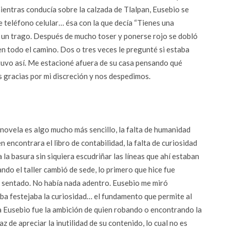
mientras conducía sobre la calzada de Tlalpan, Eusebio se
 teléfono celular… ésa con la que decía “Tienes una
s un trago. Después de mucho toser y ponerse rojo se dobló
en todo el camino. Dos o tres veces le pregunté si estaba
tuvo así. Me estacioné afuera de su casa pensando qué
 gracias por mi discreción y nos despedimos.
 novela es algo mucho más sencillo, la falta de humanidad
n encontrara el libro de contabilidad, la falta de curiosidad
 la basura sin siquiera escudriñar las líneas que ahí estaban
ndo el taller cambió de sede, lo primero que hice fue
a sentado. No había nada adentro. Eusebio me miró
aba festejaba la curiosidad… el fundamento que permite al
 a Eusebio fue la ambición de quien robando o encontrando la
de apreciar la inutilidad de su contenido, lo cual no es