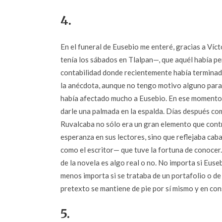
4.
En el funeral de Eusebio me enteré, gracias a Víct
tenía los sábados en Tlalpan—, que aquél había per
contabilidad donde recientemente había terminado
la anécdota, aunque no tengo motivo alguno para 
había afectado mucho a Eusebio. En ese momento
darle una palmada en la espalda. Días después com
Ruvalcaba no sólo era un gran elemento que contr
esperanza en sus lectores, sino que reflejaba c
como el escritor— que tuve la fortuna de conocer.
de la novela es algo real o no. No importa si Euse
menos importa si se trataba de un portafolio o de u
pretexto se mantiene de pie por sí mismo y en cons
5.