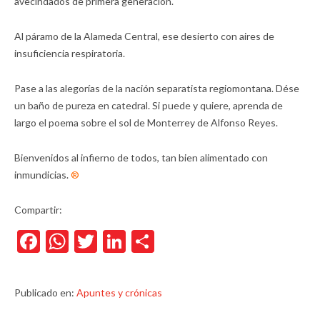
avecindados de primera generación.
Al páramo de la Alameda Central, ese desierto con aires de
insuficiencia respiratoria.
Pase a las alegorías de la nación separatista regiomontana. Dése
un baño de pureza en catedral. Si puede y quiere, aprenda de
largo el poema sobre el sol de Monterrey de Alfonso Reyes.
Bienvenidos al infierno de todos, tan bien alimentado con
inmundicias.
®
Compartir:
Facebook
WhatsApp
Twitter
LinkedIn
Compartir
Publicado en:
Apuntes y crónicas