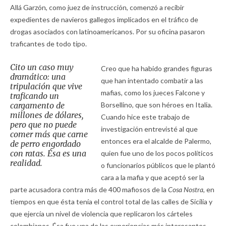
Allá Garzón, como juez de instrucción, comenzó a recibir
expedientes de navieros gallegos implicados en el tráfico de
drogas asociados con latinoamericanos. Por su oficina pasaron
traficantes de todo tipo.
Cito un caso muy
Creo que ha habido grandes figuras
dramático: una
que han intentado combatir a las
tripulación que vive
mafias, como los jueces Falcone y
traficando un
cargamento de
Borsellino, que son héroes en Italia.
millones de dólares,
Cuando hice este trabajo de
pero que no puede
investigación entrevisté al que
comer más que carne
entonces era el alcalde de Palermo,
de perro engordado
con ratas. Ésa es una
quien fue uno de los pocos políticos
realidad.
o funcionarios públicos que le plantó
cara a la mafia y que aceptó ser la
parte acusadora contra más de 400 mafiosos de la
Cosa Nostra,
en
tiempos en que ésta tenía el control total de las calles de Sicilia y
que ejercía un nivel de violencia que replicaron los cárteles
colombianos. Ésa fue una de las experiencias más interesantes