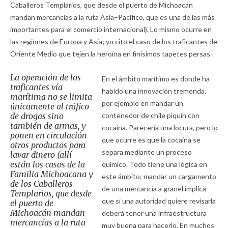
Caballeros Templarios, que desde el puerto de Michoacán
mandan mercancías a la ruta Asia–Pacífico, que es una de las más
importantes para el comercio internacional). Lo mismo ocurre en
las regiones de Europa y Asia; yo cito el caso de los traficantes de
Oriente Medio que tejen la heroína en finísimos tapetes persas.
La operación de los
En el ámbito marítimo es donde ha
traficantes vía
habido una innovación tremenda,
marítima no se limita
por ejemplo en mandar un
únicamente al tráfico
de drogas sino
contenedor de chile piquín con
también de armas, y
cocaína. Parecería una locura, pero lo
ponen en circulación
que ocurre es que la cocaína se
otros productos para
separa mediante un proceso
lavar dinero (allí
están los casos de la
químico. Todo tiene una lógica en
Familia Michoacana y
este ámbito: mandar un cargamento
de los Caballeros
de una mercancía a granel implica
Templarios, que desde
que si una autoridad quiere revisarla
el puerto de
Michoacán mandan
deberá tener una infraestructura
mercancías a la ruta
muy buena para hacerlo. En muchos