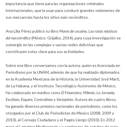
importancia que tiene para las organizaciones criminales
internacionales, que la usan para conducir grandes volúmenes de
sus mercancías hasta los sitios más recónditos.
Ana Lilia Pérez publicó su libro
Mares de cocaína. Las rutas náuticas
del narcotráfico
(México: Grijalbo, 2014), para cuya investigación se
sumergió en las complejas y vastas redes delictivas que
constituyen rutas clave para sus actividades.
Sobre ese libro conversamos con la autora, quien es licenciada en
Periodismo por la UNAM, además de que ha realizado diplomados
en la Academia Mexicana de la Historia, la Universidad José Martí,
de La Habana, y el Instituto Tecnológico Autónomo de México.
Ha colaborado en medios como
El Financiero, Milenio, La Jornada,
Excélsior, Esquire, Contralínea
y
Variopinto
. Autora de cuatro libros,
ha ganado diversos premios nacionales de periodismo, como los
otorgados por el Club de Periodistas de México (2008, 2009 y
2010), el Consejo Ciudadano y el Pagés Llergo (2010). En 2012
ganó el Leipziger Medienpreis y a comienzos de octubre de este