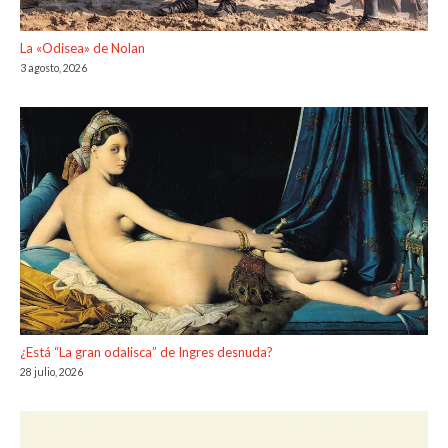
La «Odisea» de Nolan
3 agosto, 2026
¿Está “La gran odalisca” de Ingres desnuda?
28 julio, 2026