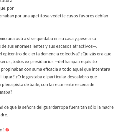
tatura,
que, por
omaban por una apetitosa vedette cuyos favores debían
mo una ostra si se quedaba en su casa y, pese a su
s de sus enormes lentes y sus escasos atractivos—,
el epicentro de cierta demencia colectiva? ¿Quizás era que
seros, todos ex presidiarios —del hampa, requisito
 propinaban con suma eficacia a todo aquel que intentara
l lugar? ¿O le gustaba el particular descalabro que
n plena pista de baile, con la recurrente escena de
armaba?
d de que la señora del guardarropa fuera tan sólo la madre
adre.
mí.
®