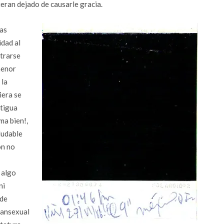
eran dejado de causarle gracia.
sas
idad al
trarse
menor
 la
iera se
ntigua
ma bien!,
ludable
ón no
o algo
ni
 de
transexual