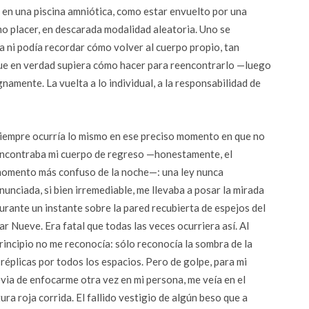
 en una piscina amniótica, como estar envuelto por una
o placer, en descarada modalidad aleatoria. Uno se
 ni podía recordar cómo volver al cuerpo propio, tan
que en verdad supiera cómo hacer para reencontrarlo —luego
mente. La vuelta a lo individual, a la responsabilidad de
iempre ocurría lo mismo en ese preciso momento en que no
ncontraba mi cuerpo de regreso —honestamente, el
omento más confuso de la noche—: una ley nunca
nunciada, si bien irremediable, me llevaba a posar la mirada
urante un instante sobre la pared recubierta de espejos del
ar Nueve. Era fatal que todas las veces ocurriera así. Al
rincipio no me reconocía: sólo reconocía la sombra de la
réplicas por todos los espacios. Pero de golpe, para mi
via de enfocarme otra vez en mi persona, me veía en el
ura roja corrida. El fallido vestigio de algún beso que a