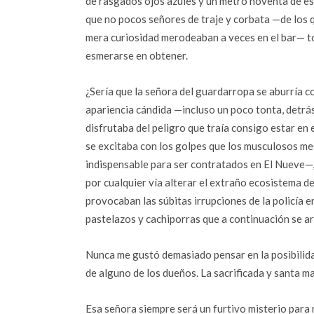
de rasgados ojos azules y un metro noventa de es
que no pocos señores de traje y corbata —de los 
mera curiosidad merodeaban a veces en el bar— t
esmerarse en obtener.
¿Sería que la señora del guardarropa se aburría co
apariencia cándida —incluso un poco tonta, detrá
disfrutaba del peligro que traía consigo estar en 
se excitaba con los golpes que los musculosos me
indispensable para ser contratados en El Nueve—,
por cualquier vía alterar el extraño ecosistema de
provocaban las súbitas irrupciones de la policía e
pastelazos y cachiporras que a continuación se 
Nunca me gustó demasiado pensar en la posibilida
de alguno de los dueños. La sacrificada y santa m
Esa señora siempre será un furtivo misterio para 