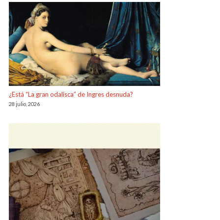
¿Está “La gran odalisca” de Ingres desnuda?
28 julio, 2026