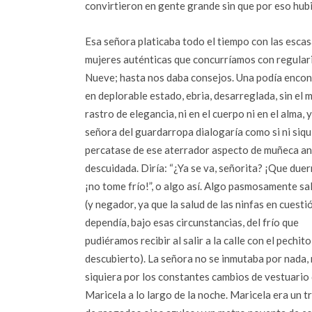
convirtieron en gente grande sin que por eso hubi
Esa señora platicaba todo el tiempo con las esca
mujeres auténticas que concurríamos con regular
Nueve; hasta nos daba consejos. Una podía encon
en deplorable estado, ebria, desarreglada, sin el 
rastro de elegancia, ni en el cuerpo ni en el alma, y
señora del guardarropa dialogaría como si ni siqu
percatase de ese aterrador aspecto de muñeca a
descuidada. Diría: “¿Ya se va, señorita? ¡Que duer
¡no tome frío!”, o algo así. Algo pasmosamente sa
(y negador, ya que la salud de las ninfas en cuesti
dependía, bajo esas circunstancias, del frío que
pudiéramos recibir al salir a la calle con el pechit
descubierto). La señora no se inmutaba por nada, 
siquiera por los constantes cambios de vestuario
Maricela a lo largo de la noche. Maricela era un 