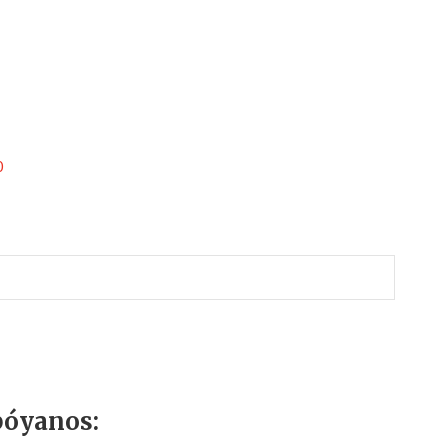
r
0
óyanos: