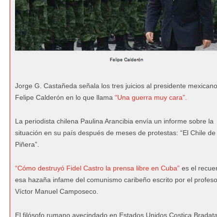
Jorge G. Castañeda señala los tres juicios al presidente mexican
Felipe Calderón en lo que llama
“Una guerra muy cara”.
La periodista chilena Paulina Arancibia envía un informe sobre la
situación en su país después de meses de protestas: “El Chile de
Piñera”.
“Cómo destruyó Fidel Castro la prensa libre en Cuba”
es el recue
esa hazaña infame del comunismo caribeño escrito por el profeso
Víctor Manuel Camposeco.
El filósofo rumano avecindado en Estados Unidos Costica Bradat