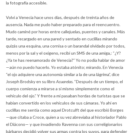
la fotografía accesible.
Volví a Venecia hace unos días, después de treinta años de
ausencia. Nada me pudo haber preparado para el reencuentro.
Mudo caminé por horas entre callejuelas, puentes y canales. Más
tarde, recargado en una pared y sentado en cuclillas mirando
quizás una esquina, una cornisa o un barandal olvidado por todos,
menos por la sal y el oxígeno, recibí un SMS de una amiga,: “¿Y?
¿Ya te has reenamorado de Venecia?” Yo no podía hablar de amor
—aún no puedo hacerlo. Yo estaba atónito; mirando. En Venecia
“el ojo adquiere una autonomía similar a la de una lágrima”, dice
Joseph Brodsky en su libro
Acuarelas
. “Después de un tiempo, el
cuerpo comienza a mirarse a sí mismo simplemente como el
vehículo del ojo.” Y frente a mí pasaban hordas de turistas que se
habían convertido en los vehículos de sus cámaras. Yo ahí en
cuclillas me sentía como aquel Drotculft del que escribió Borges
—que citaba a Croce, quien a su vez abreviaba al historiador Pablo
el Diácono— y que invadiendo Ravenna con sus correligionarios
bárbaros decidió volver sus armas contra los suyos, para defender