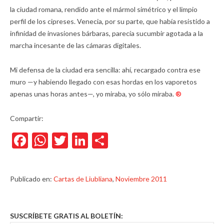
la ciudad romana, rendido ante el mármol simétrico y el limpio
perfil de los cipreses. Venecia, por su parte, que había resistido a
infinidad de invasiones bárbaras, parecía sucumbir agotada a la
marcha incesante de las cámaras digitales.
Mi defensa de la ciudad era sencilla: ahí, recargado contra ese
muro —y habiendo llegado con esas hordas en los vaporetos
apenas unas horas antes—, yo miraba, yo sólo miraba.
®
Compartir:
Facebook
WhatsApp
Twitter
LinkedIn
Compartir
Publicado en:
Cartas de Liubliana
,
Noviembre 2011
SUSCRÍBETE GRATIS AL BOLETÍN: