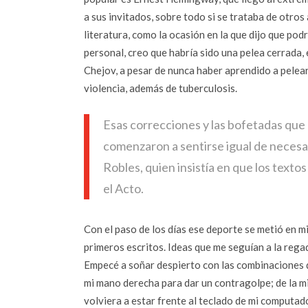
a sus invitados, sobre todo si se trataba de otro
literatura, como la ocasión en la que dijo que po
personal, creo que habría sido una pelea cerrada, 
Chejov, a pesar de nunca haber aprendido a pelear,
violencia, además de tuberculosis.
Esas correcciones y las bofetadas que 
comenzaron a sentirse igual de necesa
Robles, quien insistía en que los texto
el Acto.
Con el paso de los días ese deporte se metió en m
primeros escritos. Ideas que me seguían a la rega
Empecé a soñar despierto con las combinaciones q
mi mano derecha para dar un contragolpe; de la m
volviera a estar frente al teclado de mi computad