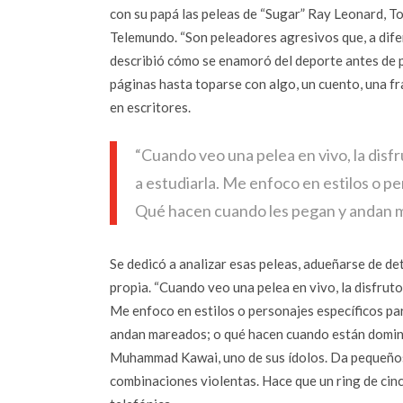
con su papá las peleas de “Sugar” Ray Leonard, 
Telemundo. “Son peleadores agresivos que, a difer
describió cómo se enamoró del deporte antes de pr
páginas hasta toparse con algo, un cuento, una fr
en escritores.
“Cuando veo una pelea en vivo, la disfr
a estudiarla. Me enfoco en estilos o p
Qué hacen cuando les pegan y andan 
Se dedicó a analizar esas peleas, adueñarse de de
propia. “Cuando veo una pelea en vivo, la disfruto
Me enfoco en estilos o personajes específicos pa
andan mareados; o qué hacen cuando están dominan
Muhammad Kawai, uno de sus ídolos. Da pequeños p
combinaciones violentas. Hace que un ring de cin