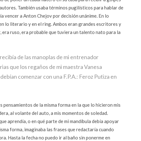
s autores. También usaba términos pugilísticos para hablar de
dría vencer a Anton Chejov por decisión unánime. En lo
en lo literario y en el ring. Ambos eran grandes escritores y
 era ruso, era probable que tuviera un talento nato para la
recibía de las manoplas de mi entrenador
rias que los regaños de mi maestra Vanesa
s debían comenzar con una F.P.A.: Feroz Putiza en
is pensamientos de la misma forma en la que lo hicieron mis
dera, al volante del auto, a mis momentos de soledad.
ue aprendía, o en qué parte de mi mandíbula debía apoyar
isma forma, imaginaba las frases que redactaría cuando
ora. Hasta la fecha no puedo ir al baño sin ponerme en