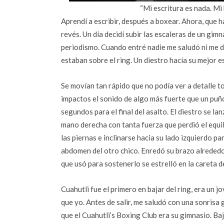
“Mi escritura es nada. Mi
Aprendí a escribir, después a boxear. Ahora, que 
revés. Un día decidí subir las escaleras de un gim
periodismo. Cuando entré nadie me saludó ni me d
estaban sobre el ring. Un diestro hacía su mejor 
Se movían tan rápido que no podía ver a detalle to
impactos el sonido de algo más fuerte que un pu
segundos para el final del asalto. El diestro se la
mano derecha con tanta fuerza que perdió el equil
las piernas e inclinarse hacia su lado izquierdo 
abdomen del otro chico. Enredó su brazo alrededor
que usó para sostenerlo se estrelló en la careta d
Cuahutli fue el primero en bajar del ring, era un 
que yo. Antes de salir, me saludó con una sonrisa
que el Cuahutli’s Boxing Club era su gimnasio. Baj