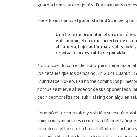
guardia frente al espejo ni salir a caminar sin pens
Hace treinta años el guionista Bud Schulberg tamb
Uno tiene un promotor, el otro un editor.
entrenador, el otro un corrector de esti
ahí afuera, bajo las lámparas, desnudo y
reputación o destruirla de por vida.
No concuerdo con él del todo, pero tiene razón a
los detalles que los demás no. En 2021 Cuahutli
Mundial de Boxeo. Esa noche dominó los primeros
porque se mueve alrededor de sus oponentes y lanz
decir desmoralizante, subir al ring con alguien así
Terminó el tercer asalto y volvió a su esquina, ah
campeones mundiales como Juan Manuel Márquez y 
de todo en el boxeo. Lo ha estudiado, escuchado y
descanso Beristain le decía lo que iba a pasar co