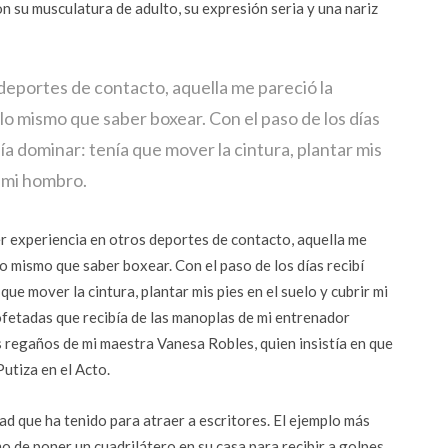
n su musculatura de adulto, su expresión seria y una nariz
deportes de contacto, aquella me pareció la
lo mismo que saber boxear. Con el paso de los días
a dominar: tenía que mover la cintura, plantar mis
n mi hombro.
er experiencia en otros deportes de contacto, aquella me
o mismo que saber boxear. Con el paso de los días recibí
ue mover la cintura, plantar mis pies en el suelo y cubrir mi
fetadas que recibía de las manoplas de mi entrenador
s regaños de mi maestra Vanesa Robles, quien insistía en que
utiza en el Acto.
ad que ha tenido para atraer a escritores. El ejemplo más
 de poner un cuadrilátero en su casa para recibir a golpes