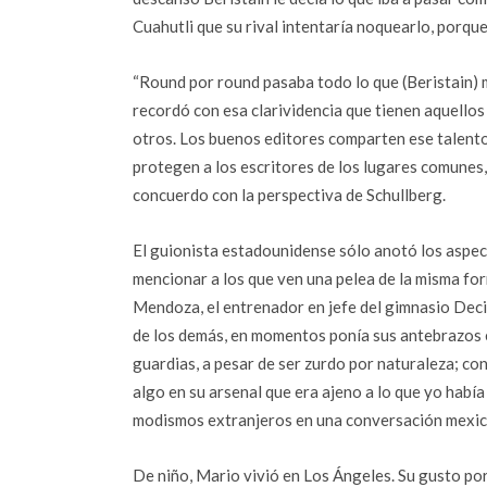
Cuahutli que su rival intentaría noquearlo, porqu
“Round por round pasaba todo lo que (Beristain) 
recordó con esa clarividencia que tienen aquellos
otros. Los buenos editores comparten ese talento,
protegen a los escritores de los lugares comunes, 
concuerdo con la perspectiva de Schullberg.
El guionista estadounidense sólo anotó los aspect
mencionar a los que ven una pelea de la misma fo
Mendoza, el entrenador en jefe del gimnasio Decis
de los demás, en momentos ponía sus antebrazos e
guardias, a pesar de ser zurdo por naturaleza; co
algo en su arsenal que era ajeno a lo que yo hab
modismos extranjeros en una conversación mexic
De niño, Mario vivió en Los Ángeles. Su gusto po