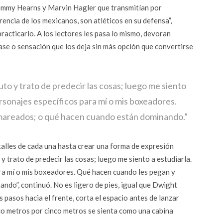
Tommy Hearns y Marvin Hagler que transmitían por
encia de los mexicanos, son atléticos en su defensa”,
acticarlo. A los lectores les pasa lo mismo, devoran
ase o sensación que los deja sin más opción que convertirse
uto y trato de predecir las cosas; luego me siento
ersonajes específicos para mí o mis boxeadores.
mareados; o qué hacen cuando están dominando.”
talles de cada una hasta crear una forma de expresión
 y trato de predecir las cosas; luego me siento a estudiarla.
ra mí o mis boxeadores. Qué hacen cuando les pegan y
do”, continuó. No es ligero de pies, igual que Dwight
asos hacia el frente, corta el espacio antes de lanzar
co metros por cinco metros se sienta como una cabina