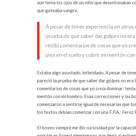
aún tenía los ojos de un niño que desentonaban co
que goteaba sangre.
A pesar de tener experiencia en otros 
prueba de que saber dar golpes no era 
recibí comentarios de cosas que yo creí
pies en el suelo y cubrir mi mentón co
Estaba algo asustado, intimidado. A pesar de ten
pareció la prueba de que saber dar golpes no era l
comentarios de cosas que yo creía dominar: tenía q
mentón con mi hombro. Esas correcciones y las bo
comenzaron a sentirse igual de necesarias que lo
los textos debían comenzar con una F.P.A.: Feroz P
El boxeo siempre me dio curiosidad por la capacid
popular es Ernest Hemingway, que llegó al extremo