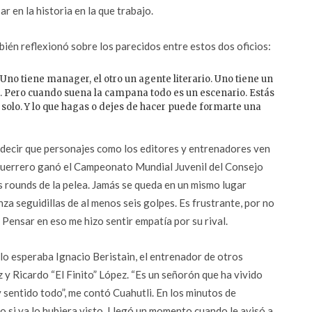
ar en la historia en la que trabajo.
ién reflexionó sobre los parecidos entre estos dos oficios:
 Uno tiene manager, el otro un agente literario. Uno tiene un
lo. Pero cuando suena la campana todo es un escenario. Estás
 solo. Y lo que hagas o dejes de hacer puede formarte una
l decir que personajes como los editores y entrenadores ven
 Guerrero ganó el Campeonato Mundial Juvenil del Consejo
 rounds de la pelea. Jamás se queda en un mismo lugar
a seguidillas de al menos seis golpes. Es frustrante, por no
. Pensar en eso me hizo sentir empatía por su rival.
í lo esperaba Ignacio Beristain, el entrenador de otros
Ricardo “El Finito” López. “Es un señorón que ha vivido
 sentido todo”, me contó Cuahutli. En los minutos de
mo si ya lo hubiera visto. Llegó un momento cuando le avisó a