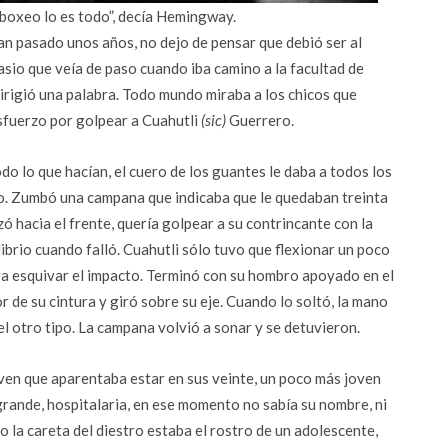
 boxeo lo es todo”, decía Hemingway.
han pasado unos años, no dejo de pensar que debió ser al
nasio que veía de paso cuando iba camino a la facultad de
irigió una palabra. Todo mundo miraba a los chicos que
esfuerzo por golpear a Cuahutli
(sic)
Guerrero.
do lo que hacían, el cuero de los guantes le daba a todos los
ño. Zumbó una campana que indicaba que le quedaban treinta
nzó hacia el frente, quería golpear a su contrincante con la
ibrio cuando falló. Cuahutli sólo tuvo que flexionar un poco
para esquivar el impacto. Terminó con su hombro apoyado en el
 de su cintura y giró sobre su eje. Cuando lo soltó, la mano
el otro tipo. La campana volvió a sonar y se detuvieron.
joven que aparentaba estar en sus veinte, un poco más joven
 grande, hospitalaria, en ese momento no sabía su nombre, ni
o la careta del diestro estaba el rostro de un adolescente,