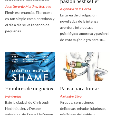
pasión best seller
Juan Gerardo Martínez Borrayo
Alejandro de la Garza
Elegir es renunciar. El proceso
La tarea de divulgación
es tan simple como enredoso y
novelística de la intensa
el día a día se va llenando de
aventura intelectual,
pequeñas...
psicológica, amorosa y pasional
de esta mujer logró para su...
Hombres de negocios
Pausa para fumar
Iván Farías
Alejandro Silva
Bajo la ciudad, de Christoph
Piropos, sensaciones
Hochhäusler, y Deseos
deliciosas, miradas lujuriosas,
culpables, de Steve McQueen,
minifaldas del diablo y