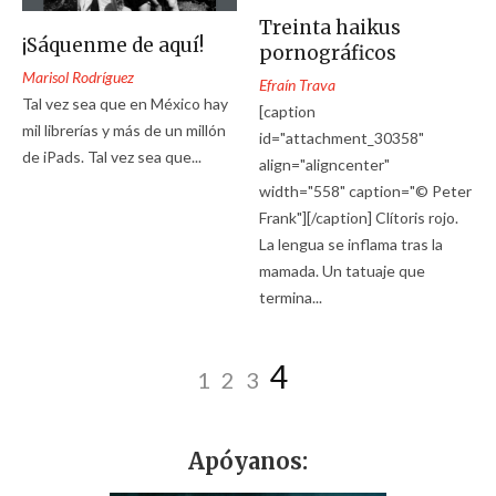
Treinta haikus
¡Sáquenme de aquí!
pornográficos
Marisol Rodríguez
Efraín Trava
Tal vez sea que en México hay
[caption
mil librerías y más de un millón
id="attachment_30358"
de iPads. Tal vez sea que...
align="aligncenter"
width="558" caption="© Peter
Frank"][/caption] Clítoris rojo.
La lengua se inflama tras la
mamada. Un tatuaje que
termina...
4
1
2
3
Apóyanos: