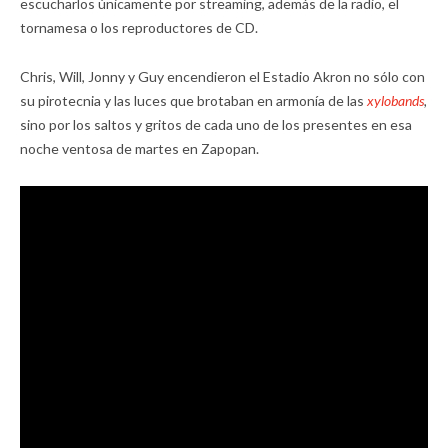
escucharlos únicamente por streaming, además de la radio, el
tornamesa o los reproductores de CD.
Chris, Will, Jonny y Guy encendieron el Estadio Akron no sólo con
su pirotecnia y las luces que brotaban en armonía de las
xylobands
,
sino por los saltos y gritos de cada uno de los presentes en esa
noche ventosa de martes en Zapopan.