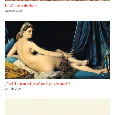
La «Odisea» de Nolan
3 agosto, 2026
¿Está “La gran odalisca” de Ingres desnuda?
28 julio, 2026