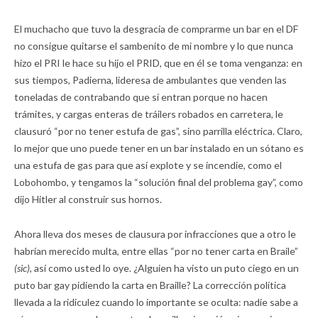
El muchacho que tuvo la desgracia de comprarme un bar en el DF
no consigue quitarse el sambenito de mi nombre y lo que nunca
hizo el PRI le hace su hijo el PRID, que en él se toma venganza: en
sus tiempos, Padierna, lideresa de ambulantes que venden las
toneladas de contrabando que sí entran porque no hacen
trámites, y cargas enteras de tráilers robados en carretera, le
clausuró “por no tener estufa de gas”, sino parrilla eléctrica. Claro,
lo mejor que uno puede tener en un bar instalado en un sótano es
una estufa de gas para que así explote y se incendie, como el
Lobohombo, y tengamos la “solución final del problema gay”, como
dijo Hitler al construir sus hornos.
Ahora lleva dos meses de clausura por infracciones que a otro le
habrían merecido multa, entre ellas “por no tener carta en Braile”
(sic),
así como usted lo oye. ¿Alguien ha visto un puto ciego en un
puto bar gay pidiendo la carta en Braille? La corrección política
llevada a la ridiculez cuando lo importante se oculta: nadie sabe a