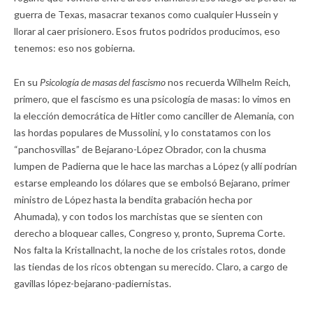
guerra de Texas, masacrar texanos como cualquier Hussein y
llorar al caer prisionero. Esos frutos podridos producimos, eso
tenemos: eso nos gobierna.
En su
Psicología de masas del fascismo
nos recuerda Wilhelm Reich,
primero, que el fascismo es una psicología de masas: lo vimos en
la elección democrática de Hitler como canciller de Alemania, con
las hordas populares de Mussolini, y lo constatamos con los
“panchosvillas” de Bejarano-López Obrador, con la chusma
lumpen de Padierna que le hace las marchas a López (y allí podrían
estarse empleando los dólares que se embolsó Bejarano, primer
ministro de López hasta la bendita grabación hecha por
Ahumada), y con todos los marchistas que se sienten con
derecho a bloquear calles, Congreso y, pronto, Suprema Corte.
Nos falta la Kristallnacht, la noche de los cristales rotos, donde
las tiendas de los ricos obtengan su merecido. Claro, a cargo de
gavillas lópez-bejarano-padiernistas.