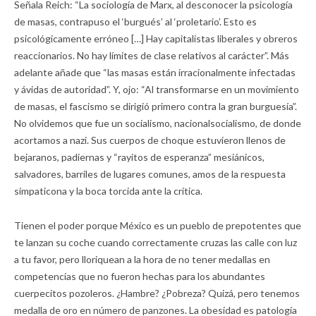
Señala Reich: “La sociología de Marx, al desconocer la psicología
de masas, contrapuso el ‘burgués’ al ‘proletario’. Esto es
psicológicamente erróneo […] Hay capitalistas liberales y obreros
reaccionarios. No hay límites de clase relativos al carácter”. Más
adelante añade que “las masas están irracionalmente infectadas
y ávidas de autoridad”. Y, ojo: “Al transformarse en un movimiento
de masas, el fascismo se dirigió primero contra la gran burguesía”.
No olvidemos que fue un socialismo, nacionalsocialismo, de donde
acortamos a nazi. Sus cuerpos de choque estuvieron llenos de
bejaranos, padiernas y “rayitos de esperanza” mesiánicos,
salvadores, barriles de lugares comunes, amos de la respuesta
simpaticona y la boca torcida ante la crítica.
Tienen el poder porque México es un pueblo de prepotentes que
te lanzan su coche cuando correctamente cruzas las calle con luz
a tu favor, pero lloriquean a la hora de no tener medallas en
competencias que no fueron hechas para los abundantes
cuerpecitos pozoleros. ¿Hambre? ¿Pobreza? Quizá, pero tenemos
medalla de oro en número de panzones. La obesidad es patología