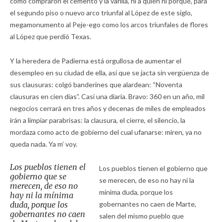
cómo compraron el cemento y la varilla, ni a quién ni porqué, para
el segundo piso o nuevo arco triunfal al López de este siglo,
megamonumento al Peje-ego como los arcos triunfales de flores
al López que perdió Texas.
Y la heredera de Padierna está orgullosa de aumentar el
desempleo en su ciudad de ella, así que se jacta sin vergüenza de
sus clausuras: colgó banderines que alardean: “Noventa
clausuras en cien días”. Casi una diaria. Bravo: 360 en un año, mil
negocios cerrará en tres años y decenas de miles de empleados
irán a limpiar parabrisas: la clausura, el cierre, el silencio, la
mordaza como acto de gobierno del cual ufanarse: miren, ya no
queda nada. Ya m’ voy.
Los pueblos tienen el
Los pueblos tienen el gobierno que
gobierno que se
se merecen, de eso no hay ni la
merecen, de eso no
mínima duda, porque los
hay ni la mínima
duda, porque los
gobernantes no caen de Marte,
gobernantes no caen
salen del mismo pueblo que