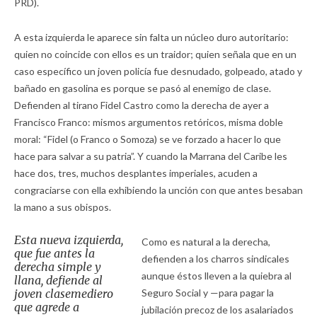
PRD).
A esta izquierda le aparece sin falta un núcleo duro autoritario:
quien no coincide con ellos es un traidor; quien señala que en un
caso específico un joven policía fue desnudado, golpeado, atado y
bañado en gasolina es porque se pasó al enemigo de clase.
Defienden al tirano Fidel Castro como la derecha de ayer a
Francisco Franco: mismos argumentos retóricos, misma doble
moral: “Fidel (o Franco o Somoza) se ve forzado a hacer lo que
hace para salvar a su patria”. Y cuando la Marrana del Caribe les
hace dos, tres, muchos desplantes imperiales, acuden a
congraciarse con ella exhibiendo la unción con que antes besaban
la mano a sus obispos.
Esta nueva izquierda,
Como es natural a la derecha,
que fue antes la
defienden a los charros sindicales
derecha simple y
aunque éstos lleven a la quiebra al
llana, defiende al
joven clasemediero
Seguro Social y —para pagar la
que agrede a
jubilación precoz de los asalariados