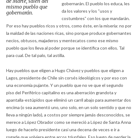
de Marte, salen del
gobernarán. El pueblo los educa, les
mismo pueblo que
da los valores y los “usos y
gobernarán.
costumbres” con los que mandarán.
Por eso hay pueblos ricos y otros, como éste, en la miseria: no por
la maldad de las naciones ricas, sino porque produce gobernantes
necios, obtusos, majaderos y mentecatos como ese mismo
pueblo que los lleva al poder porque se identifica con ellos. Tal
para cual. De tal palo, tal astilla.
Hay pueblos que eligen a Hugo Chávez y pueblos que eligen a
Lagos, presidente de Chile sin corsés ideológicos y por eso con
una economía pujante. Y un pueblo que no ve que el segundo
piso del Periférico capitalino es una aberración grandota y
apantalla-estúpidos que eliminó un carril abajo para aumentar dos
encima (o sea aumentó uno, uno solo, en un solo sentido y que no
lleva a ningún lado), a costos por siempre jamás desconocidos, se
merece a López Obrador como se mereció a López de Santa Anna
luego de hacerlo presidente casi una decena de veces e ir a
rogarle que volviera entre arcos triunfales. Eso luego de perder la