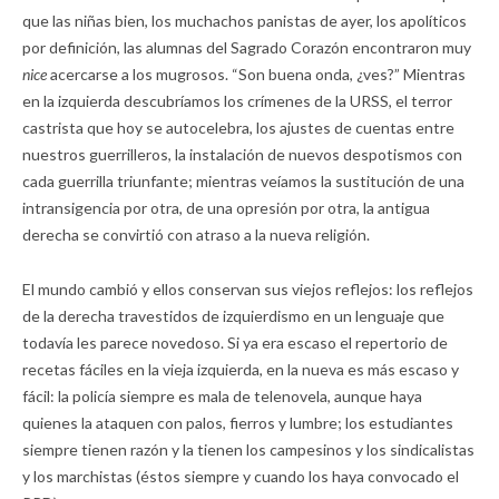
que las niñas bien, los muchachos panistas de ayer, los apolíticos
por definición, las alumnas del Sagrado Corazón encontraron muy
nice
acercarse a los mugrosos. “Son buena onda, ¿ves?” Mientras
en la izquierda descubríamos los crímenes de la URSS, el terror
castrista que hoy se autocelebra, los ajustes de cuentas entre
nuestros guerrilleros, la instalación de nuevos despotismos con
cada guerrilla triunfante; mientras veíamos la sustitución de una
intransigencia por otra, de una opresión por otra, la antigua
derecha se convirtió con atraso a la nueva religión.
El mundo cambió y ellos conservan sus viejos reflejos: los reflejos
de la derecha travestidos de izquierdismo en un lenguaje que
todavía les parece novedoso. Si ya era escaso el repertorio de
recetas fáciles en la vieja izquierda, en la nueva es más escaso y
fácil: la policía siempre es mala de telenovela, aunque haya
quienes la ataquen con palos, fierros y lumbre; los estudiantes
siempre tienen razón y la tienen los campesinos y los sindicalistas
y los marchistas (éstos siempre y cuando los haya convocado el