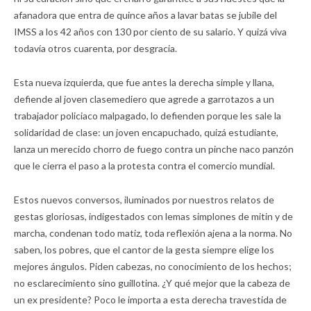
afanadora que entra de quince años a lavar batas se jubile del
IMSS a los 42 años con 130 por ciento de su salario. Y quizá viva
todavía otros cuarenta, por desgracia.
Esta nueva izquierda, que fue antes la derecha simple y llana,
defiende al joven clasemediero que agrede a garrotazos a un
trabajador policiaco malpagado, lo defienden porque les sale la
solidaridad de clase: un joven encapuchado, quizá estudiante,
lanza un merecido chorro de fuego contra un pinche naco panzón
que le cierra el paso a la protesta contra el comercio mundial.
Estos nuevos conversos, iluminados por nuestros relatos de
gestas gloriosas, indigestados con lemas simplones de mitin y de
marcha, condenan todo matiz, toda reflexión ajena a la norma. No
saben, los pobres, que el cantor de la gesta siempre elige los
mejores ángulos. Piden cabezas, no conocimiento de los hechos;
no esclarecimiento sino guillotina. ¿Y qué mejor que la cabeza de
un ex presidente? Poco le importa a esta derecha travestida de