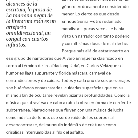
alcances de la
género erróneamente considerado
escritura, la prosa de
menor. Lo cierto es que desde
La marrana negra de
la literatura rosa
es un
Enrique Serna —otro redomado
artefacto
moralista— pocas veces se había
omnidireccional, un
visto un narrador con tanto poderío
congal con cuartos
y con altísimas dosis de mala leche.
infinitos.
Porque más allá de estar inserto en
ese grupo de narradores que Álvaro Enrigue ha clasificado en
torno al término de “realidad ampliada”, en Carlos Velázquez el
humor es llaga supurante y florida máscara, carnaval de
contradicciones y de caídas. Todos y cada uno de sus personajes
son huérfanos enmascarados, cuidadas superficies que en su
mismo afán de ocultarse revelan bizarras profundidades. Como la
música que atraviesa de cabo a rabo la obra en forma de corriente
subterránea. Narraciones que fluyen con una música de lucha
como música de fondo, ese sordo ruido de los cuerpos al
desencontrarse, del murmullo indómito de criaturas como
crisálidas interrumpidas al filo del asfalto.