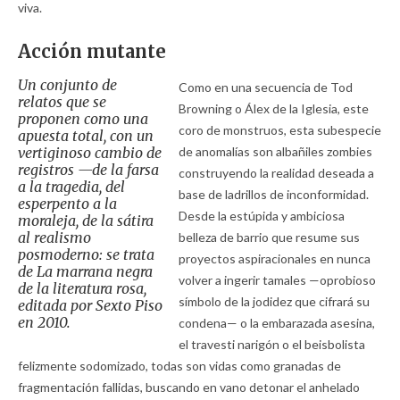
viva.
Acción mutante
Un conjunto de
Como en una secuencia de Tod
relatos que se
Browning o Álex de la Iglesia, este
proponen como una
coro de monstruos, esta subespecie
apuesta total, con un
vertiginoso cambio de
de anomalías son albañiles zombies
registros —de la farsa
construyendo la realidad deseada a
a la tragedia, del
base de ladrillos de inconformidad.
esperpento a la
Desde la estúpida y ambiciosa
moraleja, de la sátira
al realismo
belleza de barrio que resume sus
posmoderno: se trata
proyectos aspiracionales en nunca
de
La marrana negra
volver a ingerir tamales —oprobioso
de la literatura rosa,
símbolo de la jodidez que cifrará su
editada por Sexto Piso
en 2010.
condena— o la embarazada asesina,
el travesti narigón o el beisbolista
felizmente sodomizado, todas son vidas como granadas de
fragmentación fallidas, buscando en vano detonar el anhelado