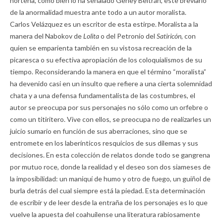
norteña, como bien lo ha señalado Geney Beltrán, este breviario
de la anormalidad muestra ante todo a un autor moralista.
Carlos Velázquez es un escritor de esta estirpe. Moralista a la
manera del Nabokov de
Lolita
o del Petronio del
Satiricón,
con
quien se emparienta también en su vistosa recreación de la
picaresca o su efectiva apropiación de los coloquialismos de su
tiempo. Reconsiderando la manera en que el término “moralista”
ha devenido casi en un insulto que refiere a una cierta solemnidad
chata y a una defensa fundamentalista de las costumbres, el
autor se preocupa por sus personajes no sólo como un orfebre o
como un titiritero. Vive con ellos, se preocupa no de realizarles un
juicio sumario en función de sus aberraciones, sino que se
entromete en los laberínticos resquicios de sus dilemas y sus
decisiones. En esta colección de relatos donde todo se gangrena
por mutuo roce, donde la realidad y el deseo son dos siameses de
la imposibilidad: un maniquí de humo y otro de fuego, un guiñol de
burla detrás del cual siempre está la piedad. Esta determinación
de escribir y de leer desde la entraña de los personajes es lo que
vuelve la apuesta del coahuilense una literatura rabiosamente