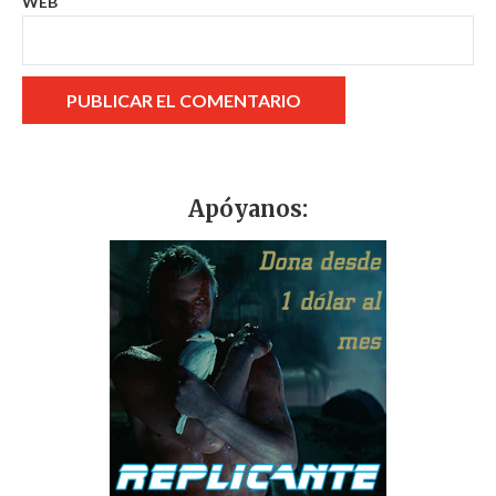
WEB
Apóyanos: