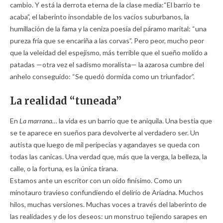
cambio. Y está la derrota eterna de la clase media:“El barrio te
acaba”, el laberinto insondable de los vacíos suburbanos, la
humillación de la fama y la ceniza poesía del páramo marital: “una
pureza fría que se encariña a las corvas”. Pero peor, mucho peor
que la veleidad del espejismo, más terrible que el sueño molido a
patadas —otra vez el sadismo moralista— la azarosa cumbre del
anhelo conseguido: “Se quedó dormida como un triunfador”.
La realidad “tuneada”
En
La marrana…
la vida es un barrio que te aniquila. Una bestia que
se te aparece en sueños para devolverte al verdadero ser. Un
autista que luego de mil peripecias y agandayes se queda con
todas las canicas. Una verdad que, más que la verga, la belleza, la
calle, o la fortuna, es la única tirana.
Estamos ante un escritor con un oído finísimo. Como un
minotauro travieso confundiendo el delirio de Ariadna. Muchos
hilos, muchas versiones. Muchas voces a través del laberinto de
las realidades y de los deseos: un monstruo tejiendo sarapes en