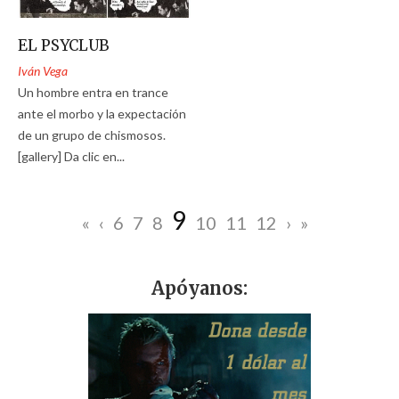
EL PSYCLUB
Iván Vega
Un hombre entra en trance
ante el morbo y la expectación
de un grupo de chismosos.
[gallery] Da clic en...
9
«
‹
6
7
8
10
11
12
›
»
Apóyanos: