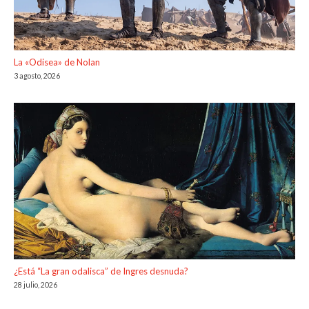
La «Odisea» de Nolan
3 agosto, 2026
¿Está “La gran odalisca” de Ingres desnuda?
28 julio, 2026