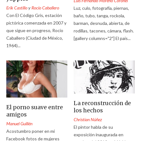
Luis Fernando Moreno Coronel
Erik Castillo
y
Rocío Caballero
Luz, culo, fotografía, piernas,
Con El Código Gris, estación
baño, tubo, tanga, rockola,
pictórica comenzada en 2007 y
barman, desnuda, abierta, de
que sigue en progreso, Rocío
rodillas, tacones, cámara, flash.
Caballero (Ciudad de México,
[gallery columns="2"] El país...
1964)...
La reconstrucción de
El porno suave entre
los hechos
amigos
Christian Núñez
Manuel Guillén
El pintor habla de su
Acostumbro poner en mi
exposición inaugurada en
Facebook fotos de mujeres