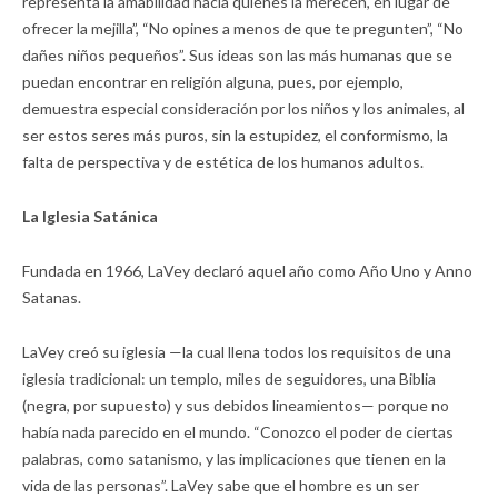
representa la amabilidad hacia quienes la merecen, en lugar de
ofrecer la mejilla”, “No opines a menos de que te pregunten”, “No
dañes niños pequeños”. Sus ideas son las más humanas que se
puedan encontrar en religión alguna, pues, por ejemplo,
demuestra especial consideración por los niños y los animales, al
ser estos seres más puros, sin la estupidez, el conformismo, la
falta de perspectiva y de estética de los humanos adultos.
La Iglesia Satánica
Fundada en 1966, LaVey declaró aquel año como Año Uno y Anno
Satanas.
LaVey creó su iglesia —la cual llena todos los requisitos de una
iglesia tradicional: un templo, miles de seguidores, una Biblia
(negra, por supuesto) y sus debidos lineamientos— porque no
había nada parecido en el mundo. “Conozco el poder de ciertas
palabras, como satanismo, y las implicaciones que tienen en la
vida de las personas”. LaVey sabe que el hombre es un ser