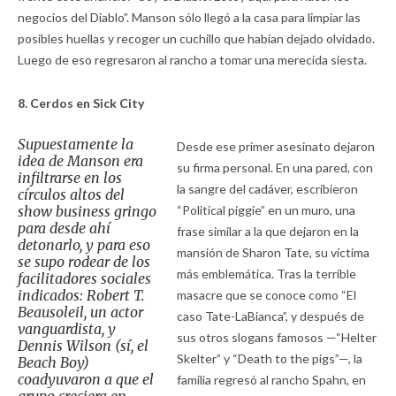
negocios del Diablo”. Manson sólo llegó a la casa para limpiar las
posibles huellas y recoger un cuchillo que habían dejado olvidado.
Luego de eso regresaron al rancho a tomar una merecida siesta.
8. Cerdos en Sick City
Supuestamente la
Desde ese primer asesinato dejaron
idea de Manson era
su firma personal. En una pared, con
infiltrarse en los
la sangre del cadáver, escribieron
círculos altos del
show business gringo
“Political piggie” en un muro, una
para desde ahí
frase similar a la que dejaron en la
detonarlo, y para eso
mansión de Sharon Tate, su víctima
se supo rodear de los
más emblemática. Tras la terrible
facilitadores sociales
indicados: Robert T.
masacre que se conoce como “El
Beausoleil, un actor
caso Tate-LaBianca”, y después de
vanguardista, y
sus otros slogans famosos —“Helter
Dennis Wilson (sí, el
Skelter” y “Death to the pigs”—, la
Beach Boy)
coadyuvaron a que el
familia regresó al rancho Spahn, en