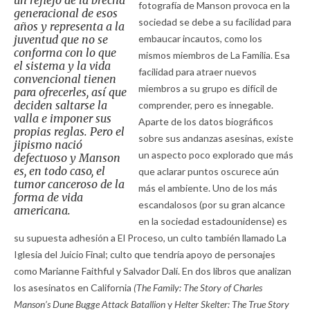
un reflejo de la brecha
fotografía de Manson provoca en la
generacional de esos
sociedad se debe a su facilidad para
años y representa a la
juventud que no se
embaucar incautos, como los
conforma con lo que
mismos miembros de La Familia. Esa
el sistema y la vida
facilidad para atraer nuevos
convencional tienen
miembros a su grupo es difícil de
para ofrecerles, así que
deciden saltarse la
comprender, pero es innegable.
valla e imponer sus
Aparte de los datos biográficos
propias reglas. Pero el
sobre sus andanzas asesinas, existe
jipismo nació
un aspecto poco explorado que más
defectuoso y Manson
es, en todo caso, el
que aclarar puntos oscurece aún
tumor canceroso de la
más el ambiente. Uno de los más
forma de vida
escandalosos (por su gran alcance
americana.
en la sociedad estadounidense) es
su supuesta adhesión a El Proceso, un culto también llamado La
Iglesia del Juicio Final; culto que tendría apoyo de personajes
como Marianne Faithful y Salvador Dalí. En dos libros que analizan
los asesinatos en California
(The Family: The Story of Charles
Manson’s Dune Bugge Attack Batallion
y
Helter Skelter: The True Story