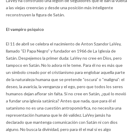
LaVey ha construido una legión de seguidores que le dan la vuelta
a las viejas creencias y desde una posición más inteligente
reconstruyen la figura de Satán.
El vampiro psíquico
El 11 de abril se celebra el nacimiento de Anton Szandor LaVey,
llamado “El Papa Negro” y fundador en 1966 de La Iglesia de
Satán. Despejemos la primer duda: LaVey no cree en Dios, pero
tampoco en Satán. No lo adora ni le teme. Para él no es más que
un símbolo creado por el cristianismo para englobar aquella parte
de la naturaleza humana que se pretende “oscura” o “maligna”: el
deseo, la avaricia, la venganza y el ego, pero que todos los seres
humanos dejan aflorar sin falta. Si no cree en Satán, ¿qué lo movió
a fundar una iglesia satánica? Antes que nada, que para él el
satanismo no es una cuestión antropomórfica, no necesita una
representación humana que le dé validez. LaVey jamás ha
declarado que mantenga comunicación con Satán ni con dios
alguno. No busca la divinidad, pero para él el mal sí es algo