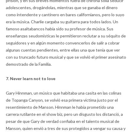
prisión, y en sus breves momentos fuera de chirona solía seducir
adolescentes, drogándolas, mientras que se ganaba el dinero
como intendente y cantinero en bares californianos, pero lo suyo
era la música. Charlie cargaba su guitarra para todos lados. Un
famoso asaltabancos había sido su profesor de música. Sus
enseñanzas seudomísticas le permitieron reclutar a su séquito de
seguidores y en algún momento convencerlos de salir a cobrar
algunas cuentas pendientes, entre ellas una que tenía que ver
con su truncado futuro musical y que se volvió el primer asesinato
demostrado de la Familia.
7. Never learn not to love
Gary Hinnman, un músico que habitaba una casita en las colinas
de Topanga Canyon, se volvió esa primera víctima justo por el
resentimiento de Manson. Hinnman le había prometido una
carrera rutilante en el show biz, pero un disgusto los distanció, a
pesar de que Gary de verdad confiaba en el talento musical de
Manson, quien envió a tres de sus protegidos a vengar su causa y