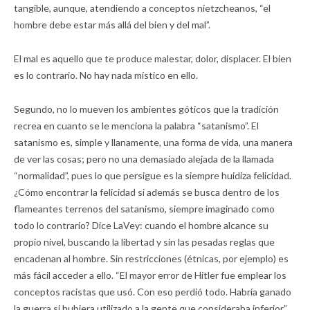
tangible, aunque, atendiendo a conceptos nietzcheanos, “el
hombre debe estar más allá del bien y del mal”.
El mal es aquello que te produce malestar, dolor, displacer. El bien
es lo contrario. No hay nada místico en ello.
Segundo, no lo mueven los ambientes góticos que la tradición
recrea en cuanto se le menciona la palabra “satanismo”. El
satanismo es, simple y llanamente, una forma de vida, una manera
de ver las cosas; pero no una demasiado alejada de la llamada
“normalidad”, pues lo que persigue es la siempre huidiza felicidad.
¿Cómo encontrar la felicidad si además se busca dentro de los
flameantes terrenos del satanismo, siempre imaginado como
todo lo contrario? Dice LaVey: cuando el hombre alcance su
propio nivel, buscando la libertad y sin las pesadas reglas que
encadenan al hombre. Sin restricciones (étnicas, por ejemplo) es
más fácil acceder a ello. “El mayor error de Hitler fue emplear los
conceptos racistas que usó. Con eso perdió todo. Habría ganado
la guerra si hubiera utilizado a la gente que consideraba inferior”.