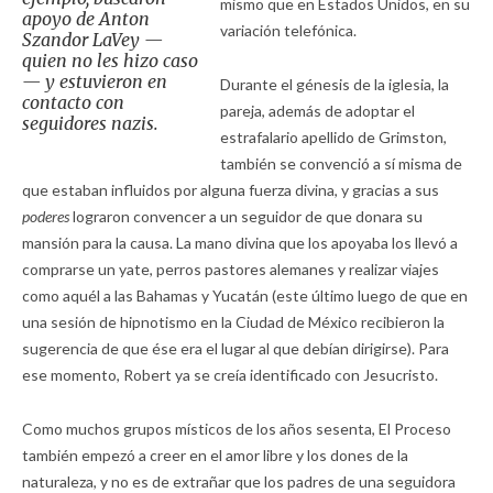
mismo que en Estados Unidos, en su
apoyo de Anton
variación telefónica.
Szandor LaVey —
quien no les hizo caso
— y estuvieron en
Durante el génesis de la iglesia, la
contacto con
pareja, además de adoptar el
seguidores nazis.
estrafalario apellido de Grimston,
también se convenció a sí misma de
que estaban influidos por alguna fuerza divina, y gracias a sus
poderes
lograron convencer a un seguidor de que donara su
mansión para la causa. La mano divina que los apoyaba los llevó a
comprarse un yate, perros pastores alemanes y realizar viajes
como aquél a las Bahamas y Yucatán (este último luego de que en
una sesión de hipnotismo en la Ciudad de México recibieron la
sugerencia de que ése era el lugar al que debían dirigirse). Para
ese momento, Robert ya se creía identificado con Jesucristo.
Como muchos grupos místicos de los años sesenta, El Proceso
también empezó a creer en el amor libre y los dones de la
naturaleza, y no es de extrañar que los padres de una seguidora