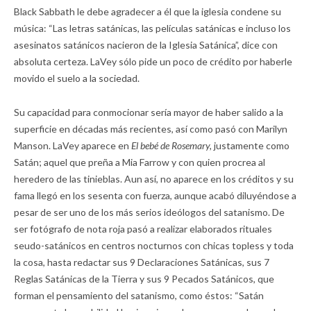
Black Sabbath le debe agradecer a él que la iglesia condene su
música: “Las letras satánicas, las películas satánicas e incluso los
asesinatos satánicos nacieron de la Iglesia Satánica”, dice con
absoluta certeza. LaVey sólo pide un poco de crédito por haberle
movido el suelo a la sociedad.
Su capacidad para conmocionar sería mayor de haber salido a la
superficie en décadas más recientes, así como pasó con Marilyn
Manson. LaVey aparece en
El bebé de Rosemary,
justamente como
Satán; aquel que preña a Mia Farrow y con quien procrea al
heredero de las tinieblas. Aun así, no aparece en los créditos y su
fama llegó en los sesenta con fuerza, aunque acabó diluyéndose a
pesar de ser uno de los más serios ideólogos del satanismo. De
ser fotógrafo de nota roja pasó a realizar elaborados rituales
seudo-satánicos en centros nocturnos con chicas topless y toda
la cosa, hasta redactar sus 9 Declaraciones Satánicas, sus 7
Reglas Satánicas de la Tierra y sus 9 Pecados Satánicos, que
forman el pensamiento del satanismo, como éstos: “Satán