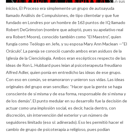
En sus
inicios, El Proceso era simplemente un grupo de autoayuda
llamado Análisis de Compulsiones, de tipo clientelar y que fue
fundado en Londres por un hombre de 163 puntos de IQ llamado
Robert DeGrimston (nombre que adoptó, pues su apelativo real
era Robert Moore), conocido también como “El Maestro”, quien
fungía como Teólogo en Jefe, y su esposa Mary Ann Maclean —“El
Oráculo”. La pareja se conoció cuando ambos eran asiduos de la
Iglesia de la Cienciología. Ambos eran escépticos respecto de las
ideas de Ron L. Hubbard pues leían al psicoterapeuta freudiano
Alfred Adler, quien ponía en entredicho las ideas de ese grupo.
Con eso en común, se enamoraron y unieron sus vidas. Las ideas
originales del grupo eran sencillas: “Hacer que la gente se haga
consciente de sí misma y de esa forma, responsable de sí misma y
de los demás”. El punto medular en su desarrollo fue la decisión de
actuar como una implosión social, es decir, hacia dentro, con
discreción, sin intervención del exterior y un número de
seguidores limitado (eso sí: adinerado). Eso les permitió hacer el
cambio de grupo de psicoterapia a religioso, pues podían