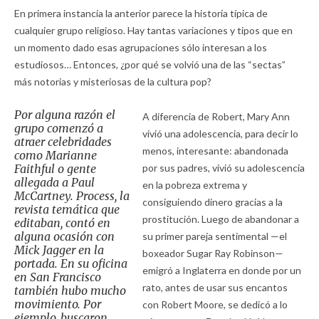
En primera instancia la anterior parece la historia típica de
cualquier grupo religioso. Hay tantas variaciones y tipos que en
un momento dado esas agrupaciones sólo interesan a los
estudiosos… Entonces, ¿por qué se volvió una de las “sectas”
más notorias y misteriosas de la cultura pop?
Por alguna razón el
A diferencia de Robert, Mary Ann
grupo comenzó a
vivió una adolescencia, para decir lo
atraer celebridades
menos, interesante: abandonada
como Marianne
Faithful o gente
por sus padres, vivió su adolescencia
allegada a Paul
en la pobreza extrema y
McCartney.
Process,
la
consiguiendo dinero gracias a la
revista temática que
prostitución. Luego de abandonar a
editaban, contó en
alguna ocasión con
su primer pareja sentimental —el
Mick Jagger en la
boxeador Sugar Ray Robinson—
portada. En su oficina
emigró a Inglaterra en donde por un
en San Francisco
rato, antes de usar sus encantos
también hubo mucho
movimiento. Por
con Robert Moore, se dedicó a lo
ejemplo, buscaron