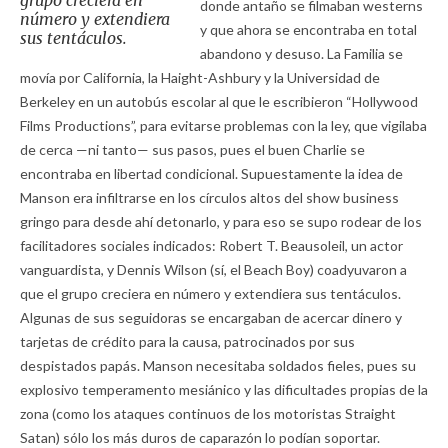
grupo creciera en
donde antaño se filmaban westerns
número y extendiera
y que ahora se encontraba en total
sus tentáculos.
abandono y desuso. La Familia se
movía por California, la Haight-Ashbury y la Universidad de
Berkeley en un autobús escolar al que le escribieron “Hollywood
Films Productions”, para evitarse problemas con la ley, que vigilaba
de cerca —ni tanto— sus pasos, pues el buen Charlie se
encontraba en libertad condicional. Supuestamente la idea de
Manson era infiltrarse en los círculos altos del show business
gringo para desde ahí detonarlo, y para eso se supo rodear de los
facilitadores sociales indicados: Robert T. Beausoleil, un actor
vanguardista, y Dennis Wilson (sí, el Beach Boy) coadyuvaron a
que el grupo creciera en número y extendiera sus tentáculos.
Algunas de sus seguidoras se encargaban de acercar dinero y
tarjetas de crédito para la causa, patrocinados por sus
despistados papás. Manson necesitaba soldados fieles, pues su
explosivo temperamento mesiánico y las dificultades propias de la
zona (como los ataques continuos de los motoristas Straight
Satan) sólo los más duros de caparazón lo podían soportar.