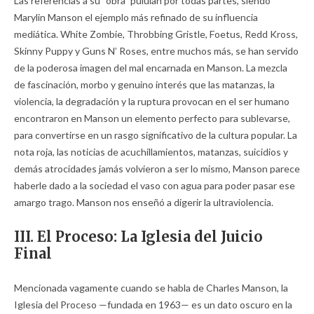
Las referencias a su “obra” pululan por todas partes, siendo
Marylin Manson el ejemplo más refinado de su influencia
mediática. White Zombie, Throbbing Gristle, Foetus, Redd Kross,
Skinny Puppy y Guns N’ Roses, entre muchos más, se han servido
de la poderosa imagen del mal encarnada en Manson. La mezcla
de fascinación, morbo y genuino interés que las matanzas, la
violencia, la degradación y la ruptura provocan en el ser humano
encontraron en Manson un elemento perfecto para sublevarse,
para convertirse en un rasgo significativo de la cultura popular. La
nota roja, las noticias de acuchillamientos, matanzas, suicidios y
demás atrocidades jamás volvieron a ser lo mismo, Manson parece
haberle dado a la sociedad el vaso con agua para poder pasar ese
amargo trago. Manson nos enseñó a digerir la ultraviolencia.
III. El Proceso: La Iglesia del Juicio
Final
Mencionada vagamente cuando se habla de Charles Manson, la
Iglesia del Proceso —fundada en 1963— es un dato oscuro en la