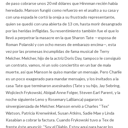
de paso cobrarse unos 20 mil dólares que Hinnman recién había
heredado. Manson fungió como refuerzo en el asalto a su casa y
con una espada le cortó la oreja a su frustrado representante,
quien se quedó con una abierta de 13 cm, hasta morir desangrado
por las heridas infligidas. Su resentimiento también fue el que lo
llevó a perpetrar la masacre en la que Sharon Tate —esposa de
Roman Polanski y con ocho meses de embarazo encima—, esta
vez por las promesas incumplidas de fama musical de Terry
Melcher. Melcher, hijo de la actriz Doris Day, tampoco le consiguió
un contrato, vamos, ni un solo conciertito en un bar de mala
muerte, así que Manson le quiso mandar un mensaje. Pero Charlie
es un poco exagerado para mandar mensajes, y los invitados a la
casa Tate que terminaron asesinados (Tate y su hijo, Jay Sebring,
Wojiciech Frykowski, Abigail Anne Folger, Steven Earl Parent, y la
noche siguiente Leno y Rosemary LaBianca) pagaron la
sinvergüenzada de Melcher. Manson envió a Charles “Tex”
Watson, Patricia Krenwinkel, Susan Atkins, Sadie Mae y Linda
Kasabian a cobrar la factura. Cuando Frykowski tuvo a Tex de
frente éste anunció: “Soy el Diablo. Estoy aquí para hacer los