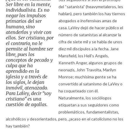
Ser libre en la mente,
del “satanista” (heavymetaleros, les
individualista. Es no
hablan), pero también los hay tiernos
negar los impulsos
primarios del ser
abogados e inofensivas amas de
humano, sino
casa. LaVey dejó de hacer público el
atenderlos y vivir con
número de satanistas al alcanzar la
ellos. Ser cristiano, por
cifra de siete mil y se habla de unos
el contrario, no le
permite al hombre ser
diez mil discípulos a la fecha. Jane
libre, pues los
Mansfield, los Hell’s Angels,
conceptos de pecado y
Kenneth Anger, algunos grupos de
culpa que ha
neonazis, John Travolta, Marilyn
aprendido en la
iglesia y a través de
Monroe; muchísima gente se ha
los siglos, le dejan
convertido al satanismo de LaVey o
inmóvil, atenazado.
ha coqueteado con él.
Para LaVey, decir “soy
Naturalmente, los sociólogos
cristiano” es una
cuestión de agallas.
etiquetan a sus seguidores como
problemáticos, fundamentalistas,
alcohólicos y desorientados, pero, ¿acaso en el catolicismo no los
hay también?