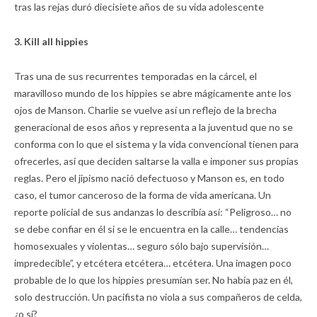
tras las rejas duró diecisiete años de su vida adolescente
3. Kill all hippies
Tras una de sus recurrentes temporadas en la cárcel, el
maravilloso mundo de los hippies se abre mágicamente ante los
ojos de Manson. Charlie se vuelve así un reflejo de la brecha
generacional de esos años y representa a la juventud que no se
conforma con lo que el sistema y la vida convencional tienen para
ofrecerles, así que deciden saltarse la valla e imponer sus propias
reglas. Pero el jipismo nació defectuoso y Manson es, en todo
caso, el tumor canceroso de la forma de vida americana. Un
reporte policial de sus andanzas lo describía así: “Peligroso… no
se debe confiar en él si se le encuentra en la calle… tendencias
homosexuales y violentas… seguro sólo bajo supervisión…
impredecible”, y etcétera etcétera… etcétera. Una imagen poco
probable de lo que los hippies presumían ser. No había paz en él,
solo destrucción. Un pacifista no viola a sus compañeros de celda,
¿o sí?